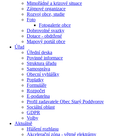
Mimořádné a krizové situace
Zájmové organizace
Rozvoj obce, studie
Foto
Fotogalerie obce
Dobrovolné svazky
Dotace - obdržené
Mapový portál obce
Úřad
Úřední deska
Povinné informace
Struktura úřadu
Samospráva
Obecní vyhlášky
Poplatky
Formuláře
Rozpočet
E-podatelna
Profil zadavatele Obec Starý Poddvorov
Sociální oblast
GDPR
Volby
Aktuálně
Hlášení rozhlasu
Akcelerační zóna - větrné elektrárny