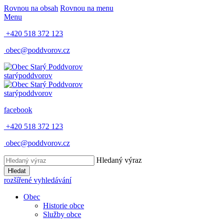
Rovnou na obsah
Rovnou na menu
Menu
+420 518 372 123
obec@poddvorov.cz
starý
poddvorov
starý
poddvorov
facebook
+420 518 372 123
obec@poddvorov.cz
Hledaný výraz
Hledat
rozšířené vyhledávání
Obec
Historie obce
Služby obce