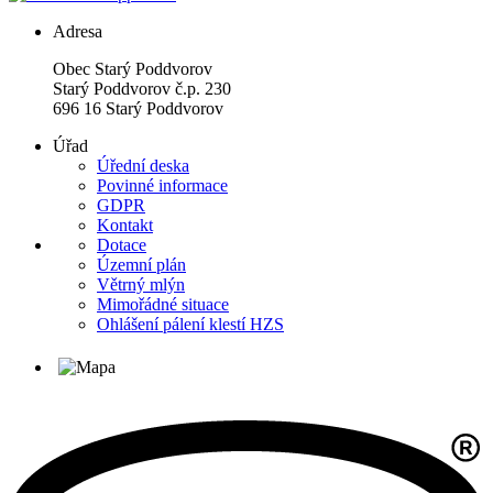
Adresa
Obec Starý Poddvorov
Starý Poddvorov č.p. 230
696 16 Starý Poddvorov
Úřad
Úřední deska
Povinné informace
GDPR
Kontakt
Dotace
Územní plán
Větrný mlýn
Mimořádné situace
Ohlášení pálení klestí HZS