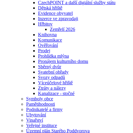
CzechPOINT a další digiální služby státu
Dětská hřiště
Evidence obyvatel
Inzerce ve zpravodaji
Hřbitov
Zemřelí 2026
Knihovna
Komunikace
Ověřování
Prodej
Prohlídka mlýna
Pronájem kulturního domu
Sběrný dvůr
Svatební obřady
Svozy odpadů
Víceúčelové hřiště
Ztráty a nálezy
Kanalizace - stočné
Symboly obce
Pamětihodnosti
Podnikatelé a firmy
Ubytování
Vinařství
Veřejné instituce
Územní plán Starého Poddvorova