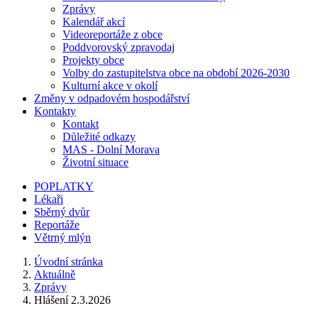
Zprávy
Kalendář akcí
Videoreportáže z obce
Poddvorovský zpravodaj
Projekty obce
Volby do zastupitelstva obce na období 2026-2030
Kulturní akce v okolí
Změny v odpadovém hospodářství
Kontakty
Kontakt
Důležité odkazy
MAS - Dolní Morava
Životní situace
POPLATKY
Lékaři
Sběrný dvůr
Reportáže
Větrný mlýn
Úvodní stránka
Aktuálně
Zprávy
Hlášení 2.3.2026