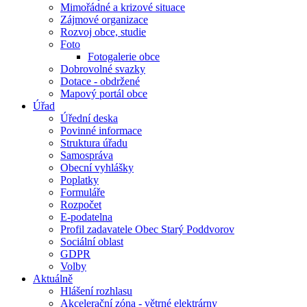
Mimořádné a krizové situace
Zájmové organizace
Rozvoj obce, studie
Foto
Fotogalerie obce
Dobrovolné svazky
Dotace - obdržené
Mapový portál obce
Úřad
Úřední deska
Povinné informace
Struktura úřadu
Samospráva
Obecní vyhlášky
Poplatky
Formuláře
Rozpočet
E-podatelna
Profil zadavatele Obec Starý Poddvorov
Sociální oblast
GDPR
Volby
Aktuálně
Hlášení rozhlasu
Akcelerační zóna - větrné elektrárny