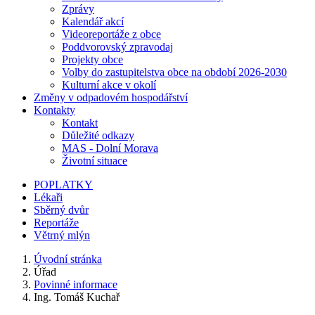
Zprávy
Kalendář akcí
Videoreportáže z obce
Poddvorovský zpravodaj
Projekty obce
Volby do zastupitelstva obce na období 2026-2030
Kulturní akce v okolí
Změny v odpadovém hospodářství
Kontakty
Kontakt
Důležité odkazy
MAS - Dolní Morava
Životní situace
POPLATKY
Lékaři
Sběrný dvůr
Reportáže
Větrný mlýn
Úvodní stránka
Úřad
Povinné informace
Ing. Tomáš Kuchař