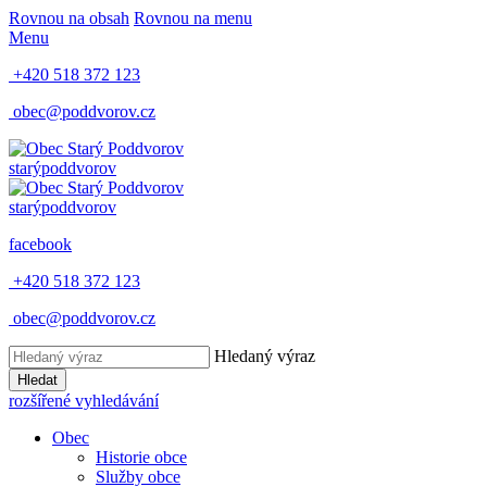
Rovnou na obsah
Rovnou na menu
Menu
+420 518 372 123
obec@poddvorov.cz
starý
poddvorov
starý
poddvorov
facebook
+420 518 372 123
obec@poddvorov.cz
Hledaný výraz
Hledat
rozšířené vyhledávání
Obec
Historie obce
Služby obce