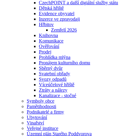
CzechPOINT a další digiální služby státu
Dětská hřiště
Evidence obyvatel
Inzerce ve zpravodaji
Hřbitov
Zemřelí 2026
Knihovna
Komunikace
Ověřování
Prodej
Prohlídka mlýna
Pronájem kulturního domu
Sběrný dvůr
Svatební obřady
Svozy odpadů
Víceúčelové hřiště
Ztráty a nálezy
Kanalizace - stočné
Symboly obce
Pamětihodnosti
Podnikatelé a firmy
Ubytování
Vinařství
Veřejné instituce
Územní plán Starého Poddvorova