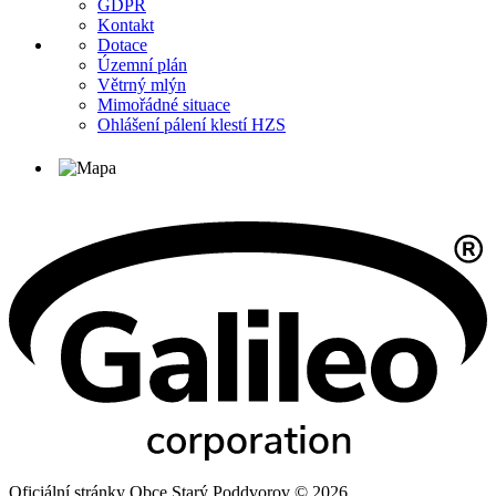
GDPR
Kontakt
Dotace
Územní plán
Větrný mlýn
Mimořádné situace
Ohlášení pálení klestí HZS
Oficiální stránky Obce Starý Poddvorov © 2026