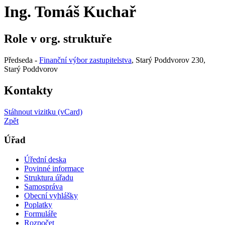
Ing. Tomáš Kuchař
Role v org. struktuře
Předseda -
Finanční výbor zastupitelstva
, Starý Poddvorov 230,
Starý Poddvorov
Kontakty
Stáhnout vizitku (vCard)
Zpět
Úřad
Úřední deska
Povinné informace
Struktura úřadu
Samospráva
Obecní vyhlášky
Poplatky
Formuláře
Rozpočet