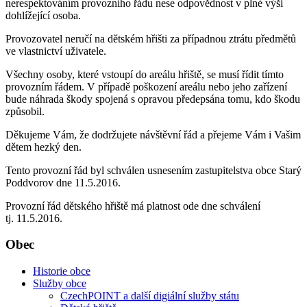
nerespektováním provozního řádu nese odpovědnost v plné výši
dohlížející osoba.
Provozovatel neručí na dětském hřišti za případnou ztrátu předmětů
ve vlastnictví uživatele.
Všechny osoby, které vstoupí do areálu hřiště, se musí řídit tímto
provozním řádem. V případě poškození areálu nebo jeho zařízení
bude náhrada škody spojená s opravou předepsána tomu, kdo škodu
způsobil.
Děkujeme Vám, že dodržujete návštěvní řád a přejeme Vám i Vašim
dětem hezký den.
Tento provozní řád byl schválen usnesením zastupitelstva obce Starý
Poddvorov dne 11.5.2016.
Provozní řád dětského hřiště má platnost ode dne schválení
tj. 11.5.2016.
Obec
Historie obce
Služby obce
CzechPOINT a další digiální služby státu