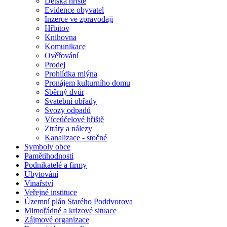
Dětská hřiště
Evidence obyvatel
Inzerce ve zpravodaji
Hřbitov
Knihovna
Komunikace
Ověřování
Prodej
Prohlídka mlýna
Pronájem kulturního domu
Sběrný dvůr
Svatební obřady
Svozy odpadů
Víceúčelové hřiště
Ztráty a nálezy
Kanalizace - stočné
Symboly obce
Pamětihodnosti
Podnikatelé a firmy
Ubytování
Vinařství
Veřejné instituce
Územní plán Starého Poddvorova
Mimořádné a krizové situace
Zájmové organizace