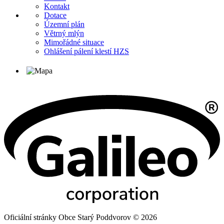
Kontakt
Dotace
Územní plán
Větrný mlýn
Mimořádné situace
Ohlášení pálení klestí HZS
Oficiální stránky Obce Starý Poddvorov © 2026