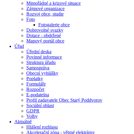
Mimořádné a krizové situace
Zájmové organizace
Rozvoj obce, studie
Foto
Fotogalerie obce
Dobrovolné svazky
Dotace - obdržené
Mapový portál obce
Úřad
Úřední deska
Povinné informace
Struktura úřadu
Samospráva
Obecní vyhlášky
Poplatky
Formuláře
Rozpočet
E-podatelna
Profil zadavatele Obec Starý Poddvorov
Sociální oblast
GDPR
Volby
Aktuálně
Hlášení rozhlasu
Akcelerační zóna - větrné elektrárny