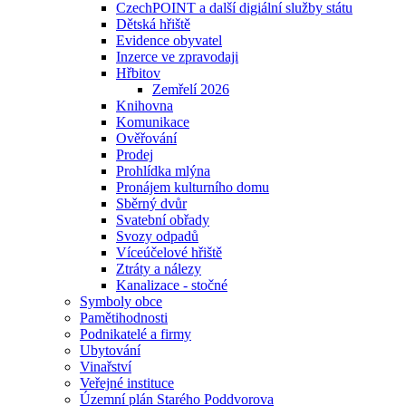
CzechPOINT a další digiální služby státu
Dětská hřiště
Evidence obyvatel
Inzerce ve zpravodaji
Hřbitov
Zemřelí 2026
Knihovna
Komunikace
Ověřování
Prodej
Prohlídka mlýna
Pronájem kulturního domu
Sběrný dvůr
Svatební obřady
Svozy odpadů
Víceúčelové hřiště
Ztráty a nálezy
Kanalizace - stočné
Symboly obce
Pamětihodnosti
Podnikatelé a firmy
Ubytování
Vinařství
Veřejné instituce
Územní plán Starého Poddvorova