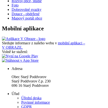
Rozvoj obce, studie
Foto
Dobrovolné svazky
Dotace - obdržené
Mapový portál obce
Mobilní aplikace
Sledujte informace z našeho webu v
mobilní aplikaci –
V OBRAZE.
Volně ke stažení:
Adresa
Obec Starý Poddvorov
Starý Poddvorov č.p. 230
696 16 Starý Poddvorov
Úřad
Úřední deska
Povinné informace
GDPR