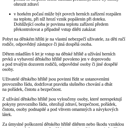
ohrozit zdraví
v horkém počasí může být povrch herních zařízení rozpálen
na teplotu, při níž hrozí vznik popálenin při doteku.
Dohlížející osoba je povinna teplotu zařízení předem
překontrolovat a případně vstup dítěti zakázat
Pobyt na dětském hřišti je na vlastní nebezpečí uživatele, za děti ručí
rodiče, odpovědný zástupce či jiná dospělá osoba.
Dětem mladším 6 let je vstup na dětské hřiště a užívání herních
prvků a vybavení dětského hřiště povoleno jen v doprovodu
a pod trvalým dozorem rodičů, odpovědné osoby či jiné dospělé
osoby.
Uživatelé dětského hřiště jsou povinni řídit se ustanoveními
provozního řádu, dodržovat pravidla slušného chování a dbát
na pořádek, čistotu a bezpečnost.
Z užívání dětského hřiště jsou vyloučeny osoby, které nerespektují
pokyny provozního řádu, ohrožují zdraví, bezpečnost, pořádek,
čistotu, osoby podnapilé a pod vlivem omamných a návykových
látek.
Za úmyslné poškození dětského hřiště dítětem nebo škodu vzniklou