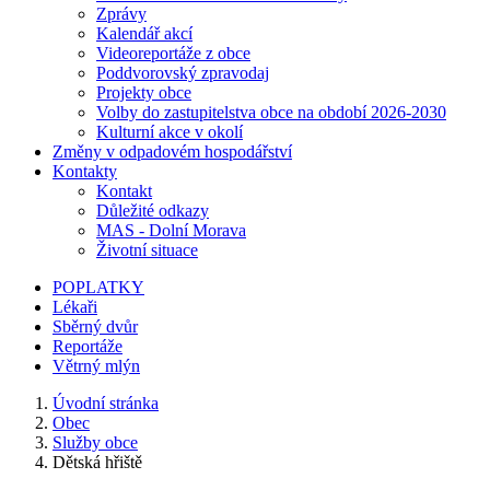
Zprávy
Kalendář akcí
Videoreportáže z obce
Poddvorovský zpravodaj
Projekty obce
Volby do zastupitelstva obce na období 2026-2030
Kulturní akce v okolí
Změny v odpadovém hospodářství
Kontakty
Kontakt
Důležité odkazy
MAS - Dolní Morava
Životní situace
POPLATKY
Lékaři
Sběrný dvůr
Reportáže
Větrný mlýn
Úvodní stránka
Obec
Služby obce
Dětská hřiště