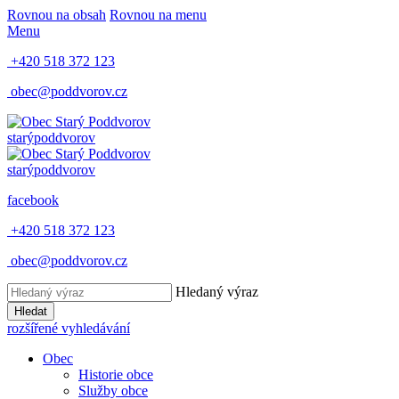
Rovnou na obsah
Rovnou na menu
Menu
+420 518 372 123
obec@poddvorov.cz
starý
poddvorov
starý
poddvorov
facebook
+420 518 372 123
obec@poddvorov.cz
Hledaný výraz
Hledat
rozšířené vyhledávání
Obec
Historie obce
Služby obce