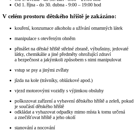
Od 1. října - do 30. dubna - 9:00 – 19:00 hod
V celém prostoru dětského hřiště je zakázáno:
kouření, konzumace alkoholu a užívání omamných látek
manipulace s otevřeným ohněm
přinášet na dětské hřiště střelné zbraně, výbušniny, jedovaté
látky, chemikálie a jiné předměty ohrožující zdraví
a bezpečnost a jakýmkoli způsobem s nimi manipulovat
vstup se psy a jinými zvířaty
jízda na kole (trávníky, oblázkové apod.)
vjezd motorovými vozidly s výjimkou obsluhy
poškozovat zařízení a vybavení dětského hřiště a zeleň, pokud
je součástí dětského hřiště
odkládat a vyhazovat odpadky mimo místa k tomu určená
a znečišťovat hřiště a jeho okolí
stanování a nocování