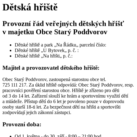
Dětská hřiště
Provozní řád veřejných dětských hřišť
v majetku Obce Starý Poddvorov
Dětské hřiště a park „Na Řádku„ parcelní číslo:
Dětské hřiště „U Bytovek„ p. č. :
Dětské hřiště „Na hřišti„ p. č.:
Majitel a provozovatel dětského hřiště:
Obec Starý Poddvorov, zastoupená starostou obce tel.
725 111 217. Za úklid hřiště odpovídá: Obec Starý Poddvorov, resp.
pracovníci pověření starostou obce. Hřiště je zřízeno pro děti
od 3 do 14 let. Zařízení slouží ke hrám a sportovnímu využití dětí
a mládeže. Přístup dětí do 6 let je povoleno pouze v doprovodu
osoby starší 18-ti let. Za bezpečnost dětí na hřišti a sportovišti
zodpovídají jejich zákonní zástupci.
Provozní doba:
Od 1. května - do 30. září - 8:00 – 21:00 hod