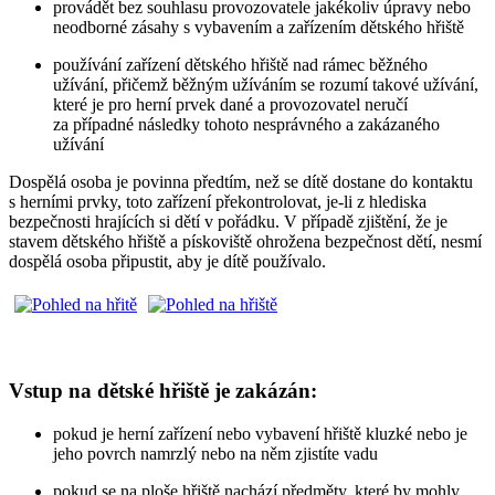
provádět bez souhlasu provozovatele jakékoliv úpravy nebo
neodborné zásahy s vybavením a zařízením dětského hřiště
používání zařízení dětského hřiště nad rámec běžného
užívání, přičemž běžným užíváním se rozumí takové užívání,
které je pro herní prvek dané a provozovatel neručí
za případné následky tohoto nesprávného a zakázaného
užívání
Dospělá osoba je povinna předtím, než se dítě dostane do kontaktu
s herními prvky, toto zařízení překontrolovat, je-li z hlediska
bezpečnosti hrajících si dětí v pořádku. V případě zjištění, že je
stavem dětského hřiště a pískoviště ohrožena bezpečnost dětí, nesmí
dospělá osoba připustit, aby je dítě používalo.
Vstup na dětské hřiště je zakázán:
pokud je herní zařízení nebo vybavení hřiště kluzké nebo je
jeho povrch namrzlý nebo na něm zjistíte vadu
pokud se na ploše hřiště nachází předměty, které by mohly