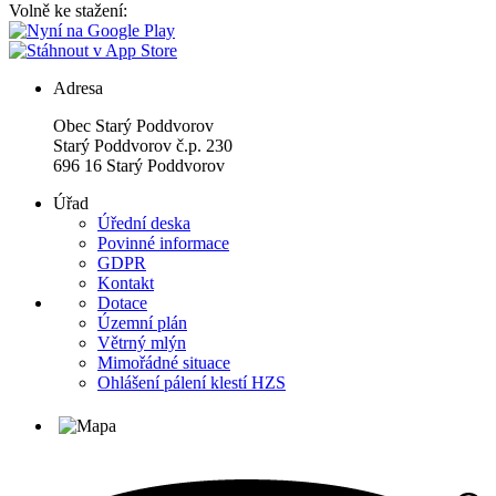
Volně ke stažení:
Adresa
Obec Starý Poddvorov
Starý Poddvorov č.p. 230
696 16 Starý Poddvorov
Úřad
Úřední deska
Povinné informace
GDPR
Kontakt
Dotace
Územní plán
Větrný mlýn
Mimořádné situace
Ohlášení pálení klestí HZS