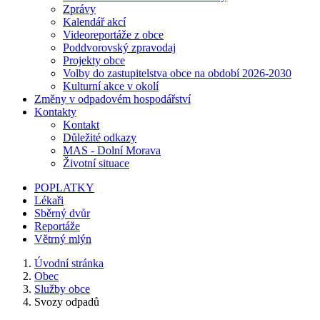
Zprávy
Kalendář akcí
Videoreportáže z obce
Poddvorovský zpravodaj
Projekty obce
Volby do zastupitelstva obce na období 2026-2030
Kulturní akce v okolí
Změny v odpadovém hospodářství
Kontakty
Kontakt
Důležité odkazy
MAS - Dolní Morava
Životní situace
POPLATKY
Lékaři
Sběrný dvůr
Reportáže
Větrný mlýn
Úvodní stránka
Obec
Služby obce
Svozy odpadů