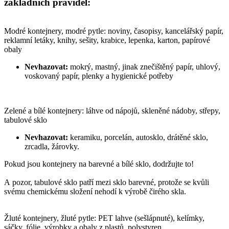
základních pravidel:
Modré kontejnery, modré pytle: noviny, časopisy, kancelářský papír,
reklamní letáky, knihy, sešity, krabice, lepenka, karton, papírové
obaly
Nevhazovat:
mokrý, mastný, jinak znečištěný papír, uhlový,
voskovaný papír, plenky a hygienické potřeby
Zelené a bílé kontejnery: láhve od nápojů, skleněné nádoby, střepy,
tabulové sklo
Nevhazovat:
keramiku, porcelán, autosklo, drátěné sklo,
zrcadla, žárovky.
Pokud jsou kontejnery na barevné a bílé sklo, dodržujte to!
A pozor, tabulové sklo patří mezi sklo barevné, protože se kvůli
svému chemickému složení nehodí k výrobě čirého skla.
Žluté kontejnery, žluté pytle: PET lahve (sešlápnuté), kelímky,
sáčky, fólie, výrobky a obaly z plastů, polystyren.