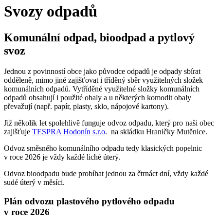
Svozy odpadů
Komunální odpad, bioodpad a pytlový
svoz
Jednou z povinností obce jako původce odpadů je odpady sbírat
odděleně, mimo jiné zajišťovat i tříděný sběr využitelných složek
komunálních odpadů. Vytříděné využitelné složky komunálních
odpadů obsahují i použité obaly a u některých komodit obaly
převažují (např. papír, plasty, sklo, nápojové kartony).
Již několik let spolehlivě funguje odvoz odpadu, který pro naši obec
zajišťuje
TESPRA Hodonín s.r.o
. na skládku Hraničky Mutěnice.
Odvoz směsného komunálního odpadu tedy klasických popelnic
v roce 2026 je vždy každé liché úterý.
Odvoz bioodpadu bude probíhat jednou za čtrnáct dní, vždy každé
sudé úterý v měsíci.
Plán odvozu plastového pytlového odpadu
v roce 2026