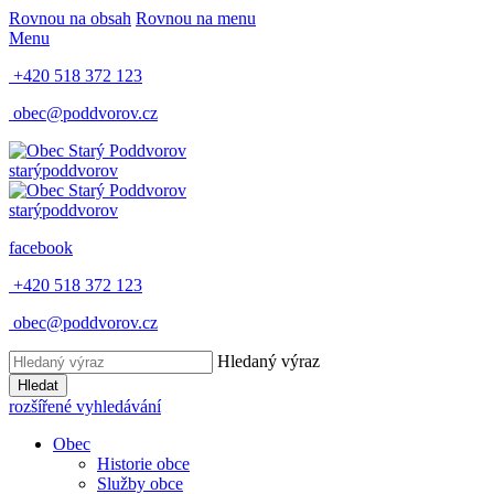
Rovnou na obsah
Rovnou na menu
Menu
+420 518 372 123
obec@poddvorov.cz
starý
poddvorov
starý
poddvorov
facebook
+420 518 372 123
obec@poddvorov.cz
Hledaný výraz
Hledat
rozšířené vyhledávání
Obec
Historie obce
Služby obce