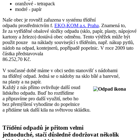
oranžové - tetrapack
modré - papír
Naše obec je rovněž zařazena v systému třídění
odpadu prostřednictvím f.
EKO-KOM a.s. Praha
. Znamená to,
že za vytříděné obalové složky odpadu (sklo, papír, plasty, nápojové
kartony a železo) dostává obec odměnu. Tento výtěžek může být
použit pouze na náklady související s tříděním, např. nákup pytlů,
nádob na odpad, kontejnerů, popřípadě popelnic. V roce 2009 tato
částka představovala
86.252,70 Kč.
V současné době máme v obci sedm stanovišť s nádobami
na tříděný odpad. Jedná se o nádoby na sklo bílé a barevné,
na plasty a na papír.
Každý z nás přímo ovlivňuje další osud
lidského odpadu. Buď ho roztřídíme
a připravíme pro další využití, nebo ho
bez přemýšlení vyhodíme do popelnice
a přidáme tak další kila na světovou skládku.
Třídění odpadů je přitom velmi
jednoduché, stačí důsledně dodržovat několik