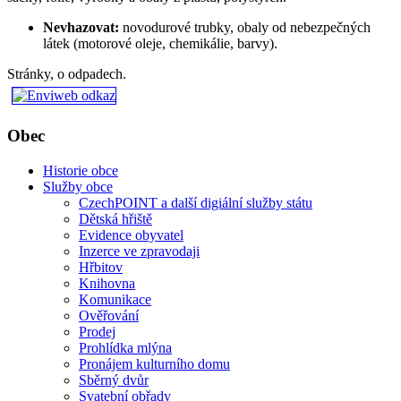
Nevhazovat:
novodurové trubky, obaly od nebezpečných
látek (motorové oleje, chemikálie, barvy).
Stránky, o odpadech.
Obec
Historie obce
Služby obce
CzechPOINT a další digiální služby státu
Dětská hřiště
Evidence obyvatel
Inzerce ve zpravodaji
Hřbitov
Knihovna
Komunikace
Ověřování
Prodej
Prohlídka mlýna
Pronájem kulturního domu
Sběrný dvůr
Svatební obřady