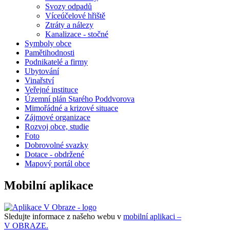
Svozy odpadů
Víceúčelové hřiště
Ztráty a nálezy
Kanalizace - stočné
Symboly obce
Pamětihodnosti
Podnikatelé a firmy
Ubytování
Vinařství
Veřejné instituce
Územní plán Starého Poddvorova
Mimořádné a krizové situace
Zájmové organizace
Rozvoj obce, studie
Foto
Dobrovolné svazky
Dotace - obdržené
Mapový portál obce
Mobilní aplikace
Sledujte informace z našeho webu v
mobilní aplikaci –
V OBRAZE.