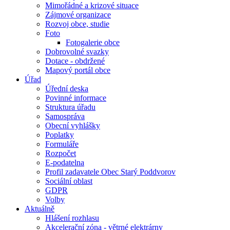
Mimořádné a krizové situace
Zájmové organizace
Rozvoj obce, studie
Foto
Fotogalerie obce
Dobrovolné svazky
Dotace - obdržené
Mapový portál obce
Úřad
Úřední deska
Povinné informace
Struktura úřadu
Samospráva
Obecní vyhlášky
Poplatky
Formuláře
Rozpočet
E-podatelna
Profil zadavatele Obec Starý Poddvorov
Sociální oblast
GDPR
Volby
Aktuálně
Hlášení rozhlasu
Akcelerační zóna - větrné elektrárny