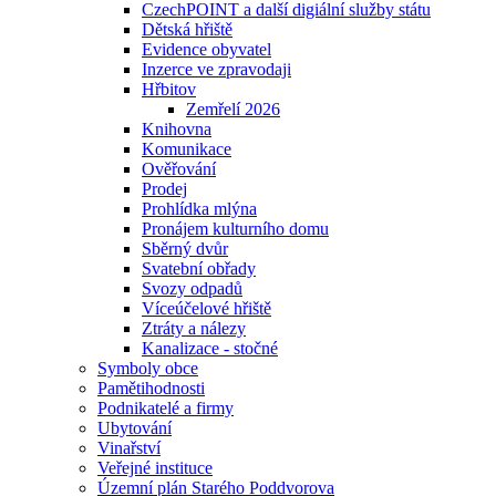
CzechPOINT a další digiální služby státu
Dětská hřiště
Evidence obyvatel
Inzerce ve zpravodaji
Hřbitov
Zemřelí 2026
Knihovna
Komunikace
Ověřování
Prodej
Prohlídka mlýna
Pronájem kulturního domu
Sběrný dvůr
Svatební obřady
Svozy odpadů
Víceúčelové hřiště
Ztráty a nálezy
Kanalizace - stočné
Symboly obce
Pamětihodnosti
Podnikatelé a firmy
Ubytování
Vinařství
Veřejné instituce
Územní plán Starého Poddvorova