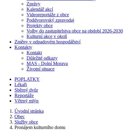
Zprávy
Kalendář akcí
Videoreportáže z obce
Poddvorovský zpravodaj
Projekty obce
Volby do zastupitelstva obce na období 2026-2030
Kulturní akce v okolí
Změny v odpadovém hospodářství
Kontakty
Kontakt
Důležité odkazy
MAS - Dolní Morava
Životní situace
POPLATKY
Lékaři
Sběrný dvůr
Reportáže
Větrný mlýn
Úvodní stránka
Obec
Služby obce
Pronájem kulturního domu