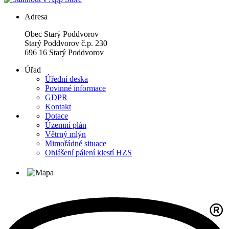
Adresa
Obec Starý Poddvorov
Starý Poddvorov č.p. 230
696 16 Starý Poddvorov
Úřad
Úřední deska
Povinné informace
GDPR
Kontakt
Dotace
Územní plán
Větrný mlýn
Mimořádné situace
Ohlášení pálení klestí HZS