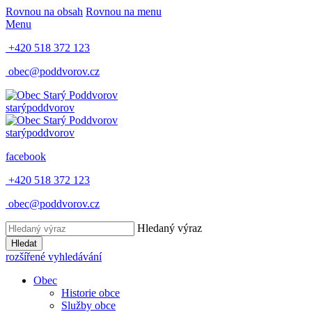
Rovnou na obsah
Rovnou na menu
Menu
+420 518 372 123
obec@poddvorov.cz
starý
poddvorov
starý
poddvorov
facebook
+420 518 372 123
obec@poddvorov.cz
Hledaný výraz
Hledat
rozšířené vyhledávání
Obec
Historie obce
Služby obce