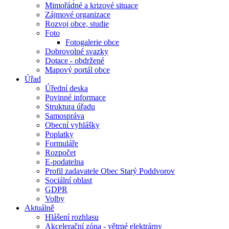
Mimořádné a krizové situace
Zájmové organizace
Rozvoj obce, studie
Foto
Fotogalerie obce
Dobrovolné svazky
Dotace - obdržené
Mapový portál obce
Úřad
Úřední deska
Povinné informace
Struktura úřadu
Samospráva
Obecní vyhlášky
Poplatky
Formuláře
Rozpočet
E-podatelna
Profil zadavatele Obec Starý Poddvorov
Sociální oblast
GDPR
Volby
Aktuálně
Hlášení rozhlasu
Akcelerační zóna - větrné elektrárny