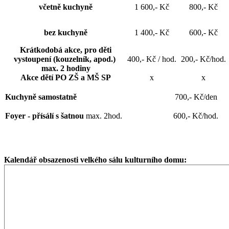
včetně kuchyně
1 600,- Kč
800,- Kč
bez kuchyně
1 400,- Kč
600,- Kč
Krátkodobá akce, pro děti
vystoupení
(kouzelník, apod.)
400,- Kč / hod.
200,- Kč/hod.
max. 2 hodiny
Akce dětí PO ZŠ a MŠ SP
x
x
Kuchyně samostatně
700,- Kč/den
Foyer - přísálí s šatnou
max. 2hod.
600,- Kč/hod.
Kalendář obsazenosti velkého sálu kulturního domu: