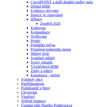
CzechPOINT a další digiální služby státu
Dětská hřiště
Evidence obyvatel
Inzerce ve zpravodaji
Hřbitov
Zemřelí 2026
Knihovna
Komunikace
Ověřování
Prodej
Prohlídka mlýna
Pronájem kulturního domu
Sběrný dvůr
Svatební obřady
Svozy odpadů
Víceúčelové hřiště
Ztráty a nálezy
Kanalizace - stočné
Symboly obce
Pamětihodnosti
Podnikatelé a firmy
Ubytování
Vinařství
Veřejné instituce
Územní plán Starého Poddvorova