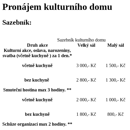
Pronájem kulturního domu
Sazebník:
Sazebník kulturního domu
Druh akce
Velký sál
Malý sál
Kulturní akce, oslava, narozeniny,
svatba (včetně kuchyně ) za 1 den.
*
včetně kuchyně
3 000,- Kč
1 500,- Kč
bez kuchyně
2 800,- Kč
1 300,- Kč
Smuteční hostina max 3 hodiny.
**
včetně kuchyně
2 000,- Kč
1 000,- Kč
bez kuchyně
1 800,- Kč
800,- Kč
Schůze organizací max 2 hodiny.
**