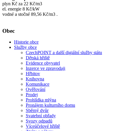
plyn Kč za 22 Kč/m3
el. energie 8 Kč/kW
vodné a stočné 89,56 Kč/m3 .
Obec
Historie obce
Služby obce
CzechPOINT a další digiální služby státu
Dětská hřiště
Evidence obyvatel
Inzerce ve zpravodaji
Hřbitov
Knihovna
Komunikace
Ověřování
Prodej
Prohlídka mlýna
Pronájem kulturního domu
Sběrný dvůr
Svatební obřady
Svozy odpadů
Víceúčelové hřiště