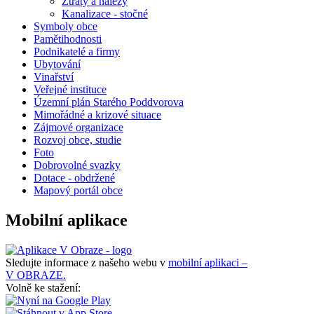
Ztráty a nálezy
Kanalizace - stočné
Symboly obce
Pamětihodnosti
Podnikatelé a firmy
Ubytování
Vinařství
Veřejné instituce
Územní plán Starého Poddvorova
Mimořádné a krizové situace
Zájmové organizace
Rozvoj obce, studie
Foto
Dobrovolné svazky
Dotace - obdržené
Mapový portál obce
Mobilní aplikace
Sledujte informace z našeho webu v
mobilní aplikaci –
V OBRAZE.
Volně ke stažení: