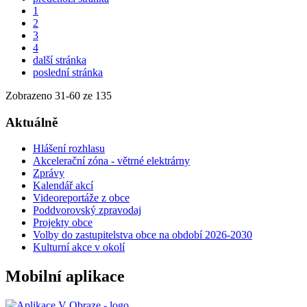
1
2
3
4
další stránka
poslední stránka
Zobrazeno
31
-
60
ze 135
Aktuálně
Hlášení rozhlasu
Akcelerační zóna - větrné elektrárny
Zprávy
Kalendář akcí
Videoreportáže z obce
Poddvorovský zpravodaj
Projekty obce
Volby do zastupitelstva obce na období 2026-2030
Kulturní akce v okolí
Mobilní aplikace