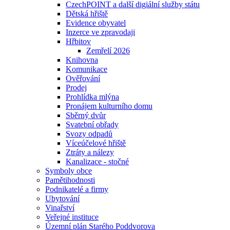
CzechPOINT a další digiální služby státu
Dětská hřiště
Evidence obyvatel
Inzerce ve zpravodaji
Hřbitov
Zemřelí 2026
Knihovna
Komunikace
Ověřování
Prodej
Prohlídka mlýna
Pronájem kulturního domu
Sběrný dvůr
Svatební obřady
Svozy odpadů
Víceúčelové hřiště
Ztráty a nálezy
Kanalizace - stočné
Symboly obce
Pamětihodnosti
Podnikatelé a firmy
Ubytování
Vinařství
Veřejné instituce
Územní plán Starého Poddvorova