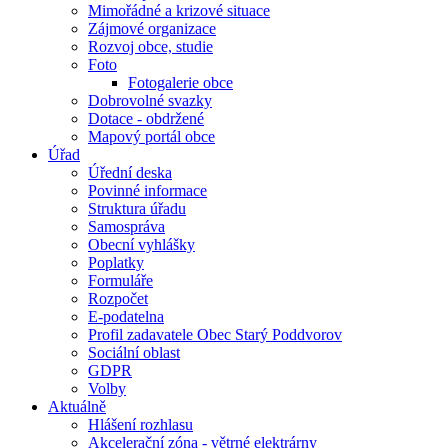
Mimořádné a krizové situace
Zájmové organizace
Rozvoj obce, studie
Foto
Fotogalerie obce
Dobrovolné svazky
Dotace - obdržené
Mapový portál obce
Úřad
Úřední deska
Povinné informace
Struktura úřadu
Samospráva
Obecní vyhlášky
Poplatky
Formuláře
Rozpočet
E-podatelna
Profil zadavatele Obec Starý Poddvorov
Sociální oblast
GDPR
Volby
Aktuálně
Hlášení rozhlasu
Akcelerační zóna - větrné elektrárny