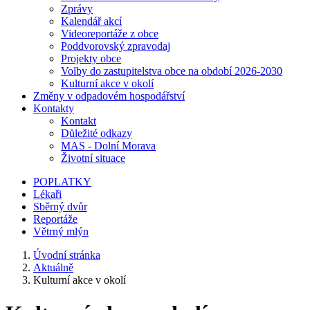
Zprávy
Kalendář akcí
Videoreportáže z obce
Poddvorovský zpravodaj
Projekty obce
Volby do zastupitelstva obce na období 2026-2030
Kulturní akce v okolí
Změny v odpadovém hospodářství
Kontakty
Kontakt
Důležité odkazy
MAS - Dolní Morava
Životní situace
POPLATKY
Lékaři
Sběrný dvůr
Reportáže
Větrný mlýn
Úvodní stránka
Aktuálně
Kulturní akce v okolí