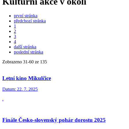
Kulturní akce v okolí
první stránka
předchozí stránka
1
2
3
4
další stránka
poslední stránka
Zobrazeno
31
-
60
ze 135
Letní kino Mikulčice
Datum:
22. 7. 2025
.
Finále Česko-slovenský pohár dorostu 2025