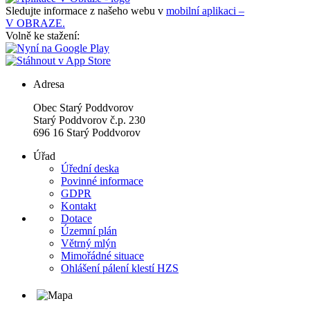
Sledujte informace z našeho webu v
mobilní aplikaci –
V OBRAZE.
Volně ke stažení:
Adresa
Obec Starý Poddvorov
Starý Poddvorov č.p. 230
696 16 Starý Poddvorov
Úřad
Úřední deska
Povinné informace
GDPR
Kontakt
Dotace
Územní plán
Větrný mlýn
Mimořádné situace
Ohlášení pálení klestí HZS