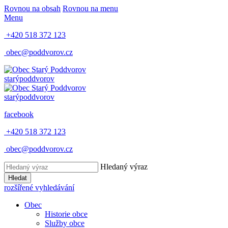
Rovnou na obsah
Rovnou na menu
Menu
+420 518 372 123
obec@poddvorov.cz
starý
poddvorov
starý
poddvorov
facebook
+420 518 372 123
obec@poddvorov.cz
Hledaný výraz
Hledat
rozšířené vyhledávání
Obec
Historie obce
Služby obce