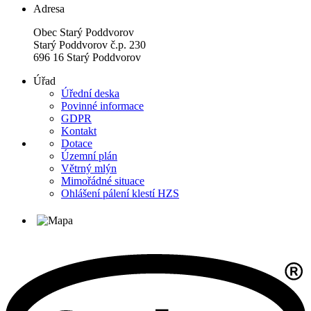
Adresa
Obec Starý Poddvorov
Starý Poddvorov č.p. 230
696 16 Starý Poddvorov
Úřad
Úřední deska
Povinné informace
GDPR
Kontakt
Dotace
Územní plán
Větrný mlýn
Mimořádné situace
Ohlášení pálení klestí HZS