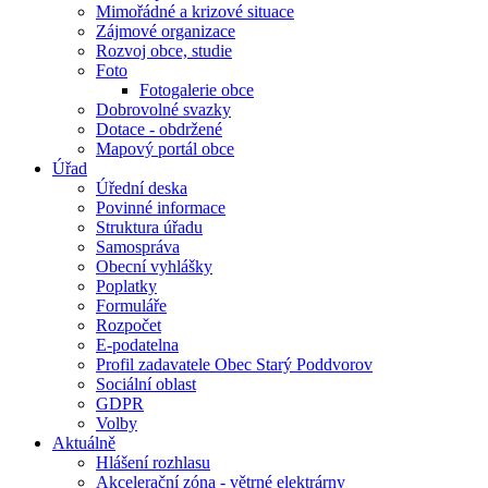
Mimořádné a krizové situace
Zájmové organizace
Rozvoj obce, studie
Foto
Fotogalerie obce
Dobrovolné svazky
Dotace - obdržené
Mapový portál obce
Úřad
Úřední deska
Povinné informace
Struktura úřadu
Samospráva
Obecní vyhlášky
Poplatky
Formuláře
Rozpočet
E-podatelna
Profil zadavatele Obec Starý Poddvorov
Sociální oblast
GDPR
Volby
Aktuálně
Hlášení rozhlasu
Akcelerační zóna - větrné elektrárny