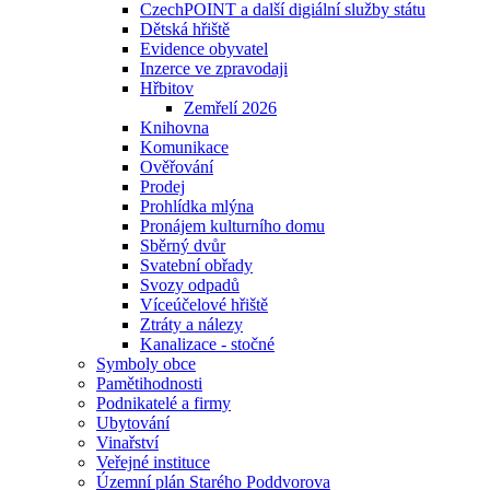
CzechPOINT a další digiální služby státu
Dětská hřiště
Evidence obyvatel
Inzerce ve zpravodaji
Hřbitov
Zemřelí 2026
Knihovna
Komunikace
Ověřování
Prodej
Prohlídka mlýna
Pronájem kulturního domu
Sběrný dvůr
Svatební obřady
Svozy odpadů
Víceúčelové hřiště
Ztráty a nálezy
Kanalizace - stočné
Symboly obce
Pamětihodnosti
Podnikatelé a firmy
Ubytování
Vinařství
Veřejné instituce
Územní plán Starého Poddvorova