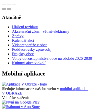
Aktuálně
Hlášení rozhlasu
Akcelerační zóna - větrné elektrárny
Zprávy
Kalendář akcí
Videoreportáže z obce
Poddvorovský zpravodaj
Projekty obce
Volby do zastupitelstva obce na období 2026-2030
Kulturní akce v okolí
Mobilní aplikace
Sledujte informace z našeho webu v
mobilní aplikaci –
V OBRAZE.
Volně ke stažení: