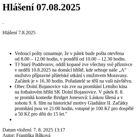
Hlášení 07.08.2025
.
Hlášení 7.8.2025
Vedoucí pošty oznamuje, že v pátek bude pošta otevřena
od 8.00 – 12.00 hodin, v pondělí od 10.00 – 12.30 hodin.
TJ Starý Poddvorov, oddíl kopané zve všechny své příznivce
v neděli 10.8.2025 na domácí hřiště, kde sehraje naše „A“
mužstvo přípravné přátelské utkání s mužstvem Moravany.
Začátek je v 16.30 hodin. Pořadatelé se těší na vaši návštěvu.
Obec Dolní Bojanovice vás zve na promítání Letního kina
na fotbalovém hřišti SK Dolní Bojanovice. V pátek 8. 8.
se promítá komedie Bridget Jonesová: Láskou šílená a v
sobotu 9. 8. film na historické motivy Gladiátor II. Začátky
promítání jsou ve 21:00 hodin, vstupné je 100 Kč pro dospělé
a 50 Kč pro děti do 15 let."
Datum vložení:
7. 8. 2025 13:17
Autor:
Františka Bílková