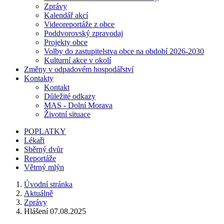
Zprávy
Kalendář akcí
Videoreportáže z obce
Poddvorovský zpravodaj
Projekty obce
Volby do zastupitelstva obce na období 2026-2030
Kulturní akce v okolí
Změny v odpadovém hospodářství
Kontakty
Kontakt
Důležité odkazy
MAS - Dolní Morava
Životní situace
POPLATKY
Lékaři
Sběrný dvůr
Reportáže
Větrný mlýn
Úvodní stránka
Aktuálně
Zprávy
Hlášení 07.08.2025