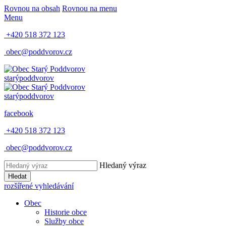
Rovnou na obsah
Rovnou na menu
Menu
+420 518 372 123
obec@poddvorov.cz
starý
poddvorov
starý
poddvorov
facebook
+420 518 372 123
obec@poddvorov.cz
Hledaný výraz
Hledat
rozšířené vyhledávání
Obec
Historie obce
Služby obce