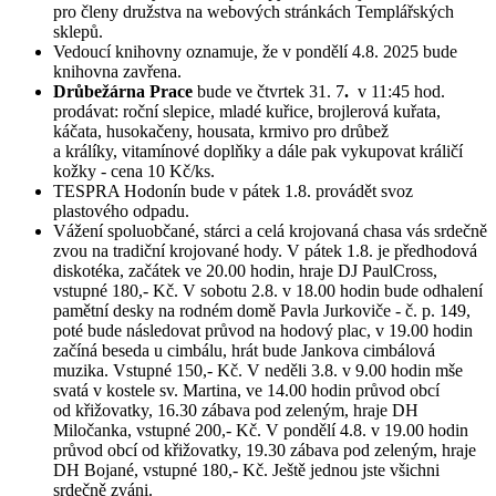
pro členy družstva na webových stránkách Templářských
sklepů.
Vedoucí knihovny oznamuje, že v pondělí 4.8. 2025 bude
knihovna zavřena.
Drůbežárna Prace
bude ve čtvrtek 31. 7
.
v 11:45 hod.
prodávat: roční slepice, mladé kuřice, brojlerová kuřata,
káčata, husokačeny, housata, krmivo pro drůbež
a králíky, vitamínové doplňky a dále pak vykupovat králičí
kožky - cena 10 Kč/ks.
TESPRA Hodonín bude v pátek 1.8. provádět svoz
plastového odpadu.
Vážení spoluobčané, stárci a celá krojovaná chasa vás srdečně
zvou na tradiční krojované hody. V pátek 1.8. je předhodová
diskotéka, začátek ve 20.00 hodin, hraje DJ PaulCross,
vstupné 180,- Kč. V sobotu 2.8. v 18.00 hodin bude odhalení
pamětní desky na rodném domě Pavla Jurkoviče - č. p. 149,
poté bude následovat průvod na hodový plac, v 19.00 hodin
začíná beseda u cimbálu, hrát bude Jankova cimbálová
muzika. Vstupné 150,- Kč. V neděli 3.8. v 9.00 hodin mše
svatá v kostele sv. Martina, ve 14.00 hodin průvod obcí
od křižovatky, 16.30 zábava pod zeleným, hraje DH
Miločanka, vstupné 200,- Kč. V pondělí 4.8. v 19.00 hodin
průvod obcí od křižovatky, 19.30 zábava pod zeleným, hraje
DH Bojané, vstupné 180,- Kč. Ještě jednou jste všichni
srdečně zváni.