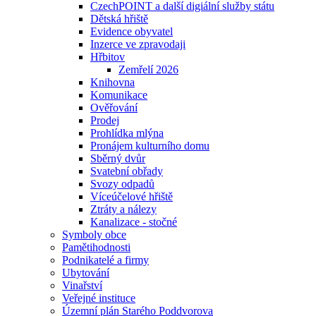
CzechPOINT a další digiální služby státu
Dětská hřiště
Evidence obyvatel
Inzerce ve zpravodaji
Hřbitov
Zemřelí 2026
Knihovna
Komunikace
Ověřování
Prodej
Prohlídka mlýna
Pronájem kulturního domu
Sběrný dvůr
Svatební obřady
Svozy odpadů
Víceúčelové hřiště
Ztráty a nálezy
Kanalizace - stočné
Symboly obce
Pamětihodnosti
Podnikatelé a firmy
Ubytování
Vinařství
Veřejné instituce
Územní plán Starého Poddvorova