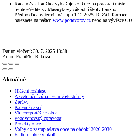
Rada města Lanžhot vyhlašuje konkurz na pracovní místo
ředitele/ředitelky Masarykovy základní školy Lanžhot.
Předpokládaný termín nástupu 1.12.2025. Bližší informace
naleznete na našich
www.poddvorov.cz
nebo na vývěsce OÚ.
Datum vložení:
30. 7. 2025 13:38
Autor:
Františka Bílková
Aktuálně
Hlášení rozhlasu
Akcelerační zóna - větrné elektrárny
Zprávy
Kalendář akcí
Videoreportáže z obce
Poddvorovský zpravodaj
Projekty obce
Volby do zastupitelstva obce na období 2026-2030
Kulturní akce v okolí