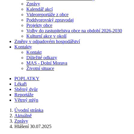
Zprávy
Kalendář akcí
Videoreportáže z obce
Poddvorovský zpravodaj
Projekty obce
Volby do zastupitelstva obce na období 2026-2030
Kulturní akce v okolí
Změny v odpadovém hospodářství
Kontakty
Kontakt
Důležité odkazy
MAS - Dolní Morava
Životní situace
POPLATKY
Lékaři
Sběrný dvůr
Reportáže
Větrný mlýn
Úvodní stránka
Aktuálně
Zprávy
Hlášení 30.07.2025