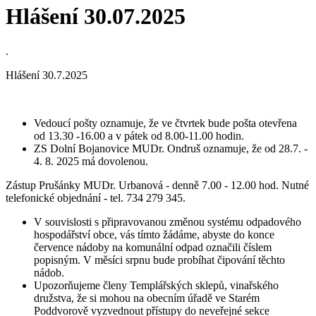
Hlášení 30.07.2025
.
Hlášení 30.7.2025
Vedoucí pošty oznamuje, že ve čtvrtek bude pošta otevřena
od 13.30 -16.00 a v pátek od 8.00-11.00 hodin.
ZS Dolní Bojanovice MUDr. Ondruš oznamuje, že od 28.7. -
4. 8. 2025 má dovolenou.
Zástup Prušánky MUDr. Urbanová - denně 7.00 - 12.00 hod. Nutné
telefonické objednání - tel. 734 279 345.
V souvislosti s připravovanou změnou systému odpadového
hospodářství obce, vás tímto žádáme, abyste do konce
července nádoby na komunální odpad označili číslem
popisným. V měsíci srpnu bude probíhat čipování těchto
nádob.
Upozorňujeme členy Templářských sklepů, vinařského
družstva, že si mohou na obecním úřadě ve Starém
Poddvorově vyzvednout přístupy do neveřejné sekce