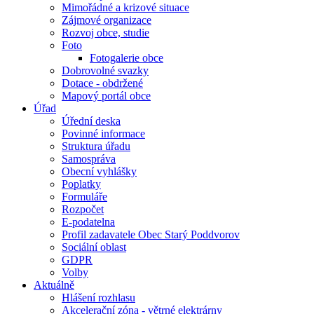
Mimořádné a krizové situace
Zájmové organizace
Rozvoj obce, studie
Foto
Fotogalerie obce
Dobrovolné svazky
Dotace - obdržené
Mapový portál obce
Úřad
Úřední deska
Povinné informace
Struktura úřadu
Samospráva
Obecní vyhlášky
Poplatky
Formuláře
Rozpočet
E-podatelna
Profil zadavatele Obec Starý Poddvorov
Sociální oblast
GDPR
Volby
Aktuálně
Hlášení rozhlasu
Akcelerační zóna - větrné elektrárny