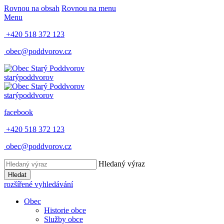
Rovnou na obsah
Rovnou na menu
Menu
+420 518 372 123
obec@poddvorov.cz
starý
poddvorov
starý
poddvorov
facebook
+420 518 372 123
obec@poddvorov.cz
Hledaný výraz
Hledat
rozšířené vyhledávání
Obec
Historie obce
Služby obce