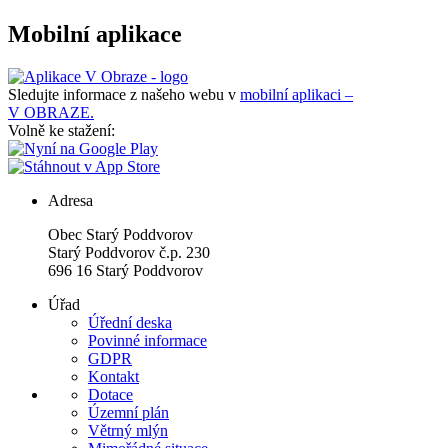
Mobilní aplikace
Sledujte informace z našeho webu v
mobilní aplikaci –
V OBRAZE.
Volně ke stažení:
Adresa
Obec Starý Poddvorov
Starý Poddvorov č.p. 230
696 16 Starý Poddvorov
Úřad
Úřední deska
Povinné informace
GDPR
Kontakt
Dotace
Územní plán
Větrný mlýn