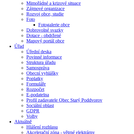
Mimořádné a krizové situace
Zájmové organizace
Rozvoj obce, studie
Foto
Fotogalerie obce
Dobrovolné svazky
Dotace - obdržené
Mapový portál obce
Úřad
Úřední deska
Povinné informace
Struktura úřadu
Samospráva
Obecní vyhlášky
Poplatky
Formuláře
Rozpočet
E-podatelna
Profil zadavatele Obec Starý Poddvorov
Sociální oblast
GDPR
Volby
Aktuálně
Hlášení rozhlasu
Akcelerační zóna - větrné elektrárny