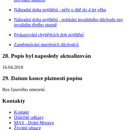
Náhradní doba pojištění - péče o dítě do 4 let věku
Náhradní doba pojištění - pobírání invalidního důchodu pro
invaliditu třetího stupně
Prokazování chybějících dob pojištění
Zaměstnávání starobních důchodců
28. Popis byl naposledy aktualizován
16.04.2018
29. Datum konce platnosti popisu
Bez časového omezení.
Kontakty
Kontakt
Důležité odkazy
MAS - Dolní Morava
Životní situace