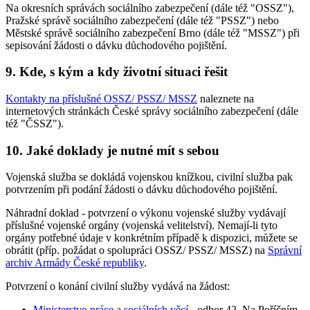
Na okresních správách sociálního zabezpečení (dále též "OSSZ"),
Pražské správě sociálního zabezpečení (dále též "PSSZ") nebo
Městské správě sociálního zabezpečení Brno (dále též "MSSZ") při
sepisování žádosti o dávku důchodového pojištění.
9. Kde, s kým a kdy životní situaci řešit
Kontakty na příslušné OSSZ/ PSSZ/ MSSZ
naleznete na
internetových stránkách České správy sociálního zabezpečení (dále
též "ČSSZ").
10. Jaké doklady je nutné mít s sebou
Vojenská služba se dokládá vojenskou knížkou, civilní služba pak
potvrzením při podání žádosti o dávku důchodového pojištění.
Náhradní doklad - potvrzení o výkonu vojenské služby vydávají
příslušné vojenské orgány (vojenská velitelství). Nemají-li tyto
orgány potřebné údaje v konkrétním případě k dispozici, můžete se
obrátit (příp. požádat o spolupráci OSSZ/ PSSZ/ MSSZ) na
Správní
archiv Armády České republiky
.
Potvrzení o konání civilní služby vydává na žádost:
Ministerstvo práce a sociálních věcí
- odbor 42, Na Poříčním