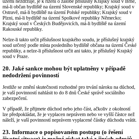
území nezdržuje, je k řízení o žalobě příslušný Krajský soud v Brně,
má-li občan bydliště na území Slovenské republiky; Krajský soud v
Ostravě, má-li bydliště na území Polské republiky; Krajský soud v
Plzni, má-li bydliště na území Spolkové republiky Německo;
Krajský soud v Českých Budějovicích, má-li bydliště na území
Rakouské republiky.
Nelze-li takto určit příslušnost krajského soudu, je příslušný krajský
soud určený podle místa posledního bydliště občana na území České
republiky, a nelze-li příslušnost určit ani takto, je příslušný Krajský
soud v Praze.
20. Jaké sankce mohou být uplatněny v případě
nedodržení povinností
Jestliže se změní skutečnosti rozhodné pro trvání nároku na důchod,
je vaší povinností nahlásit to do 8 dnů České správě sociálního
zabezpečení.
V případě, že přijmete důchod nebo jeho část, ačkoliv z okolností
lze předpokládat, že je vyplacen neprávem nebo ve vyšší částce než
náleží, je vaší povinností neprávem vyplacené částky důchodu vrátit.
23. Informace o popisovaném postupu (o řešení
životní situace) je možné získat také z jiných zdrojů