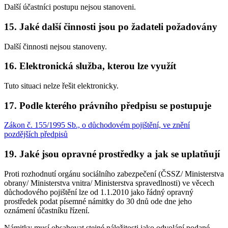
Další účastníci postupu nejsou stanoveni.
15. Jaké další činnosti jsou po žadateli požadovány
Další činnosti nejsou stanoveny.
16. Elektronická služba, kterou lze využít
Tuto situaci nelze řešit elektronicky.
17. Podle kterého právního předpisu se postupuje
Zákon č. 155/1995 Sb., o důchodovém pojištění, ve znění
pozdějších předpisů
19. Jaké jsou opravné prostředky a jak se uplatňují
Proti rozhodnutí orgánu sociálního zabezpečení (ČSSZ/ Ministerstva
obrany/ Ministerstva vnitra/ Ministerstva spravedlnosti) ve věcech
důchodového pojištění lze od 1.1.2010 jako řádný opravný
prostředek podat písemné námitky do 30 dnů ode dne jeho
oznámení účastníku řízení.
Námitky musí obsahovat stejné náležitosti jako odvolání podané