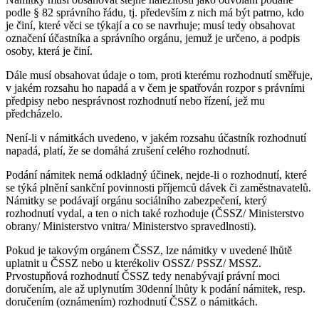
podle § 82 správního řádu, tj. především z nich má být patrno, kdo
je činí, které věci se týkají a co se navrhuje; musí tedy obsahovat
označení účastníka a správního orgánu, jemuž je určeno, a podpis
osoby, která je činí.
Dále musí obsahovat údaje o tom, proti kterému rozhodnutí směřuje,
v jakém rozsahu ho napadá a v čem je spatřován rozpor s právními
předpisy nebo nesprávnost rozhodnutí nebo řízení, jež mu
předcházelo.
Není-li v námitkách uvedeno, v jakém rozsahu účastník rozhodnutí
napadá, platí, že se domáhá zrušení celého rozhodnutí.
Podání námitek nemá odkladný účinek, nejde-li o rozhodnutí, které
se týká plnění sankční povinnosti příjemců dávek či zaměstnavatelů.
Námitky se podávají orgánu sociálního zabezpečení, který
rozhodnutí vydal, a ten o nich také rozhoduje (ČSSZ/ Ministerstvo
obrany/ Ministerstvo vnitra/ Ministerstvo spravedlnosti).
Pokud je takovým orgánem ČSSZ, lze námitky v uvedené lhůtě
uplatnit u ČSSZ nebo u kterékoliv OSSZ/ PSSZ/ MSSZ.
Prvostupňová rozhodnutí ČSSZ tedy nenabývají právní moci
doručením, ale až uplynutím 30denní lhůty k podání námitek, resp.
doručením (oznámením) rozhodnutí ČSSZ o námitkách.