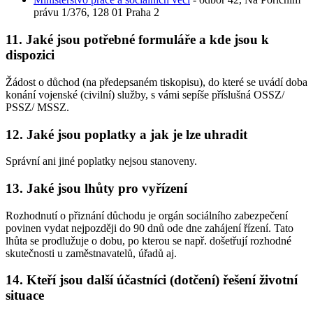
právu 1/376, 128 01 Praha 2
11. Jaké jsou potřebné formuláře a kde jsou k
dispozici
Žádost o důchod (na předepsaném tiskopisu), do které se uvádí doba
konání vojenské (civilní) služby, s vámi sepíše příslušná OSSZ/
PSSZ/ MSSZ.
12. Jaké jsou poplatky a jak je lze uhradit
Správní ani jiné poplatky nejsou stanoveny.
13. Jaké jsou lhůty pro vyřízení
Rozhodnutí o přiznání důchodu je orgán sociálního zabezpečení
povinen vydat nejpozději do 90 dnů ode dne zahájení řízení. Tato
lhůta se prodlužuje o dobu, po kterou se např. došetřují rozhodné
skutečnosti u zaměstnavatelů, úřadů aj.
14. Kteří jsou další účastníci (dotčení) řešení životní
situace