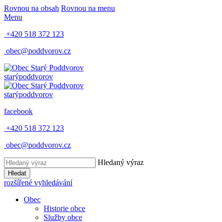
Rovnou na obsah
Rovnou na menu
Menu
+420 518 372 123
obec@poddvorov.cz
starý
poddvorov
starý
poddvorov
facebook
+420 518 372 123
obec@poddvorov.cz
Hledaný výraz
Hledat
rozšířené vyhledávání
Obec
Historie obce
Služby obce