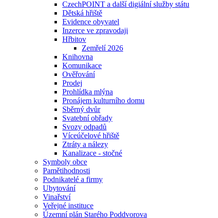
CzechPOINT a další digiální služby státu
Dětská hřiště
Evidence obyvatel
Inzerce ve zpravodaji
Hřbitov
Zemřelí 2026
Knihovna
Komunikace
Ověřování
Prodej
Prohlídka mlýna
Pronájem kulturního domu
Sběrný dvůr
Svatební obřady
Svozy odpadů
Víceúčelové hřiště
Ztráty a nálezy
Kanalizace - stočné
Symboly obce
Pamětihodnosti
Podnikatelé a firmy
Ubytování
Vinařství
Veřejné instituce
Územní plán Starého Poddvorova