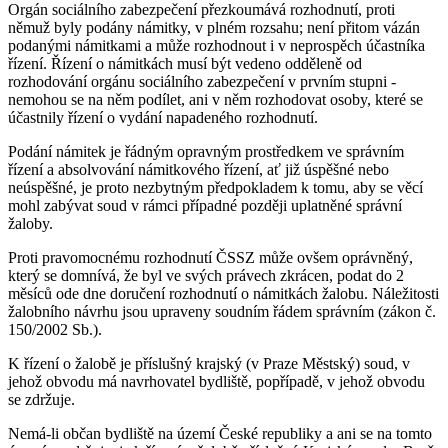
Orgán sociálního zabezpečení přezkoumává rozhodnutí, proti
němuž byly podány námitky, v plném rozsahu; není přitom vázán
podanými námitkami a může rozhodnout i v neprospěch účastníka
řízení. Řízení o námitkách musí být vedeno odděleně od
rozhodování orgánu sociálního zabezpečení v prvním stupni -
nemohou se na něm podílet, ani v něm rozhodovat osoby, které se
účastnily řízení o vydání napadeného rozhodnutí.
Podání námitek je řádným opravným prostředkem ve správním
řízení a absolvování námitkového řízení, ať již úspěšné nebo
neúspěšné, je proto nezbytným předpokladem k tomu, aby se věcí
mohl zabývat soud v rámci případné později uplatněné správní
žaloby.
Proti pravomocnému rozhodnutí ČSSZ může ovšem oprávněný,
který se domnívá, že byl ve svých právech zkrácen, podat do 2
měsíců ode dne doručení rozhodnutí o námitkách žalobu. Náležitosti
žalobního návrhu jsou upraveny soudním řádem správním (zákon č.
150/2002 Sb.).
K řízení o žalobě je příslušný krajský (v Praze Městský) soud, v
jehož obvodu má navrhovatel bydliště, popřípadě, v jehož obvodu
se zdržuje.
Nemá-li občan bydliště na území České republiky a ani se na tomto