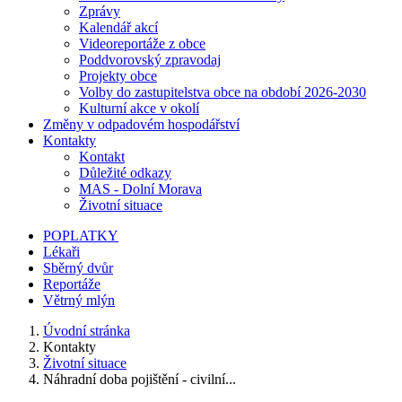
Zprávy
Kalendář akcí
Videoreportáže z obce
Poddvorovský zpravodaj
Projekty obce
Volby do zastupitelstva obce na období 2026-2030
Kulturní akce v okolí
Změny v odpadovém hospodářství
Kontakty
Kontakt
Důležité odkazy
MAS - Dolní Morava
Životní situace
POPLATKY
Lékaři
Sběrný dvůr
Reportáže
Větrný mlýn
Úvodní stránka
Kontakty
Životní situace
Náhradní doba pojištění - civilní...