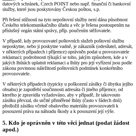
datových schránek, Czech POINT nebo např. finanční či bankovní
služby, které jsou poskytovány Českou poštou, s.p.
Při řešení stížností na tyto nepoštovní služby není dána působnost
Českého telekomunikačního úřadu a věc je řešena postoupením na
příslušný orgán státní správy, příp. poučením stěžovatele.
V případě, kdy provozovatel poštovních služeb poštovní službu
neposkytne, nebo ji poskytne vadně, je zákazník (odesílatel, adresát,
v některých případech i příjemce) oprávněn podat u provozovatele
reklamaci; podrobnosti týkající se toho, jakým způsobem, kde a v
jakých lhůtách uplatnit reklamaci a lhůty pro její vyřízení jsou podle
zákona povinnou náležitostí poštovních podmínek konkrétního
provozovatele.
V některých případech (typicky u poškození zásilky či úbytku jejího
obsahu) je zapotřebí součinnosti adresáta či jiného příjemce, od
kterého je zpravidla vyžadováno, aby v případě, že takovouto
zásilku převzal, do určité přiměřené lhůty (často v řádech dnů)
předložil zásilku včetně obalového materiálu provozovateli k
posouzení práva na náhradu škody a k posouzení její výše.
5. Kdo je oprávněn v této věci jednat (podat žádost
apod.)