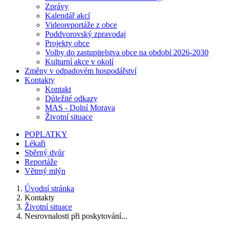
Zprávy
Kalendář akcí
Videoreportáže z obce
Poddvorovský zpravodaj
Projekty obce
Volby do zastupitelstva obce na období 2026-2030
Kulturní akce v okolí
Změny v odpadovém hospodářství
Kontakty
Kontakt
Důležité odkazy
MAS - Dolní Morava
Životní situace
POPLATKY
Lékaři
Sběrný dvůr
Reportáže
Větrný mlýn
Úvodní stránka
Kontakty
Životní situace
Nesrovnalosti při poskytování...