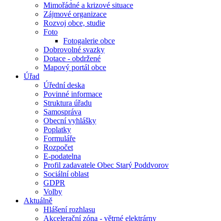
Mimořádné a krizové situace
Zájmové organizace
Rozvoj obce, studie
Foto
Fotogalerie obce
Dobrovolné svazky
Dotace - obdržené
Mapový portál obce
Úřad
Úřední deska
Povinné informace
Struktura úřadu
Samospráva
Obecní vyhlášky
Poplatky
Formuláře
Rozpočet
E-podatelna
Profil zadavatele Obec Starý Poddvorov
Sociální oblast
GDPR
Volby
Aktuálně
Hlášení rozhlasu
Akcelerační zóna - větrné elektrárny