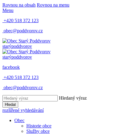
Rovnou na obsah
Rovnou na menu
Menu
+420 518 372 123
obec@poddvorov.cz
starý
poddvorov
starý
poddvorov
facebook
+420 518 372 123
obec@poddvorov.cz
Hledaný výraz
Hledat
rozšířené vyhledávání
Obec
Historie obce
Služby obce