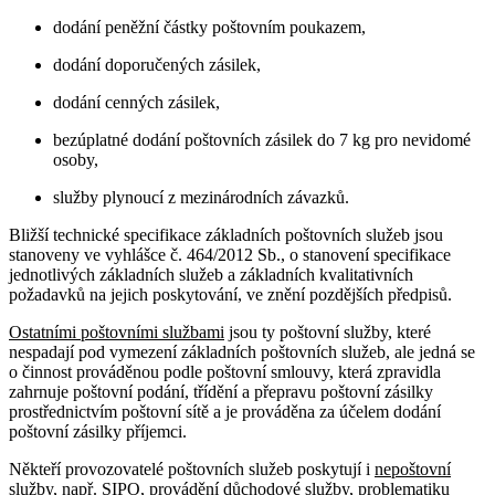
dodání peněžní částky poštovním poukazem,
dodání doporučených zásilek,
dodání cenných zásilek,
bezúplatné dodání poštovních zásilek do 7 kg pro nevidomé
osoby,
služby plynoucí z mezinárodních závazků.
Bližší technické specifikace základních poštovních služeb jsou
stanoveny ve vyhlášce č. 464/2012 Sb., o stanovení specifikace
jednotlivých základních služeb a základních kvalitativních
požadavků na jejich poskytování, ve znění pozdějších předpisů.
Ostatními poštovními službami
jsou ty poštovní služby, které
nespadají pod vymezení základních poštovních služeb, ale jedná se
o činnost prováděnou podle poštovní smlouvy, která zpravidla
zahrnuje poštovní podání, třídění a přepravu poštovní zásilky
prostřednictvím poštovní sítě a je prováděna za účelem dodání
poštovní zásilky příjemci.
Někteří provozovatelé poštovních služeb poskytují i
nepoštovní
služby
, např. SIPO, provádění důchodové služby, problematiku