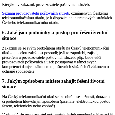
Kterýkoliv zákazník provozovatele poštovních služeb.
Seznam provozovatelů poštovních služeb
, oznámených Českému
telekomunikačnímu úřadu, je k dispozici na internetových stránkách
Českého telekomunikačního úřadu.
6. Jaké jsou podmínky a postup pro řešení životní
situace
Zákazník se se svým problémem obrátí na Český telekomunikační
úřad - ten celou záležitost posoudí; je-li to zapotřebí, zajistí její
přešetření u provozovatele poštovních služeb, příp. bude vůči
provozovateli poštovních služeb postupovat v rámci svých
kompetencí daných zákonem o poštovních službách či zákonem o
ochraně spotřebitele.
7. Jakým způsobem můžete zahájit řešení životní
situace
Na Český telekomunikační úřad se lze obrátit se stížností, dotazem
či podnětem libovolným způsobem (písemně, elektronickou poštou,
faxem, telefonicky nebo osobně).
V případě, že provozovatel poštovních služeb nevyhoví reklamaci či