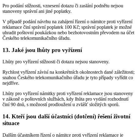
Pro podání stížnosti, vznesení dotazu či zaslání podnětu nejsou
stanoveny správní ani jiné poplatky.
V případě podání návrhu na zahájení řízení o námitce proti vyřízení
reklamace činí správní poplatek 100 Kč; správní poplatek je možné
uhradit poštovní poukázkou nebo bezhotovostním převodem na účet
Českého telekomunikačního úřadu.
13. Jaké jsou lhůty pro vyřízení
Lhůty pro vyřízení stížnosti či dotazu nejsou stanoveny.
Rychlost vyřízení závisí na konkrétních okolnostech dané záležitosti;
snahou Českého telekomunikačního úřadu je tyto případy vyřídit co
nejdříve.
Lhůty pro vyřízení námitky proti vyřízení reklamace jsou stanoveny
v zákoně o poštovních službách, kdy lhůta pro vydání rozhodnutí
činí 90 dnů, s možností prodloužení u zvlášť složitých sporů.
14. Kteří jsou další účastníci (dotčení) řešení životní
situace
Dalším účastníkem řízení o námitce proti vyřízení reklamace je