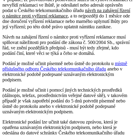
nevyřídí reklamaci ve lhůtě, je odesílatel nebo adresát oprávněn
podat u Českého telekomunikačního úřadu
návrh na zahájení řízení
o námitce proti vyřízení reklamace
, a to nejpozději do 1 měsíce ode
dne doručení vyřízení reklamace nebo marného uplynutí lhůty pro
její vyřízení; po této době právo uplatnit námitku zanikne.
Návrh na zahájení řízení o námitce proti vyřízení reklamace musí
splňovat náležitosti pro podání dle zákona č. 500/2004 Sb., správní
řád, ve znění pozdějších předpisů - musí být tedy zřejmé, kdo
podání činí, které věci se týká a čeho se domáhá.
Podání je možné učinit písemně nebo ústně do protokolu u
místně
příslušného odboru Českého telekomunikačního úřadu
anebo v
elektronické podobě podepsané uznávaným elektronickým
podpisem.
Podání je možné učinit i pomocí jiných technických prostředků
(dálnopis, telefax, prostřednictvím veřejné datové sítě), v takovém
případě je však zapotřebí podání do 5 dnů potvrdit písemně nebo
ústně do protokolu anebo v elektronické podobě podepsané
uznávaným elektronickým podpisem.
Elektronické podání lze učinit také datovou zprávou, která je
opatřena uznávaným elektronickým podpisem, nebo která je
odeslána do datové schránky Českého telekomunikačního úřadu