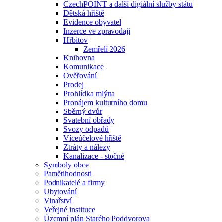
CzechPOINT a další digiální služby státu
Dětská hřiště
Evidence obyvatel
Inzerce ve zpravodaji
Hřbitov
Zemřelí 2026
Knihovna
Komunikace
Ověřování
Prodej
Prohlídka mlýna
Pronájem kulturního domu
Sběrný dvůr
Svatební obřady
Svozy odpadů
Víceúčelové hřiště
Ztráty a nálezy
Kanalizace - stočné
Symboly obce
Pamětihodnosti
Podnikatelé a firmy
Ubytování
Vinařství
Veřejné instituce
Územní plán Starého Poddvorova