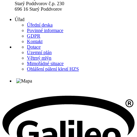
Starý Poddvorov č.p. 230
696 16 Starý Poddvorov
Úřad
Úřední deska
Povinné informace
GDPR
Kontakt
Dotace
Územní plán
Větrný mlýn
Mimořádné situace
Ohlášení pálení klestí HZS