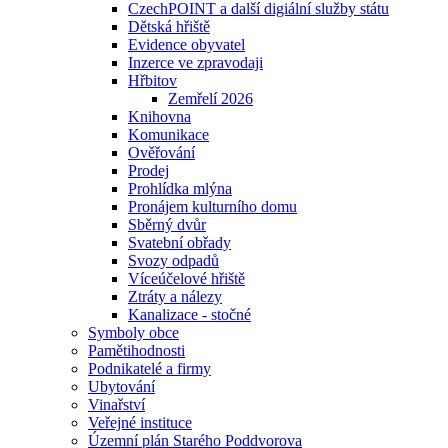
CzechPOINT a další digiální služby státu
Dětská hřiště
Evidence obyvatel
Inzerce ve zpravodaji
Hřbitov
Zemřelí 2026
Knihovna
Komunikace
Ověřování
Prodej
Prohlídka mlýna
Pronájem kulturního domu
Sběrný dvůr
Svatební obřady
Svozy odpadů
Víceúčelové hřiště
Ztráty a nálezy
Kanalizace - stočné
Symboly obce
Pamětihodnosti
Podnikatelé a firmy
Ubytování
Vinařství
Veřejné instituce
Územní plán Starého Poddvorova