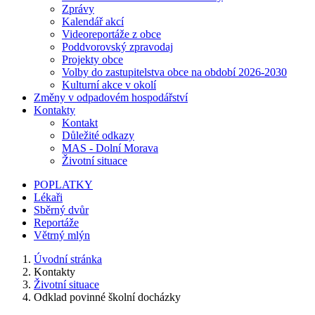
Zprávy
Kalendář akcí
Videoreportáže z obce
Poddvorovský zpravodaj
Projekty obce
Volby do zastupitelstva obce na období 2026-2030
Kulturní akce v okolí
Změny v odpadovém hospodářství
Kontakty
Kontakt
Důležité odkazy
MAS - Dolní Morava
Životní situace
POPLATKY
Lékaři
Sběrný dvůr
Reportáže
Větrný mlýn
Úvodní stránka
Kontakty
Životní situace
Odklad povinné školní docházky