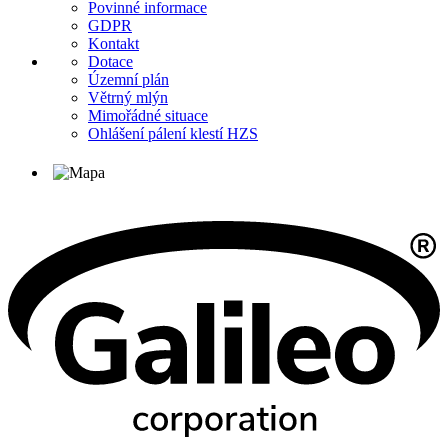
Povinné informace
GDPR
Kontakt
Dotace
Územní plán
Větrný mlýn
Mimořádné situace
Ohlášení pálení klestí HZS