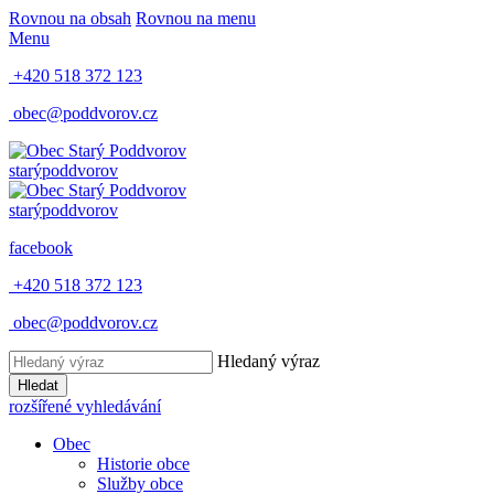
Rovnou na obsah
Rovnou na menu
Menu
+420 518 372 123
obec@poddvorov.cz
starý
poddvorov
starý
poddvorov
facebook
+420 518 372 123
obec@poddvorov.cz
Hledaný výraz
Hledat
rozšířené vyhledávání
Obec
Historie obce
Služby obce