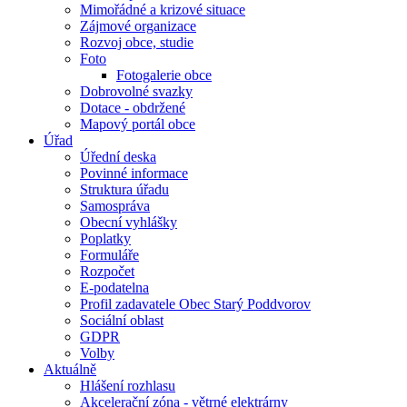
Mimořádné a krizové situace
Zájmové organizace
Rozvoj obce, studie
Foto
Fotogalerie obce
Dobrovolné svazky
Dotace - obdržené
Mapový portál obce
Úřad
Úřední deska
Povinné informace
Struktura úřadu
Samospráva
Obecní vyhlášky
Poplatky
Formuláře
Rozpočet
E-podatelna
Profil zadavatele Obec Starý Poddvorov
Sociální oblast
GDPR
Volby
Aktuálně
Hlášení rozhlasu
Akcelerační zóna - větrné elektrárny