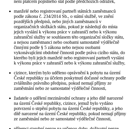
není plátcem pojistného stát podle předchozích odrážek,
manželé nebo registrovaní partneři státních zaměstnanců
podle zákona č. 234/2014 Sb., o státní službě, ve znění
pozdějších předpisů, nebo jiných zaměstnanců v
organizačních složkách státu, pokud je následují do místa
jejich vyslání k výkonu práce v zahraničí nebo k výkonu
zahraniční služby se souhlasem této organizační složky státu,
a nejsou zaměstnanci nebo osobami samostatně výdělečně
činnými podle § 5 zákona nebo nejsou osobami
vykonávajícími obdobné činnosti podle práva cizího státu, do
kterého byli jejich manželé nebo registrovaní partneři vysláni
k výkonu práce v zahraničí nebo k výkonu zahraniční služby,
cizince, kterým bylo uděleno oprávnění k pobytu na území
České republiky za účelem poskytnutí dočasné ochrany podle
zvláštního právního předpisu, pokud nemají příjmy ze
zaměstnání nebo ze samostatné výdělečné činnosti,
žadatele o udělení mezinárodní ochrany a jeho dítě narozené
na území České republiky, cizince, jemuž bylo vydáno
potvrzení o strpění pobytu na území České republiky, a jeho
dítě narozené na území České republiky, pokud nemají příjmy
ze zaměstnání nebo ze samostatné výdělečné činnosti,
příjemci starobní penze na určenou dobu, doživotní penze