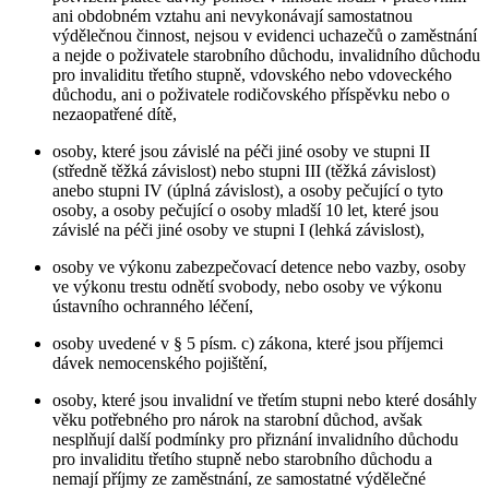
ani obdobném vztahu ani nevykonávají samostatnou
výdělečnou činnost, nejsou v evidenci uchazečů o zaměstnání
a nejde o poživatele starobního důchodu, invalidního důchodu
pro invaliditu třetího stupně, vdovského nebo vdoveckého
důchodu, ani o poživatele rodičovského příspěvku nebo o
nezaopatřené dítě,
osoby, které jsou závislé na péči jiné osoby ve stupni II
(středně těžká závislost) nebo stupni III (těžká závislost)
anebo stupni IV (úplná závislost), a osoby pečující o tyto
osoby, a osoby pečující o osoby mladší 10 let, které jsou
závislé na péči jiné osoby ve stupni I (lehká závislost),
osoby ve výkonu zabezpečovací detence nebo vazby, osoby
ve výkonu trestu odnětí svobody, nebo osoby ve výkonu
ústavního ochranného léčení,
osoby uvedené v § 5 písm. c) zákona, které jsou příjemci
dávek nemocenského pojištění,
osoby, které jsou invalidní ve třetím stupni nebo které dosáhly
věku potřebného pro nárok na starobní důchod, avšak
nesplňují další podmínky pro přiznání invalidního důchodu
pro invaliditu třetího stupně nebo starobního důchodu a
nemají příjmy ze zaměstnání, ze samostatné výdělečné