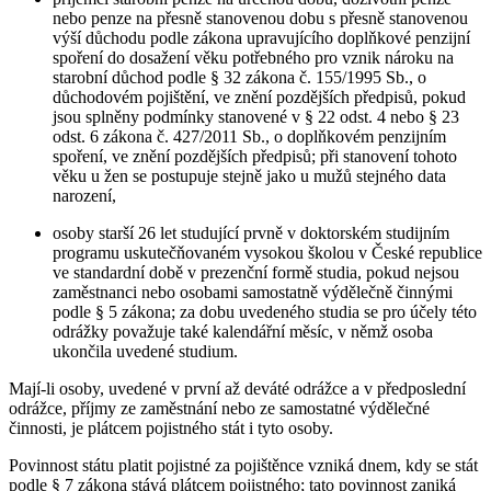
nebo penze na přesně stanovenou dobu s přesně stanovenou
výší důchodu podle zákona upravujícího doplňkové penzijní
spoření do dosažení věku potřebného pro vznik nároku na
starobní důchod podle § 32 zákona č. 155/1995 Sb., o
důchodovém pojištění, ve znění pozdějších předpisů, pokud
jsou splněny podmínky stanovené v § 22 odst. 4 nebo § 23
odst. 6 zákona č. 427/2011 Sb., o doplňkovém penzijním
spoření, ve znění pozdějších předpisů; při stanovení tohoto
věku u žen se postupuje stejně jako u mužů stejného data
narození,
osoby starší 26 let studující prvně v doktorském studijním
programu uskutečňovaném vysokou školou v České republice
ve standardní době v prezenční formě studia, pokud nejsou
zaměstnanci nebo osobami samostatně výdělečně činnými
podle § 5 zákona; za dobu uvedeného studia se pro účely této
odrážky považuje také kalendářní měsíc, v němž osoba
ukončila uvedené studium.
Mají-li osoby, uvedené v první až deváté odrážce a v předposlední
odrážce, příjmy ze zaměstnání nebo ze samostatné výdělečné
činnosti, je plátcem pojistného stát i tyto osoby.
Povinnost státu platit pojistné za pojištěnce vzniká dnem, kdy se stát
podle § 7 zákona stává plátcem pojistného; tato povinnost zaniká