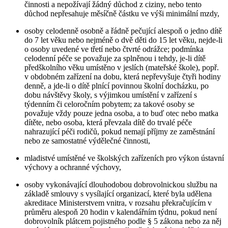
činnosti a nepožívají žádný důchod z ciziny, nebo tento
důchod nepřesahuje měsíčně částku ve výši minimální mzdy,
osoby celodenně osobně a řádně pečující alespoň o jedno dítě
do 7 let věku nebo nejméně o dvě děti do 15 let věku, nejde-li
o osoby uvedené ve třetí nebo čtvrté odrážce; podmínka
celodenní péče se považuje za splněnou i tehdy, je-li dítě
předškolního věku umístěno v jeslích (mateřské škole), popř.
v obdobném zařízení na dobu, která nepřevyšuje čtyři hodiny
denně, a jde-li o dítě plnící povinnou školní docházku, po
dobu návštěvy školy, s výjimkou umístění v zařízení s
týdenním či celoročním pobytem; za takové osoby se
považuje vždy pouze jedna osoba, a to buď otec nebo matka
dítěte, nebo osoba, která převzala dítě do trvalé péče
nahrazující péči rodičů, pokud nemají příjmy ze zaměstnání
nebo ze samostatné výdělečné činnosti,
mladistvé umístěné ve školských zařízeních pro výkon ústavní
výchovy a ochranné výchovy,
osoby vykonávající dlouhodobou dobrovolnickou službu na
základě smlouvy s vysílající organizací, které byla udělena
akreditace Ministerstvem vnitra, v rozsahu překračujícím v
průměru alespoň 20 hodin v kalendářním týdnu, pokud není
dobrovolník plátcem pojistného podle § 5 zákona nebo za něj