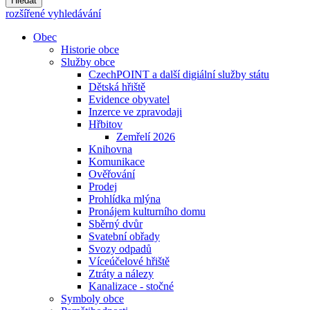
Hledat
rozšířené vyhledávání
Obec
Historie obce
Služby obce
CzechPOINT a další digiální služby státu
Dětská hřiště
Evidence obyvatel
Inzerce ve zpravodaji
Hřbitov
Zemřelí 2026
Knihovna
Komunikace
Ověřování
Prodej
Prohlídka mlýna
Pronájem kulturního domu
Sběrný dvůr
Svatební obřady
Svozy odpadů
Víceúčelové hřiště
Ztráty a nálezy
Kanalizace - stočné
Symboly obce