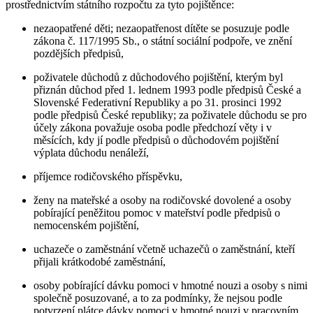
prostřednictvím státního rozpočtu za tyto pojištěnce:
nezaopatřené děti; nezaopatřenost dítěte se posuzuje podle
zákona č. 117/1995 Sb., o státní sociální podpoře, ve znění
pozdějších předpisů,
poživatele důchodů z důchodového pojištění, kterým byl
přiznán důchod před 1. lednem 1993 podle předpisů České a
Slovenské Federativní Republiky a po 31. prosinci 1992
podle předpisů České republiky; za poživatele důchodu se pro
účely zákona považuje osoba podle předchozí věty i v
měsících, kdy jí podle předpisů o důchodovém pojištění
výplata důchodu nenáleží,
příjemce rodičovského příspěvku,
ženy na mateřské a osoby na rodičovské dovolené a osoby
pobírající peněžitou pomoc v mateřství podle předpisů o
nemocenském pojištění,
uchazeče o zaměstnání včetně uchazečů o zaměstnání, kteří
přijali krátkodobé zaměstnání,
osoby pobírající dávku pomoci v hmotné nouzi a osoby s nimi
společně posuzované, a to za podmínky, že nejsou podle
potvrzení plátce dávky pomoci v hmotné nouzi v pracovním