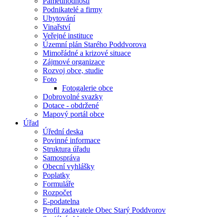
Pamětihodnosti
Podnikatelé a firmy
Ubytování
Vinařství
Veřejné instituce
Územní plán Starého Poddvorova
Mimořádné a krizové situace
Zájmové organizace
Rozvoj obce, studie
Foto
Fotogalerie obce
Dobrovolné svazky
Dotace - obdržené
Mapový portál obce
Úřad
Úřední deska
Povinné informace
Struktura úřadu
Samospráva
Obecní vyhlášky
Poplatky
Formuláře
Rozpočet
E-podatelna
Profil zadavatele Obec Starý Poddvorov