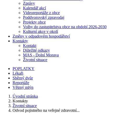
Zprávy
Kalendář akcí
Videoreportáže z obce
Poddvorovský zpravodaj
Projekty obce
Volby do zastupitelstva obce na období 2026-2030
Kulturní akce v okolí
Změny v odpadovém hospodářství
Kontakty
Kontakt
Důležité odkazy
MAS - Dolní Morava
Životní situace
POPLATKY
Lékaři
Sběrný dvůr
Reportáže
Větrný mlýn
Úvodní stránka
Kontakty
Životní situace
Odvod pojistného na veřejné zdravotní...