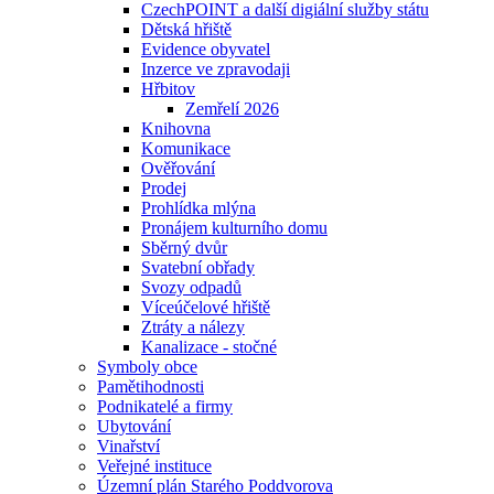
CzechPOINT a další digiální služby státu
Dětská hřiště
Evidence obyvatel
Inzerce ve zpravodaji
Hřbitov
Zemřelí 2026
Knihovna
Komunikace
Ověřování
Prodej
Prohlídka mlýna
Pronájem kulturního domu
Sběrný dvůr
Svatební obřady
Svozy odpadů
Víceúčelové hřiště
Ztráty a nálezy
Kanalizace - stočné
Symboly obce
Pamětihodnosti
Podnikatelé a firmy
Ubytování
Vinařství
Veřejné instituce
Územní plán Starého Poddvorova