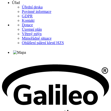
Úřad
Úřední deska
Povinné informace
GDPR
Kontakt
Dotace
Územní plán
Větrný mlýn
Mimořádné situace
Ohlášení pálení klestí HZS