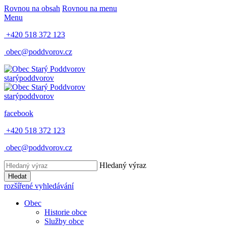
Rovnou na obsah
Rovnou na menu
Menu
+420 518 372 123
obec@poddvorov.cz
starý
poddvorov
starý
poddvorov
facebook
+420 518 372 123
obec@poddvorov.cz
Hledaný výraz
Hledat
rozšířené vyhledávání
Obec
Historie obce
Služby obce