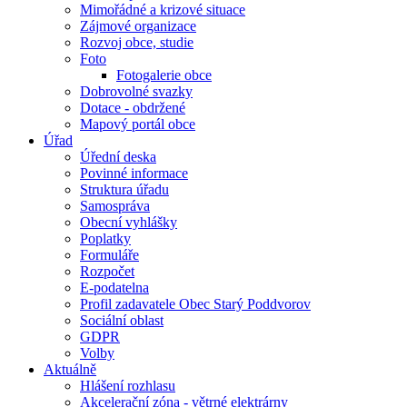
Mimořádné a krizové situace
Zájmové organizace
Rozvoj obce, studie
Foto
Fotogalerie obce
Dobrovolné svazky
Dotace - obdržené
Mapový portál obce
Úřad
Úřední deska
Povinné informace
Struktura úřadu
Samospráva
Obecní vyhlášky
Poplatky
Formuláře
Rozpočet
E-podatelna
Profil zadavatele Obec Starý Poddvorov
Sociální oblast
GDPR
Volby
Aktuálně
Hlášení rozhlasu
Akcelerační zóna - větrné elektrárny