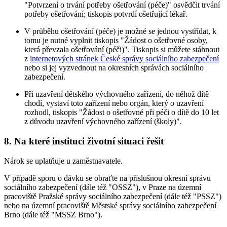
"Potvrzení o trvání potřeby ošetřování (péče)" osvědčit trvání
potřeby ošetřování; tiskopis potvrdí ošetřující lékař.
V průběhu ošetřování (péče) je možné se jednou vystřídat, k
tomu je nutné vyplnit tiskopis "Žádost o ošetřovné osoby,
která převzala ošetřování (péči)". Tiskopis si můžete stáhnout
z
internetových stránek České správy sociálního zabezpečení
nebo si jej vyzvednout na okresních správách sociálního
zabezpečení.
Při uzavření dětského výchovného zařízení, do něhož dítě
chodí, vystaví toto zařízení nebo orgán, který o uzavření
rozhodl, tiskopis "Žádost o ošetřovné při péči o dítě do 10 let
z důvodu uzavření výchovného zařízení (školy)".
8. Na které instituci životní situaci řešit
Nárok se uplatňuje u zaměstnavatele.
V případě sporu o dávku se obraťte na příslušnou okresní správu
sociálního zabezpečení (dále též "OSSZ"), v Praze na územní
pracoviště Pražské správy sociálního zabezpečení (dále též "PSSZ")
nebo na územní pracoviště Městské správy sociálního zabezpečení
Brno (dále též "MSSZ Brno").