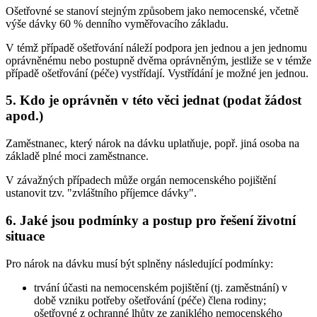
Ošetřovné se stanoví stejným způsobem jako nemocenské, včetně
výše dávky 60 % denního vyměřovacího základu.
V témž případě ošetřování náleží podpora jen jednou a jen jednomu
oprávněnému nebo postupně dvěma oprávněným, jestliže se v témže
případě ošetřování (péče) vystřídají. Vystřídání je možné jen jednou.
5. Kdo je oprávněn v této věci jednat (podat žádost
apod.)
Zaměstnanec, který nárok na dávku uplatňuje, popř. jiná osoba na
základě plné moci zaměstnance.
V závažných případech může orgán nemocenského pojištění
ustanovit tzv. "zvláštního příjemce dávky".
6. Jaké jsou podmínky a postup pro řešení životní
situace
Pro nárok na dávku musí být splněny následující podmínky:
trvání účasti na nemocenském pojištění (tj. zaměstnání) v
době vzniku potřeby ošetřování (péče) člena rodiny;
ošetřovné z ochranné lhůty ze zaniklého nemocenského