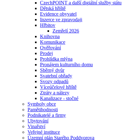
CzechPOINT a další digiální služby státu
Dětská hřiště
Evidence obyvatel
Inzerce ve zpravodaji
Hřbitov
Zemřelí 2026
Knihovna
Komunikace
Ověřování
Prodej
Prohlídka mlýna
Pronájem kulturního domu
Sběrný dvůr
Svatební obřady
Svozy odpadů
Víceúčelové hřiště
Ztráty a nálezy
Kanalizace - stočné
Symboly obce
Pamětihodnosti
Podnikatelé a firmy
Ubytování
Vinařství
Veřejné instituce
Územní plán Starého Poddvorova