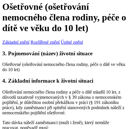
Ošetřovné (ošetřování
nemocného člena rodiny, péče o
dítě ve věku do 10 let)
Základní znění
Rozšířené znění
Úplné znění
3. Pojmenování (název) životní situace
Ošetřovné (ošetřování nemocného člena rodiny, péče o dítě ve věku
do 10 let)
4. Základní informace k životní situaci
Ošetřování nemocného člena rodiny a péče o dítě mladší 10 let, z
důvodů taxativně vyjmenovaných v § 39 zákona o nemocenském
pojištění, je důležitou osobní překážkou v práci (§ 191 zákoníku
práce), kdy zaměstnanci při splnění stanovených podmínek náleží z
nemocenského pojištění ošetřovné.
Tato dávka náleží zaměstnanci (muži i ženě), který nemůže
pracovat, poněvadž musí: