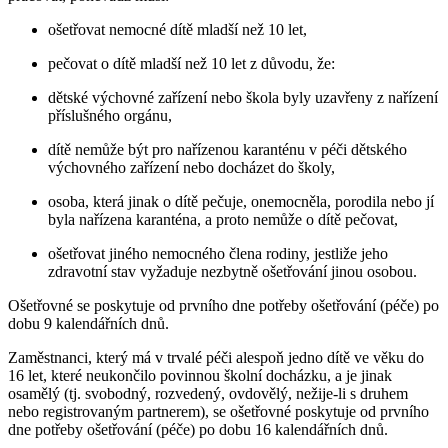
ošetřovat nemocné dítě mladší než 10 let,
pečovat o dítě mladší než 10 let z důvodu, že:
dětské výchovné zařízení nebo škola byly uzavřeny z nařízení
příslušného orgánu,
dítě nemůže být pro nařízenou karanténu v péči dětského
výchovného zařízení nebo docházet do školy,
osoba, která jinak o dítě pečuje, onemocněla, porodila nebo jí
byla nařízena karanténa, a proto nemůže o dítě pečovat,
ošetřovat jiného nemocného člena rodiny, jestliže jeho
zdravotní stav vyžaduje nezbytně ošetřování jinou osobou.
Ošetřovné se poskytuje od prvního dne potřeby ošetřování (péče) po
dobu 9 kalendářních dnů.
Zaměstnanci, který má v trvalé péči alespoň jedno dítě ve věku do
16 let, které neukončilo povinnou školní docházku, a je jinak
osamělý (tj. svobodný, rozvedený, ovdovělý, nežije-li s druhem
nebo registrovaným partnerem), se ošetřovné poskytuje od prvního
dne potřeby ošetřování (péče) po dobu 16 kalendářních dnů.