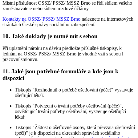
Místní příslušnost OSSZ/ PSSZ/ MSSZ Brno se řídí sídlem vašeho
zaměstnavatele nebo sídlem mzdové účtárny.
Kontakty na OSSZ/ PSSZ/ MSSZ Brno
naleznete na internetových
stránkách České správy sociálního zabezpečení.
10. Jaké doklady je nutné mít s sebou
Při uplatnění nároku na dávku předložte příslušné tiskopisy, k
jednání na OSSZ/ PSSZ/ MSSZ Brno je vhodné vzít s sebou i
pracovní smlouvu.
11. Jaké jsou potřebné formuláře a kde jsou k
dispozici
Tiskopis "Rozhodnutí o potřebě ošetřování (péče)" vystavuje
ošetřující lékař.
Tiskopis "Potvrzení o trvání potřeby ošetřování (péče)",
osvědčující trvání potřeby ošetřování, vystavuje ošetřující
lékař.
Tiskopis "Žádost o ošetřovné osoby, která převzala ošetřování
(péči)" je k dispozici na okresních správách sociálního