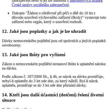
zabezpečení nebo si jej lze stáhnout z
internetových stránek
České správy sociálního zabezpečení
.
Tiskopis "Žádost o ošetřovné při péči o dítě do 10 let z
důvodu uzavření výchovného zařízení (školy)" vystavuje toto
zařízení nebo orgán, který o uzavření rozhodl.
12. Jaké jsou poplatky a jak je lze uhradit
Dávky nemocenského pojištění jsou od správních a jiných poplatků
osvobozeny.
13. Jaké jsou lhůty pro vyřízení
Zákon o nemocenském pojištění nestanoví lhůtu k uplatnění nároku
na dávku.
Podle zákona č. 187/2006 Sb., § 46, se nárok na dávku promlčuje,
nebyl-li uplatněn do 3 let ode dne, za který náleží. Byl-li nárok
uplatněn, promlčuje se do 3 let ode dne přiznání dávky.
14. Kteří jsou další účastníci (dotčení) řešení životní
situace