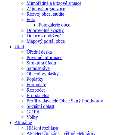
Mimořádné a krizové situace
Zájmové organizace
Rozvoj obce, studie
Foto
Fotogalerie obce
Dobrovolné svazky
Dotace - obdržené
Mapový portál obce
Úřad
Úřední deska
Povinné informace
Struktura úřadu
Samospráva
Obecní vyhlášky
Poplatky
Formuláře
Rozpočet
E-podatelna
Profil zadavatele Obec Starý Poddvorov
Sociální oblast
GDPR
Volby
Aktuálně
Hlášení rozhlasu
Akcelerační zóna - větrné elektrárny