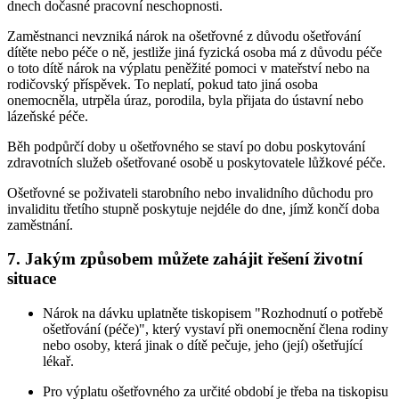
dnech dočasné pracovní neschopnosti.
Zaměstnanci nevzniká nárok na ošetřovné z důvodu ošetřování
dítěte nebo péče o ně, jestliže jiná fyzická osoba má z důvodu péče
o toto dítě nárok na výplatu peněžité pomoci v mateřství nebo na
rodičovský příspěvek. To neplatí, pokud tato jiná osoba
onemocněla, utrpěla úraz, porodila, byla přijata do ústavní nebo
lázeňské péče.
Běh podpůrčí doby u ošetřovného se staví po dobu poskytování
zdravotních služeb ošetřované osobě u poskytovatele lůžkové péče.
Ošetřovné se poživateli starobního nebo invalidního důchodu pro
invaliditu třetího stupně poskytuje nejdéle do dne, jímž končí doba
zaměstnání.
7. Jakým způsobem můžete zahájit řešení životní
situace
Nárok na dávku uplatněte tiskopisem "Rozhodnutí o potřebě
ošetřování (péče)", který vystaví při onemocnění člena rodiny
nebo osoby, která jinak o dítě pečuje, jeho (její) ošetřující
lékař.
Pro výplatu ošetřovného za určité období je třeba na tiskopisu