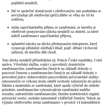
pojištění nenáleží,
žití ve společné domácnosti s ošetřovaným; tato podmínka se
nevyžaduje při ošetřování (péči) dítěte ve věku do 10 let
rodičem,
ztráta započitatelného příjmu ze zaměstnání, ze kterého je
ošetřovné poskytováno (dávka nenáleží za období, za které
náleží zaměstnanci započitatelný příjem),
uplatnění nároku na dávku předepsaným tiskopisem, který
vystavuje příslušný ošetřující lékař, popř. dětské výchovné
zařízení, do kterého dítě chodí.
Tato dávka nenáleží příslušníkům (tj. Policie České republiky, Celní
správa, Vězeňská služba, vojáci z povolání); domáckým
zaměstnancům; zaměstnancům činných na základě dohody o
pracovní činnosti a zaměstnancům činných na základě dohody o
provedení práce; dobrovolným pracovníkům pečovatelské služby;
odsouzeným ve výkonu trestu odnětí svobody zařazeným do práce;
žákům a studentům ze zaměstnání, které spadá výlučně do období
prázdnin; zaměstnancům vykonávajícím zaměstnání malého
rozsahu; zahraničním zaměstnancům; členům kolektivních orgánů
právnické osoby; osobám samostatně výdělečně činným. Nárok na
výplatu ošetřovného nemá zaměstnanec v prvních 14 kalendářních