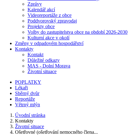
Zprávy
Kalendář akcí
Videoreportáže z obce
Poddvorovský zpravodaj
Projekty obce
Volby do zastupitelstva obce na období 2026-2030
Kulturní akce v okolí
Změny v odpadovém hospodářství
Kontakty
Kontakt
Důležité odkazy
MAS - Dolní Morava
Životní situace
POPLATKY
Lékaři
Sběrný dvůr
Reportáže
Větrný mlýn
Úvodní stránka
Kontakty
Životní situace
Ošetřovné (ošetřování nemocného člena...