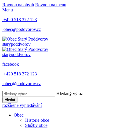
Rovnou na obsah
Rovnou na menu
Menu
+420 518 372 123
obec@poddvorov.cz
starý
poddvorov
starý
poddvorov
facebook
+420 518 372 123
obec@poddvorov.cz
Hledaný výraz
Hledat
rozšířené vyhledávání
Obec
Historie obce
Služby obce