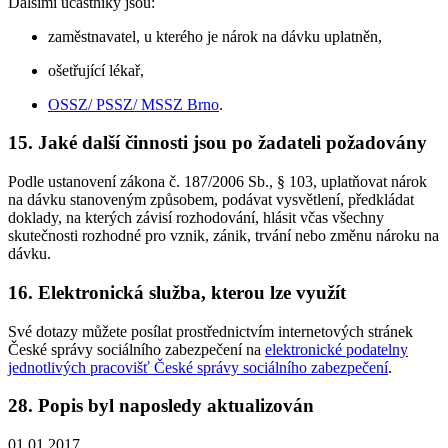
Dalšími účastníky jsou:
zaměstnavatel, u kterého je nárok na dávku uplatněn,
ošetřující lékař,
OSSZ/ PSSZ/ MSSZ Brno
.
15. Jaké další činnosti jsou po žadateli požadovány
Podle ustanovení zákona č. 187/2006 Sb., § 103, uplatňovat nárok
na dávku stanoveným způsobem, podávat vysvětlení, předkládat
doklady, na kterých závisí rozhodování, hlásit včas všechny
skutečnosti rozhodné pro vznik, zánik, trvání nebo změnu nároku na
dávku.
16. Elektronická služba, kterou lze využít
Své dotazy můžete posílat prostřednictvím internetových stránek
České správy sociálního zabezpečení na
elektronické podatelny
jednotlivých pracovišť České správy sociálního zabezpečení
.
28. Popis byl naposledy aktualizován
01.01.2017