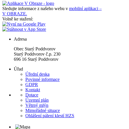
Sledujte informace z našeho webu v
mobilní aplikaci –
V OBRAZE.
Volně ke stažení:
Adresa
Obec Starý Poddvorov
Starý Poddvorov č.p. 230
696 16 Starý Poddvorov
Úřad
Úřední deska
Povinné informace
GDPR
Kontakt
Dotace
Územní plán
Větrný mlýn
Mimořádné situace
Ohlášení pálení klestí HZS