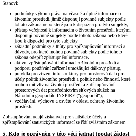
Stanoví:
podmínky výkonu práva na včasné a úplné informace o
životním prostředí, jimiž disponují povinné subjekty podle
tohoto zákona nebo které jsou k dispozici pro tyto subjekty,
přístup veřejnosti k informacím o životním prostředí, kterými
disponují povinné subjekty podle tohoto zákona nebo které
jsou k dispozici pro tyto subjekty,
základní podmínky a lhůty pro zpřístupňování informací a
důvody, pro které mohou povinné subjekty podle tohoto
zákona odepřít zpřístupnění informace,
aktivní zpřístupňování informací o životním prostředí a
podporu používání zařízení umožňující dálkový přístup,
pravidla pro zřízení infrastruktury pro prostorová data pro
účely politik životního prostředí a politik nebo činností, které
mohou mít vliv na životní prostředí a zpřístupňování
prostorových dat prostřednictvím síťových služeb na
Národním geoportálu INSPIRE ("geoportál"),
vzdělávání, výchovu a osvětu v oblasti ochrany životního
prostředí.
Zpřístupňování údajů získaných pro statistické účely a
zpřístupňování statistických informací se řídí zvláštním zákonem.
5. Kdo je oprávněn v této věci jednat (podat žádost