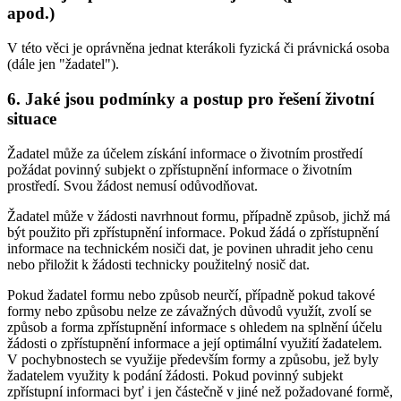
apod.)
V této věci je oprávněna jednat kterákoli fyzická či právnická osoba
(dále jen "žadatel").
6. Jaké jsou podmínky a postup pro řešení životní
situace
Žadatel může za účelem získání informace o životním prostředí
požádat povinný subjekt o zpřístupnění informace o životním
prostředí. Svou žádost nemusí odůvodňovat.
Žadatel může v žádosti navrhnout formu, případně způsob, jichž má
být použito při zpřístupnění informace. Pokud žádá o zpřístupnění
informace na technickém nosiči dat, je povinen uhradit jeho cenu
nebo přiložit k žádosti technicky použitelný nosič dat.
Pokud žadatel formu nebo způsob neurčí, případně pokud takové
formy nebo způsobu nelze ze závažných důvodů využít, zvolí se
způsob a forma zpřístupnění informace s ohledem na splnění účelu
žádosti o zpřístupnění informace a její optimální využití žadatelem.
V pochybnostech se využije především formy a způsobu, jež byly
žadatelem využity k podání žádosti. Pokud povinný subjekt
zpřístupní informaci byť i jen částečně v jiné než požadované formě,