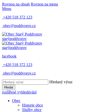
Rovnou na obsah
Rovnou na menu
Menu
+420 518 372 123
obec@poddvorov.cz
starý
poddvorov
starý
poddvorov
facebook
+420 518 372 123
obec@poddvorov.cz
Hledaný výraz
Hledat
rozšířené vyhledávání
Obec
Historie obce
Služby obce