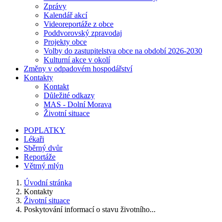
Zprávy
Kalendář akcí
Videoreportáže z obce
Poddvorovský zpravodaj
Projekty obce
Volby do zastupitelstva obce na období 2026-2030
Kulturní akce v okolí
Změny v odpadovém hospodářství
Kontakty
Kontakt
Důležité odkazy
MAS - Dolní Morava
Životní situace
POPLATKY
Lékaři
Sběrný dvůr
Reportáže
Větrný mlýn
Úvodní stránka
Kontakty
Životní situace
Poskytování informací o stavu životního...