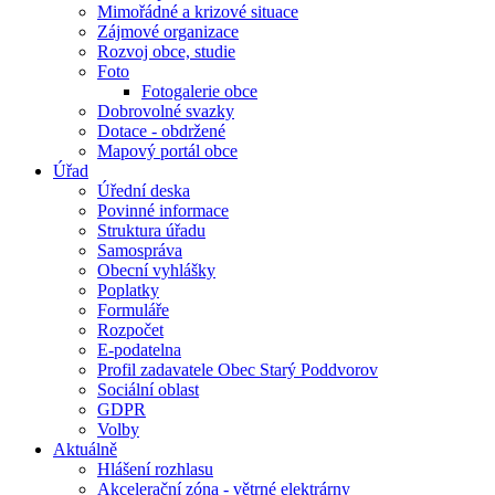
Mimořádné a krizové situace
Zájmové organizace
Rozvoj obce, studie
Foto
Fotogalerie obce
Dobrovolné svazky
Dotace - obdržené
Mapový portál obce
Úřad
Úřední deska
Povinné informace
Struktura úřadu
Samospráva
Obecní vyhlášky
Poplatky
Formuláře
Rozpočet
E-podatelna
Profil zadavatele Obec Starý Poddvorov
Sociální oblast
GDPR
Volby
Aktuálně
Hlášení rozhlasu
Akcelerační zóna - větrné elektrárny