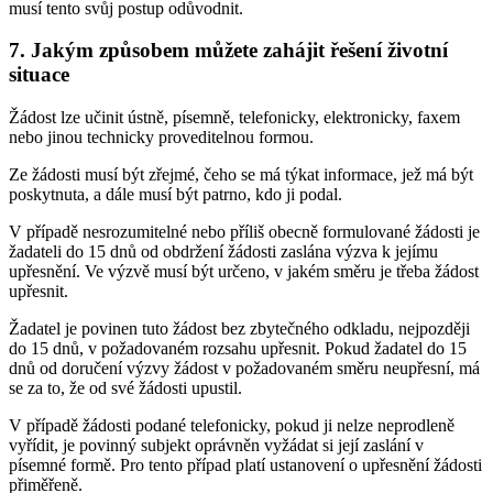
musí tento svůj postup odůvodnit.
7. Jakým způsobem můžete zahájit řešení životní
situace
Žádost lze učinit ústně, písemně, telefonicky, elektronicky, faxem
nebo jinou technicky proveditelnou formou.
Ze žádosti musí být zřejmé, čeho se má týkat informace, jež má být
poskytnuta, a dále musí být patrno, kdo ji podal.
V případě nesrozumitelné nebo příliš obecně formulované žádosti je
žadateli do 15 dnů od obdržení žádosti zaslána výzva k jejímu
upřesnění. Ve výzvě musí být určeno, v jakém směru je třeba žádost
upřesnit.
Žadatel je povinen tuto žádost bez zbytečného odkladu, nejpozději
do 15 dnů, v požadovaném rozsahu upřesnit. Pokud žadatel do 15
dnů od doručení výzvy žádost v požadovaném směru neupřesní, má
se za to, že od své žádosti upustil.
V případě žádosti podané telefonicky, pokud ji nelze neprodleně
vyřídit, je povinný subjekt oprávněn vyžádat si její zaslání v
písemné formě. Pro tento případ platí ustanovení o upřesnění žádosti
přiměřeně.