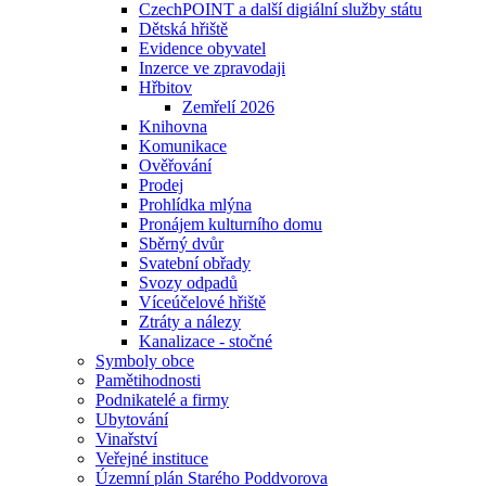
CzechPOINT a další digiální služby státu
Dětská hřiště
Evidence obyvatel
Inzerce ve zpravodaji
Hřbitov
Zemřelí 2026
Knihovna
Komunikace
Ověřování
Prodej
Prohlídka mlýna
Pronájem kulturního domu
Sběrný dvůr
Svatební obřady
Svozy odpadů
Víceúčelové hřiště
Ztráty a nálezy
Kanalizace - stočné
Symboly obce
Pamětihodnosti
Podnikatelé a firmy
Ubytování
Vinařství
Veřejné instituce
Územní plán Starého Poddvorova