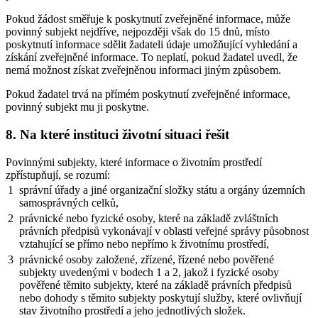
Pokud žádost směřuje k poskytnutí zveřejněné informace, může
povinný subjekt nejdříve, nejpozději však do 15 dnů, místo
poskytnutí informace sdělit žadateli údaje umožňující vyhledání a
získání zveřejněné informace. To neplatí, pokud žadatel uvedl, že
nemá možnost získat zveřejněnou informaci jiným způsobem.
Pokud žadatel trvá na přímém poskytnutí zveřejněné informace,
povinný subjekt mu ji poskytne.
8. Na které instituci životní situaci řešit
Povinnými subjekty, které informace o životním prostředí
zpřístupňují, se rozumí:
1
správní úřady a jiné organizační složky státu a orgány územních
samosprávných celků,
2
právnické nebo fyzické osoby, které na základě zvláštních
právních předpisů vykonávají v oblasti veřejné správy působnost
vztahující se přímo nebo nepřímo k životnímu prostředí,
3
právnické osoby založené, zřízené, řízené nebo pověřené
subjekty uvedenými v bodech 1 a 2, jakož i fyzické osoby
pověřené těmito subjekty, které na základě právních předpisů
nebo dohody s těmito subjekty poskytují služby, které ovlivňují
stav životního prostředí a jeho jednotlivých složek.