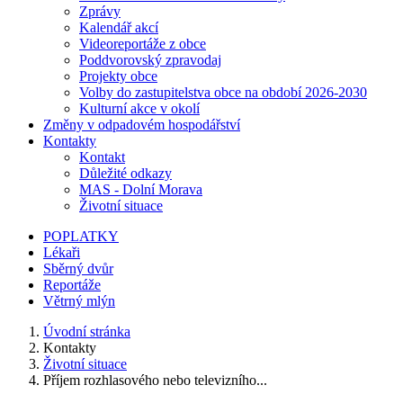
Zprávy
Kalendář akcí
Videoreportáže z obce
Poddvorovský zpravodaj
Projekty obce
Volby do zastupitelstva obce na období 2026-2030
Kulturní akce v okolí
Změny v odpadovém hospodářství
Kontakty
Kontakt
Důležité odkazy
MAS - Dolní Morava
Životní situace
POPLATKY
Lékaři
Sběrný dvůr
Reportáže
Větrný mlýn
Úvodní stránka
Kontakty
Životní situace
Příjem rozhlasového nebo televizního...