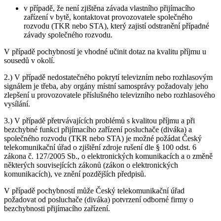
v případě, že není zjištěna závada vlastního přijímacího
zařízení v bytě, kontaktovat provozovatele společného
rozvodu (TKR nebo STA), který zajistí odstranění případné
závady společného rozvodu.
V případě pochybností je vhodné učinit dotaz na kvalitu příjmu u
sousedů v okolí.
2.) V případě nedostatečného pokrytí televizním nebo rozhlasovým
signálem je třeba, aby orgány místní samosprávy požadovaly jeho
zlepšení u provozovatele příslušného televizního nebo rozhlasového
vysílání.
3.) V případě přetrvávajících problémů s kvalitou příjmu a při
bezchybné funkci přijímacího zařízení posluchače (diváka) a
společného rozvodu (TKR nebo STA) je možné požádat Český
telekomunikační úřad o zjištění zdroje rušení dle § 100 odst. 6
zákona č. 127/2005 Sb., o elektronických komunikacích a o změně
některých souvisejících zákonů (zákon o elektronických
komunikacích), ve znění pozdějších předpisů.
V případě pochybností může Český telekomunikační úřad
požadovat od posluchače (diváka) potvrzení odborné firmy o
bezchybnosti přijímacího zařízení.