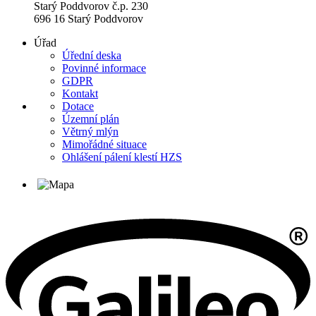
Starý Poddvorov č.p. 230
696 16 Starý Poddvorov
Úřad
Úřední deska
Povinné informace
GDPR
Kontakt
Dotace
Územní plán
Větrný mlýn
Mimořádné situace
Ohlášení pálení klestí HZS