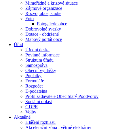
Mimořádné a krizové situace
Zájmové organizace
Rozvoj obce, studie
Foto
Fotogalerie obce
Dobrovolné svazky
Dotace - obdržené
Mapový portál obce
Úřad
Úřední deska
Povinné informace
Struktura úřadu
Samospráva
Obecní vyhlášky
Poplatky
Formuláře
Rozpočet
E-podatelna
Profil zadavatele Obec Starý Poddvorov
Sociální oblast
GDPR
Volby
Aktuálně
Hlášení rozhlasu
Akcelerační zóna - větrné elektrárny