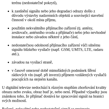
terénu (nedostatečné pokrytí),
k zastínění signálu nebo jeho degradaci odrazy došlo z
důvodu výstavby nadzemních objektů a související stavební
činností v okolí místa příjmu,
použitím nekvalitního přijímacího zařízení (tj. antény,
zesilovače, anténního svodu a přijímače) nebo jeho nevhodné
instalace nebo závadou některé z jeho částí,
nedostatečnou odolností přijímacího zařízení vůči silnému
signálu blízkého vysílače (např. GSM, UMTS, LTE, radaru
atd.),
závadou na vysílací straně,
v časově omezené době mimořádných podmínek šíření
rádiových vln (např. při inverzi) příjmem vzdálených vysílačů
pracujících na stejném kanálu.
U digitální televize nedochází k různým stupňům zhoršování kvality
obrazu nebo zvuku, obraz buď je, nebo není. Případné výpadky jsou
známkou toho, že přijímač dostává ke zpracování signál na hranici
svých možností.
Rušený, nekvalitní nebo nedostatečný signál se projevuje