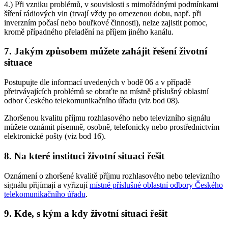
4.) Při vzniku problémů, v souvislosti s mimořádnými podmínkami
šíření rádiových vln (trvají vždy po omezenou dobu, např. při
inverzním počasí nebo bouřkové činnosti), nelze zajistit pomoc,
kromě případného přeladění na příjem jiného kanálu.
7. Jakým způsobem můžete zahájit řešení životní
situace
Postupujte dle informací uvedených v bodě 06 a v případě
přetrvávajících problémů se obraťte na místně příslušný oblastní
odbor Českého telekomunikačního úřadu (viz bod 08).
Zhoršenou kvalitu příjmu rozhlasového nebo televizního signálu
můžete oznámit písemně, osobně, telefonicky nebo prostřednictvím
elektronické pošty (viz bod 16).
8. Na které instituci životní situaci řešit
Oznámení o zhoršené kvalitě příjmu rozhlasového nebo televizního
signálu přijímají a vyřizují
místně příslušné oblastní odbory Českého
telekomunikačního úřadu
.
9. Kde, s kým a kdy životní situaci řešit