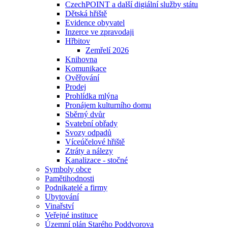
CzechPOINT a další digiální služby státu
Dětská hřiště
Evidence obyvatel
Inzerce ve zpravodaji
Hřbitov
Zemřelí 2026
Knihovna
Komunikace
Ověřování
Prodej
Prohlídka mlýna
Pronájem kulturního domu
Sběrný dvůr
Svatební obřady
Svozy odpadů
Víceúčelové hřiště
Ztráty a nálezy
Kanalizace - stočné
Symboly obce
Pamětihodnosti
Podnikatelé a firmy
Ubytování
Vinařství
Veřejné instituce
Územní plán Starého Poddvorova