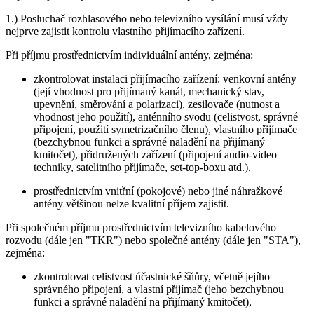
1.) Posluchač rozhlasového nebo televizního vysílání musí vždy
nejprve zajistit kontrolu vlastního přijímacího zařízení.
Při příjmu prostřednictvím individuální antény, zejména:
zkontrolovat instalaci přijímacího zařízení: venkovní antény
(její vhodnost pro přijímaný kanál, mechanický stav,
upevnění, směrování a polarizaci), zesilovače (nutnost a
vhodnost jeho použití), anténního svodu (celistvost, správné
připojení, použití symetrizačního členu), vlastního přijímače
(bezchybnou funkci a správné naladění na přijímaný
kmitočet), přidružených zařízení (připojení audio-video
techniky, satelitního přijímače, set-top-boxu atd.),
prostřednictvím vnitřní (pokojové) nebo jiné náhražkové
antény většinou nelze kvalitní příjem zajistit.
Při společném příjmu prostřednictvím televizního kabelového
rozvodu (dále jen "TKR") nebo společné antény (dále jen "STA"),
zejména:
zkontrolovat celistvost účastnické šňůry, včetně jejího
správného připojení, a vlastní přijímač (jeho bezchybnou
funkci a správné naladění na přijímaný kmitočet),