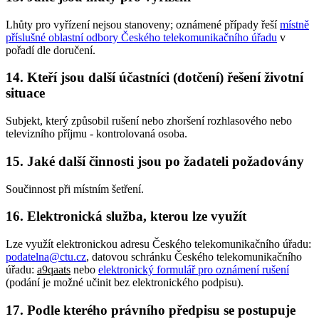
Lhůty pro vyřízení nejsou stanoveny; oznámené případy řeší
místně
příslušné oblastní odbory Českého telekomunikačního úřadu
v
pořadí dle doručení.
14. Kteří jsou další účastníci (dotčení) řešení životní
situace
Subjekt, který způsobil rušení nebo zhoršení rozhlasového nebo
televizního příjmu - kontrolovaná osoba.
15. Jaké další činnosti jsou po žadateli požadovány
Součinnost při místním šetření.
16. Elektronická služba, kterou lze využít
Lze využít elektronickou adresu Českého telekomunikačního úřadu:
podatelna@ctu.cz
, datovou schránku Českého telekomunikačního
úřadu:
a9qaats
nebo
elektronický formulář pro oznámení rušení
(podání je možné učinit bez elektronického podpisu).
17. Podle kterého právního předpisu se postupuje