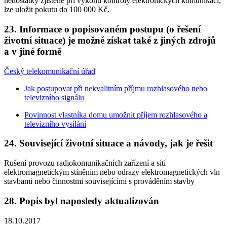
nedostatky zjištěné při výkonu kontroly elektronických komunikací,
lze uložit pokutu do 100 000 Kč.
23. Informace o popisovaném postupu (o řešení
životní situace) je možné získat také z jiných zdrojů
a v jiné formě
Český telekomunikační úřad
Jak postupovat při nekvalitním příjmu rozhlasového nebo
televizního signálu
Povinnost vlastníka domu umožnit příjem rozhlasového a
televizního vysílání
24. Související životní situace a návody, jak je řešit
Rušení provozu radiokomunikačních zařízení a sítí
elektromagnetickým stíněním nebo odrazy elektromagnetických vln
stavbami nebo činnostmi souvisejícími s prováděním stavby
28. Popis byl naposledy aktualizován
18.10.2017