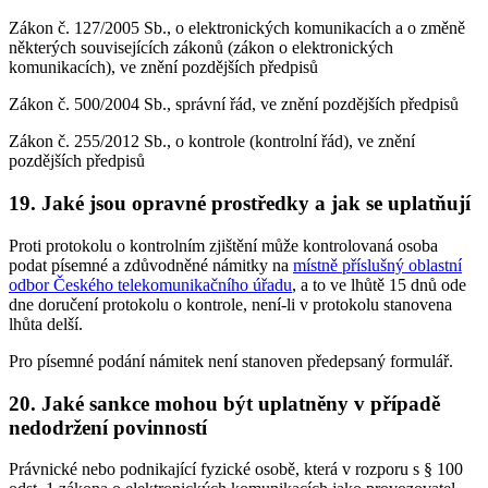
Zákon č. 127/2005 Sb., o elektronických komunikacích a o změně
některých souvisejících zákonů (zákon o elektronických
komunikacích), ve znění pozdějších předpisů
Zákon č. 500/2004 Sb., správní řád, ve znění pozdějších předpisů
Zákon č. 255/2012 Sb., o kontrole (kontrolní řád), ve znění
pozdějších předpisů
19. Jaké jsou opravné prostředky a jak se uplatňují
Proti protokolu o kontrolním zjištění může kontrolovaná osoba
podat písemné a zdůvodněné námitky na
místně příslušný oblastní
odbor Českého telekomunikačního úřadu
, a to ve lhůtě 15 dnů ode
dne doručení protokolu o kontrole, není-li v protokolu stanovena
lhůta delší.
Pro písemné podání námitek není stanoven předepsaný formulář.
20. Jaké sankce mohou být uplatněny v případě
nedodržení povinností
Právnické nebo podnikající fyzické osobě, která v rozporu s § 100