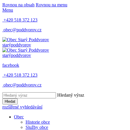
Rovnou na obsah
Rovnou na menu
Menu
+420 518 372 123
obec@poddvorov.cz
starý
poddvorov
starý
poddvorov
facebook
+420 518 372 123
obec@poddvorov.cz
Hledaný výraz
Hledat
rozšířené vyhledávání
Obec
Historie obce
Služby obce