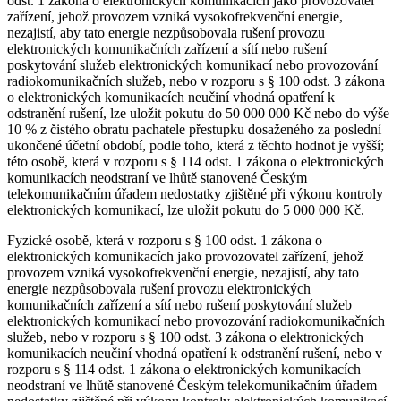
odst. 1 zákona o elektronických komunikacích jako provozovatel
zařízení, jehož provozem vzniká vysokofrekvenční energie,
nezajistí, aby tato energie nezpůsobovala rušení provozu
elektronických komunikačních zařízení a sítí nebo rušení
poskytování služeb elektronických komunikací nebo provozování
radiokomunikačních služeb, nebo v rozporu s § 100 odst. 3 zákona
o elektronických komunikacích neučiní vhodná opatření k
odstranění rušení, lze uložit pokutu do 50 000 000 Kč nebo do výše
10 % z čistého obratu pachatele přestupku dosaženého za poslední
ukončené účetní období, podle toho, která z těchto hodnot je vyšší;
této osobě, která v rozporu s § 114 odst. 1 zákona o elektronických
komunikacích neodstraní ve lhůtě stanovené Českým
telekomunikačním úřadem nedostatky zjištěné při výkonu kontroly
elektronických komunikací, lze uložit pokutu do 5 000 000 Kč.
Fyzické osobě, která v rozporu s § 100 odst. 1 zákona o
elektronických komunikacích jako provozovatel zařízení, jehož
provozem vzniká vysokofrekvenční energie, nezajistí, aby tato
energie nezpůsobovala rušení provozu elektronických
komunikačních zařízení a sítí nebo rušení poskytování služeb
elektronických komunikací nebo provozování radiokomunikačních
služeb, nebo v rozporu s § 100 odst. 3 zákona o elektronických
komunikacích neučiní vhodná opatření k odstranění rušení, nebo v
rozporu s § 114 odst. 1 zákona o elektronických komunikacích
neodstraní ve lhůtě stanovené Českým telekomunikačním úřadem