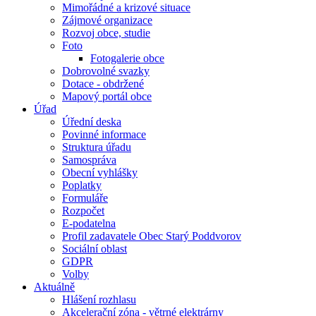
Mimořádné a krizové situace
Zájmové organizace
Rozvoj obce, studie
Foto
Fotogalerie obce
Dobrovolné svazky
Dotace - obdržené
Mapový portál obce
Úřad
Úřední deska
Povinné informace
Struktura úřadu
Samospráva
Obecní vyhlášky
Poplatky
Formuláře
Rozpočet
E-podatelna
Profil zadavatele Obec Starý Poddvorov
Sociální oblast
GDPR
Volby
Aktuálně
Hlášení rozhlasu
Akcelerační zóna - větrné elektrárny