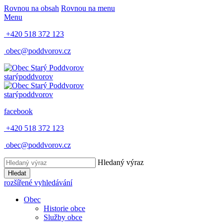
Rovnou na obsah
Rovnou na menu
Menu
+420 518 372 123
obec@poddvorov.cz
starý
poddvorov
starý
poddvorov
facebook
+420 518 372 123
obec@poddvorov.cz
Hledaný výraz
Hledat
rozšířené vyhledávání
Obec
Historie obce
Služby obce