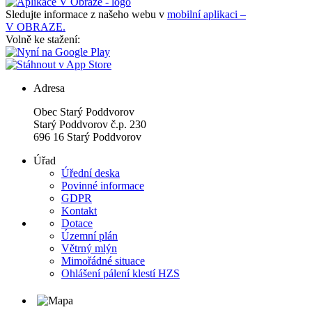
Sledujte informace z našeho webu v
mobilní aplikaci –
V OBRAZE.
Volně ke stažení:
Adresa
Obec Starý Poddvorov
Starý Poddvorov č.p. 230
696 16 Starý Poddvorov
Úřad
Úřední deska
Povinné informace
GDPR
Kontakt
Dotace
Územní plán
Větrný mlýn
Mimořádné situace
Ohlášení pálení klestí HZS