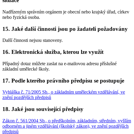
situace
Nadřízeným správním orgánem je obecní nebo krajský úřad, církev
nebo fyzická osoba.
15. Jaké další činnosti jsou po žadateli požadovány
Další činnosti nejsou stanoveny.
16. Elektronická služba, kterou lze využít
Případný dotaz můžete zaslat na e-mailovou adresu příslušné
základní umělecké školy.
17. Podle kterého právního předpisu se postupuje
Vyhláška č. 71/2005 Sb., o základním uměleckém vzdělávání, ve
znění pozdějších předpisů
18. Jaké jsou související předpisy
Zákon č. 561/2004 Sb., o předškolním, základním, středním, vyšším
odborném a jiném vzdělávání (školský zákon), ve znění pozdějších
předpisů