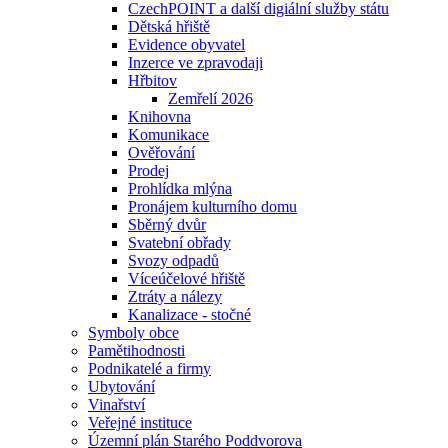
CzechPOINT a další digiální služby státu
Dětská hřiště
Evidence obyvatel
Inzerce ve zpravodaji
Hřbitov
Zemřelí 2026
Knihovna
Komunikace
Ověřování
Prodej
Prohlídka mlýna
Pronájem kulturního domu
Sběrný dvůr
Svatební obřady
Svozy odpadů
Víceúčelové hřiště
Ztráty a nálezy
Kanalizace - stočné
Symboly obce
Pamětihodnosti
Podnikatelé a firmy
Ubytování
Vinařství
Veřejné instituce
Územní plán Starého Poddvorova