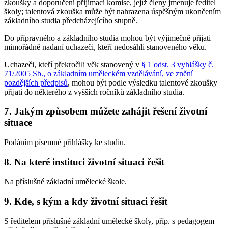
zkoušky a doporučení přijímací komise, jejíž členy jmenuje ředitel
školy; talentová zkouška může být nahrazena úspěšným ukončením
základního studia předcházejícího stupně.
Do přípravného a základního studia mohou být výjimečně přijati
mimořádně nadaní uchazeči, kteří nedosáhli stanoveného věku.
Uchazeči, kteří překročili věk stanovený v
§ 1 odst. 3 vyhlášky č.
71/2005 Sb., o základním uměleckém vzdělávání, ve znění
pozdějších předpisů
, mohou být podle výsledku talentové zkoušky
přijati do některého z vyšších ročníků základního studia.
7. Jakým způsobem můžete zahájit řešení životní
situace
Podáním písemné přihlášky ke studiu.
8. Na které instituci životní situaci řešit
Na příslušné základní umělecké škole.
9. Kde, s kým a kdy životní situaci řešit
S ředitelem příslušné základní umělecké školy, příp. s pedagogem