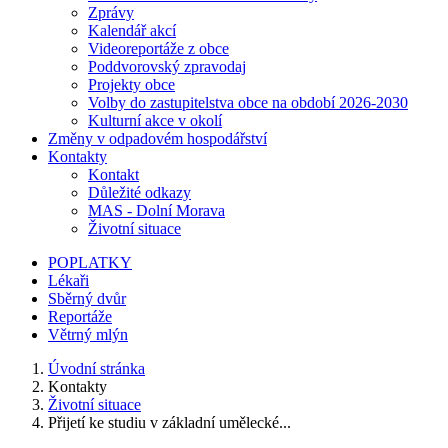
Zprávy
Kalendář akcí
Videoreportáže z obce
Poddvorovský zpravodaj
Projekty obce
Volby do zastupitelstva obce na období 2026-2030
Kulturní akce v okolí
Změny v odpadovém hospodářství
Kontakty
Kontakt
Důležité odkazy
MAS - Dolní Morava
Životní situace
POPLATKY
Lékaři
Sběrný dvůr
Reportáže
Větrný mlýn
Úvodní stránka
Kontakty
Životní situace
Přijetí ke studiu v základní umělecké...