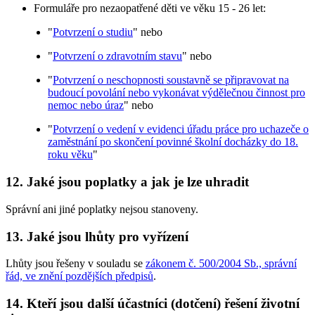
Formuláře pro nezaopatřené děti ve věku 15 - 26 let:
"
Potvrzení o studiu
" nebo
"
Potvrzení o zdravotním stavu
" nebo
"
Potvrzení o neschopnosti soustavně se připravovat na
budoucí povolání nebo vykonávat výdělečnou činnost pro
nemoc nebo úraz
" nebo
"
Potvrzení o vedení v evidenci úřadu práce pro uchazeče o
zaměstnání po skončení povinné školní docházky do 18.
roku věku
"
12. Jaké jsou poplatky a jak je lze uhradit
Správní ani jiné poplatky nejsou stanoveny.
13. Jaké jsou lhůty pro vyřízení
Lhůty jsou řešeny v souladu se
zákonem č. 500/2004 Sb., správní
řád, ve znění pozdějších předpisů
.
14. Kteří jsou další účastníci (dotčení) řešení životní