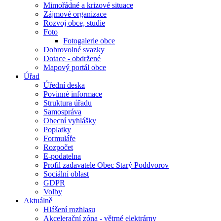
Mimořádné a krizové situace
Zájmové organizace
Rozvoj obce, studie
Foto
Fotogalerie obce
Dobrovolné svazky
Dotace - obdržené
Mapový portál obce
Úřad
Úřední deska
Povinné informace
Struktura úřadu
Samospráva
Obecní vyhlášky
Poplatky
Formuláře
Rozpočet
E-podatelna
Profil zadavatele Obec Starý Poddvorov
Sociální oblast
GDPR
Volby
Aktuálně
Hlášení rozhlasu
Akcelerační zóna - větrné elektrárny