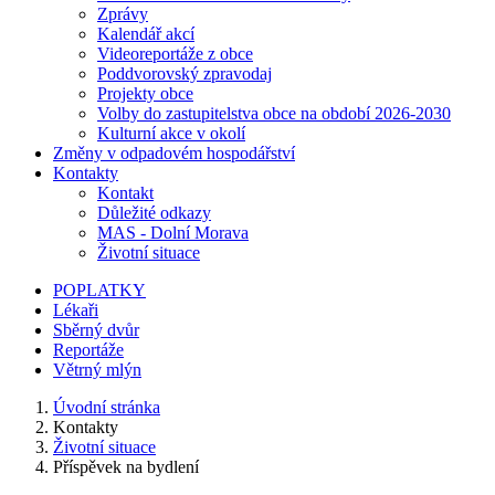
Zprávy
Kalendář akcí
Videoreportáže z obce
Poddvorovský zpravodaj
Projekty obce
Volby do zastupitelstva obce na období 2026-2030
Kulturní akce v okolí
Změny v odpadovém hospodářství
Kontakty
Kontakt
Důležité odkazy
MAS - Dolní Morava
Životní situace
POPLATKY
Lékaři
Sběrný dvůr
Reportáže
Větrný mlýn
Úvodní stránka
Kontakty
Životní situace
Příspěvek na bydlení