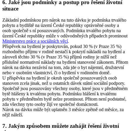
6. Jaké jsou podmínky a postup pro řešení životní
situace
Základní podmínkou pro nárok na tuto dávku je podmínka trvalého
pobytu a bydliště na území České republiky oprávněné osoby a
osob společně s ní posuzovaných. Podmínku trvalého pobytu na
území České republiky může v odůvodněných případech prominout
Ministerstvo práce a sociálních věcí
.
Příspěvek na bydlení je poskytován, pokud 30 % (v Praze 35 %)
rozhodného příjmu v rodině nestačí k pokrytí nákladů na bydlení a
zároveň těchto 30 % (v Praze 35 %) příjmů rodiny je nižší než
příslušné normativní náklady na bydlení stanovené zákonem. Přitom
nárok na dávku nezávisí na tom, zda jde o byt nájemní, družstevní
nebo v osobním vlastnictví, či o bydlení v rodinném domě.
U příspěvku na bydlení je okruh společně posuzovaných osob
stanoven zcela jinak, než u ostatních dávek státní sociální podpory.
Společně jsou posuzovány všechny osoby, které jsou v předmětném
bytě hlášeny k trvalému pobytu. Podmínku hlášení k trvalému
pobytu v předmětném bytě nelze prominout. Přitom není podstatné,
zda všechny tyto osoby žijí ve společné domácnosti.
Nárok na dávku může být uplatněn 3 měsíce zpětně od měsíce, za
nějž náleží.
7. Jakým způsobem můžete zahájit řešení životní