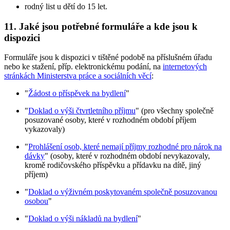
rodný list u dětí do 15 let.
11. Jaké jsou potřebné formuláře a kde jsou k
dispozici
Formuláře jsou k dispozici v tištěné podobě na příslušném úřadu
nebo ke stažení, příp. elektronickému podání, na
internetových
stránkách Ministerstva práce a sociálních věcí
:
"
Žádost o příspěvek na bydlení
"
"
Doklad o výši čtvrtletního příjmu
" (pro všechny společně
posuzované osoby, které v rozhodném období příjem
vykazovaly)
"
Prohlášení osob, které nemají příjmy rozhodné pro nárok na
dávky
" (osoby, které v rozhodném období nevykazovaly,
kromě rodičovského příspěvku a přídavku na dítě, jiný
příjem)
"
Doklad o výživném poskytovaném společně posuzovanou
osobou
"
"
Doklad o výši nákladů na bydlení
"