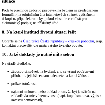
situace
Podejte písemnou žádost o příspěvek na bydlení na předepsaném
formuláři (na originálním či z internetových stránek vytištěném
tiskopisu, příp. elektronicky, pokud vlastníte certifikát pro
elektronický podpis) na příslušný úřad.
8. Na které instituci životní situaci řešit
Obraťte se na
Úřad práce České republiky - krajskou pobočku
, resp.
kontaktní pracoviště, dle místa vašeho trvalého pobytu.
10. Jaké doklady je nutné mít s sebou
Na úřadě předložte:
žádost o příspěvek na bydlení, a to se všemi potřebnými
přílohami, jejichž seznam naleznete na konci žádosti,
průkaz totožnosti,
nájemní smlouvu, nebo doklad o tom, že byt je užíván na
základě vlastnictví nemovitosti (např. kupní smlouva, výpis z
katastru nemovitostí),