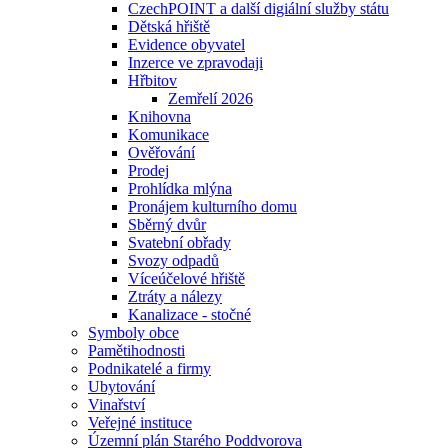
CzechPOINT a další digiální služby státu
Dětská hřiště
Evidence obyvatel
Inzerce ve zpravodaji
Hřbitov
Zemřelí 2026
Knihovna
Komunikace
Ověřování
Prodej
Prohlídka mlýna
Pronájem kulturního domu
Sběrný dvůr
Svatební obřady
Svozy odpadů
Víceúčelové hřiště
Ztráty a nálezy
Kanalizace - stočné
Symboly obce
Pamětihodnosti
Podnikatelé a firmy
Ubytování
Vinařství
Veřejné instituce
Územní plán Starého Poddvorova