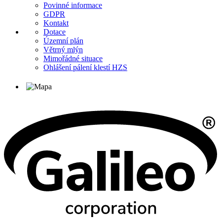
Povinné informace
GDPR
Kontakt
Dotace
Územní plán
Větrný mlýn
Mimořádné situace
Ohlášení pálení klestí HZS