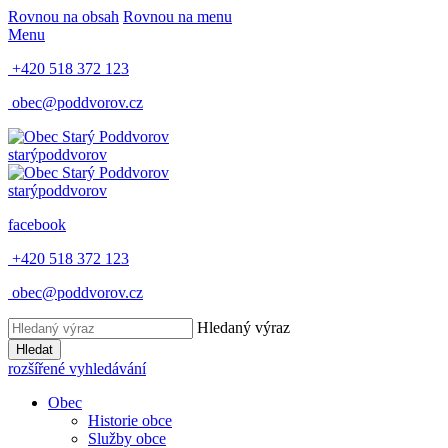
Rovnou na obsah
Rovnou na menu
Menu
+420 518 372 123
obec@poddvorov.cz
starý
poddvorov
starý
poddvorov
facebook
+420 518 372 123
obec@poddvorov.cz
Hledaný výraz
Hledat
rozšířené vyhledávání
Obec
Historie obce
Služby obce