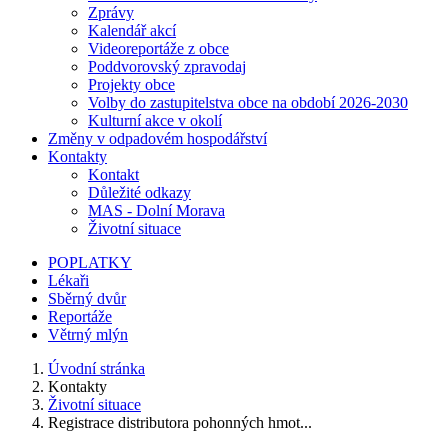
Zprávy
Kalendář akcí
Videoreportáže z obce
Poddvorovský zpravodaj
Projekty obce
Volby do zastupitelstva obce na období 2026-2030
Kulturní akce v okolí
Změny v odpadovém hospodářství
Kontakty
Kontakt
Důležité odkazy
MAS - Dolní Morava
Životní situace
POPLATKY
Lékaři
Sběrný dvůr
Reportáže
Větrný mlýn
Úvodní stránka
Kontakty
Životní situace
Registrace distributora pohonných hmot...