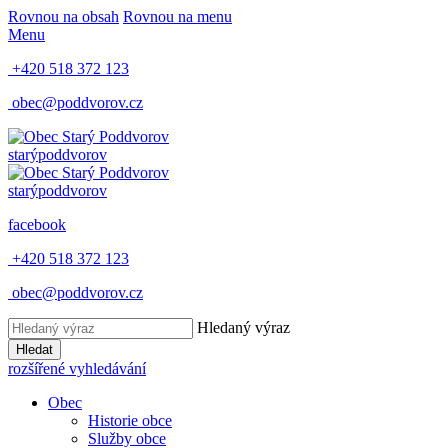
Rovnou na obsah
Rovnou na menu
Menu
+420 518 372 123
obec@poddvorov.cz
starý
poddvorov
starý
poddvorov
facebook
+420 518 372 123
obec@poddvorov.cz
Hledaný výraz
Hledat
rozšířené vyhledávání
Obec
Historie obce
Služby obce