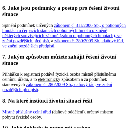
6. Jaké jsou podmínky a postup pro řešení životní
situace
Splnění podmínek určených
zákonem č. 311/2006 Sb., o pohonných
hmotách a čerpacích stanicích pohonných hmot a o změně
některých souvisejících zákonů (zákon o pohonných hmotách), ve
znění pozdějších předpisů
, a
zákonem č. 280/2009 Sb., daňový řád,
ve znění pozdějších předpisů
.
7. Jakým způsobem můžete zahájit řešení životní
situace
Přihlášku k registraci podává fyzická osoba místně příslušnému
celnímu úřadu, a to
elektronicky
způsobem a za podmínek
stanovených
zákonem č. 280/2009 Sb., daňový řád, ve znění
pozdějších předpisů
.
8. Na které instituci životní situaci řešit
Místně příslušný celní úřad
(daňové oddělení), určený místem
pobytu fyzické osoby.
10. Jaké doklady je nutné mít s sebou