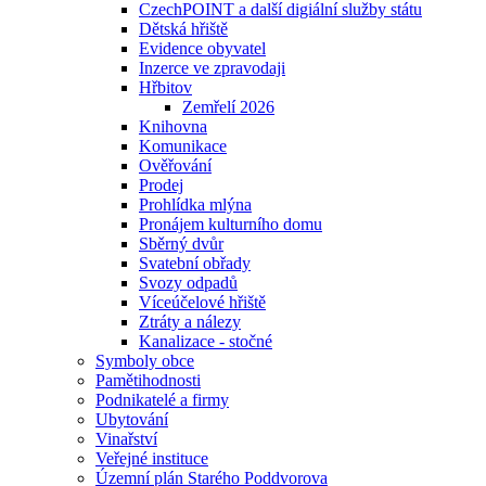
CzechPOINT a další digiální služby státu
Dětská hřiště
Evidence obyvatel
Inzerce ve zpravodaji
Hřbitov
Zemřelí 2026
Knihovna
Komunikace
Ověřování
Prodej
Prohlídka mlýna
Pronájem kulturního domu
Sběrný dvůr
Svatební obřady
Svozy odpadů
Víceúčelové hřiště
Ztráty a nálezy
Kanalizace - stočné
Symboly obce
Pamětihodnosti
Podnikatelé a firmy
Ubytování
Vinařství
Veřejné instituce
Územní plán Starého Poddvorova