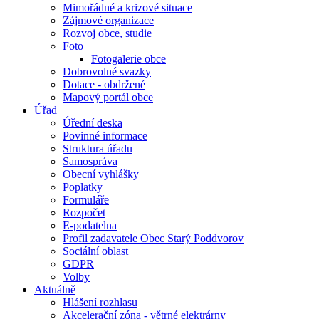
Mimořádné a krizové situace
Zájmové organizace
Rozvoj obce, studie
Foto
Fotogalerie obce
Dobrovolné svazky
Dotace - obdržené
Mapový portál obce
Úřad
Úřední deska
Povinné informace
Struktura úřadu
Samospráva
Obecní vyhlášky
Poplatky
Formuláře
Rozpočet
E-podatelna
Profil zadavatele Obec Starý Poddvorov
Sociální oblast
GDPR
Volby
Aktuálně
Hlášení rozhlasu
Akcelerační zóna - větrné elektrárny