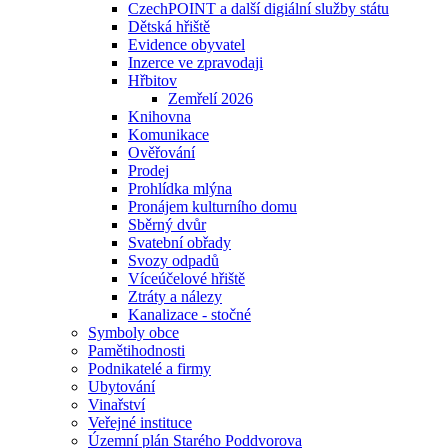
CzechPOINT a další digiální služby státu
Dětská hřiště
Evidence obyvatel
Inzerce ve zpravodaji
Hřbitov
Zemřelí 2026
Knihovna
Komunikace
Ověřování
Prodej
Prohlídka mlýna
Pronájem kulturního domu
Sběrný dvůr
Svatební obřady
Svozy odpadů
Víceúčelové hřiště
Ztráty a nálezy
Kanalizace - stočné
Symboly obce
Pamětihodnosti
Podnikatelé a firmy
Ubytování
Vinařství
Veřejné instituce
Územní plán Starého Poddvorova