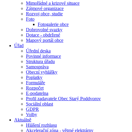
Mimořádné a krizové situace
Zájmové organizace
Rozvoj obce, studie
Foto
Fotogalerie obce
Dobrovolné svazky
Dotace - obdržené
Mapový portál obce
Úřad
Úřední deska
Povinné informace
Struktura úřadu
Samospráva
Obecní vyhlášky
Poplatky
Formuláře
Rozpočet
E-podatelna
Profil zadavatele Obec Starý Poddvorov
Sociální oblast
GDPR
Volby
Aktuálně
Hlášení rozhlasu
Akcelerační zóna - větrné elektrárny