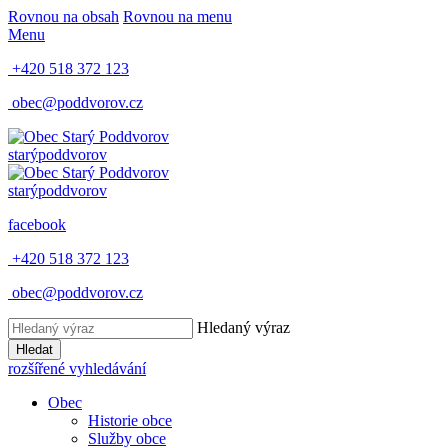
Rovnou na obsah
Rovnou na menu
Menu
+420 518 372 123
obec@poddvorov.cz
starý
poddvorov
starý
poddvorov
facebook
+420 518 372 123
obec@poddvorov.cz
Hledaný výraz
Hledat
rozšířené vyhledávání
Obec
Historie obce
Služby obce