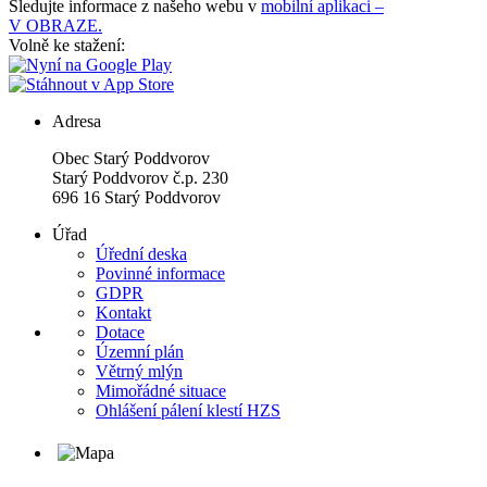
Sledujte informace z našeho webu v
mobilní aplikaci –
V OBRAZE.
Volně ke stažení:
Adresa
Obec Starý Poddvorov
Starý Poddvorov č.p. 230
696 16 Starý Poddvorov
Úřad
Úřední deska
Povinné informace
GDPR
Kontakt
Dotace
Územní plán
Větrný mlýn
Mimořádné situace
Ohlášení pálení klestí HZS