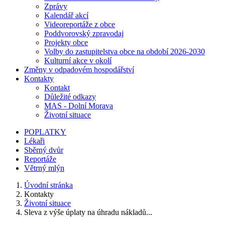
Zprávy
Kalendář akcí
Videoreportáže z obce
Poddvorovský zpravodaj
Projekty obce
Volby do zastupitelstva obce na období 2026-2030
Kulturní akce v okolí
Změny v odpadovém hospodářství
Kontakty
Kontakt
Důležité odkazy
MAS - Dolní Morava
Životní situace
POPLATKY
Lékaři
Sběrný dvůr
Reportáže
Větrný mlýn
Úvodní stránka
Kontakty
Životní situace
Sleva z výše úplaty na úhradu nákladů...