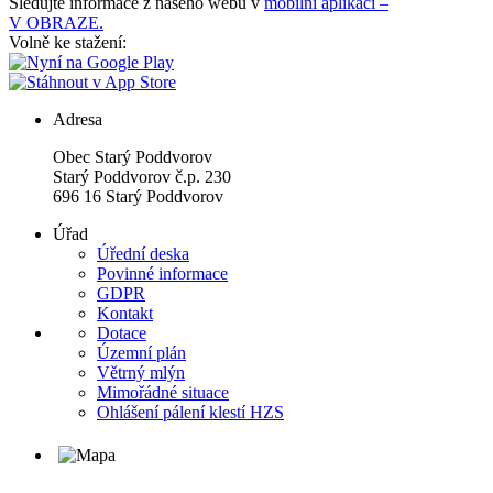
Sledujte informace z našeho webu v
mobilní aplikaci –
V OBRAZE.
Volně ke stažení:
Adresa
Obec Starý Poddvorov
Starý Poddvorov č.p. 230
696 16 Starý Poddvorov
Úřad
Úřední deska
Povinné informace
GDPR
Kontakt
Dotace
Územní plán
Větrný mlýn
Mimořádné situace
Ohlášení pálení klestí HZS