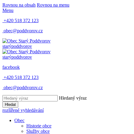
Rovnou na obsah
Rovnou na menu
Menu
+420 518 372 123
obec@poddvorov.cz
starý
poddvorov
starý
poddvorov
facebook
+420 518 372 123
obec@poddvorov.cz
Hledaný výraz
Hledat
rozšířené vyhledávání
Obec
Historie obce
Služby obce