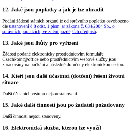
12. Jaké jsou poplatky a jak je lze uhradit
Podání žádostí státních orgánů je od správního poplatku osvobozeno
dle
ustanovení § 8 odst. 1 písm. a) zákona č. 634/2004 Sb., o
správních poplatcích, ve znění pozdějších předpisů
.
13. Jaké jsou lhůty pro vyřízení
Žádosti podané elektronicky prostřednictvím formuláře
CzechPoint@office nebo prostřednictvím webové služby jsou
zpracovány na počkání a následně doručeny elektronickou cestou.
14. Kteří jsou další účastníci (dotčení) řešení životní
situace
Další účastníci postupu nejsou stanoveni.
15. Jaké další činnosti jsou po žadateli požadovány
Další činnosti nejsou stanoveny.
16. Elektronická služba, kterou lze využít