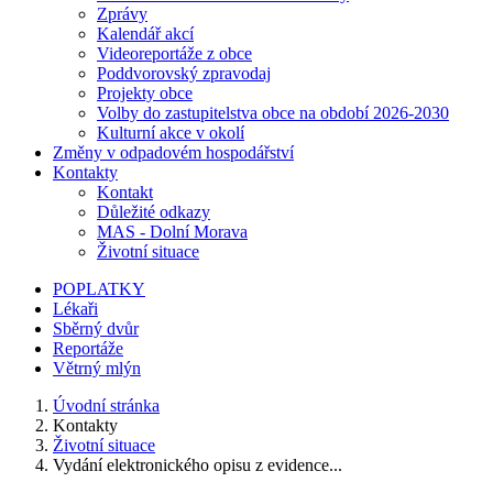
Zprávy
Kalendář akcí
Videoreportáže z obce
Poddvorovský zpravodaj
Projekty obce
Volby do zastupitelstva obce na období 2026-2030
Kulturní akce v okolí
Změny v odpadovém hospodářství
Kontakty
Kontakt
Důležité odkazy
MAS - Dolní Morava
Životní situace
POPLATKY
Lékaři
Sběrný dvůr
Reportáže
Větrný mlýn
Úvodní stránka
Kontakty
Životní situace
Vydání elektronického opisu z evidence...