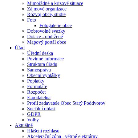
Mimořádné a krizové situace
Zájmové organizace
Rozvoj obce, studie
Foto
Fotogalerie obce
Dobrovolné svazky
Dotace - obdržené
Mapový portál obce
Úřad
Úřední deska
Povinné informace
Struktura úřadu
Samospráva
Obecní vyhlášky
Poplatky
Formuláře
Rozpočet
E-podatelna
Profil zadavatele Obec Starý Poddvorov
Sociální oblast
GDPR
Volby
Aktuálně
Hlášení rozhlasu
Akcelerační zóna - větrné elektrárny