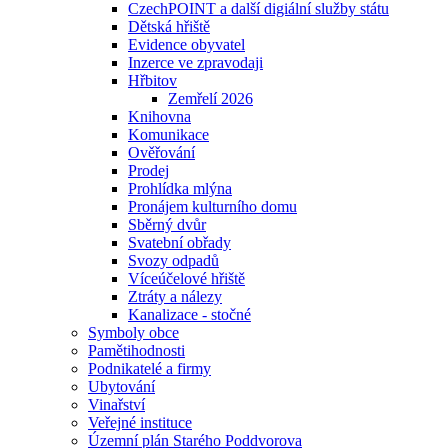
CzechPOINT a další digiální služby státu
Dětská hřiště
Evidence obyvatel
Inzerce ve zpravodaji
Hřbitov
Zemřelí 2026
Knihovna
Komunikace
Ověřování
Prodej
Prohlídka mlýna
Pronájem kulturního domu
Sběrný dvůr
Svatební obřady
Svozy odpadů
Víceúčelové hřiště
Ztráty a nálezy
Kanalizace - stočné
Symboly obce
Pamětihodnosti
Podnikatelé a firmy
Ubytování
Vinařství
Veřejné instituce
Územní plán Starého Poddvorova