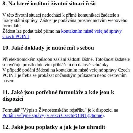
8. Na které instituci životní situaci řešit
V této životní situaci nedochází k přímé komunikaci žadatele s
úřady státní správy. Žádost je podávána prostřednictvím webového
formuláře.
Žádost lze podat také přímo na
kontaktním místě veřejné správy
Czech POINT
.
10. Jaké doklady je nutné mít s sebou
Při elektronickém způsobu zaslání žádosti žádné. Totožnost žadatele
se ověřuje prostřednictvím přihlášení do datové schránky.
V případě podání žádosti na kontaktním místě veřejné správy Czech
POINT je třeba se prokázat občanským průkazem nebo cestovním
pasem.
11. Jaké jsou potřebné formuláře a kde jsou k
dispozici
Formulář "Výpis z Živnostenského rejstříku" je k dispozici na
Portálu veřejné správy (v sekci CzechPOINT@home)
.
12. Jaké jsou poplatky a jak je lze uhradit