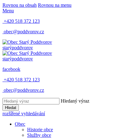
Rovnou na obsah
Rovnou na menu
Menu
+420 518 372 123
obec@poddvorov.cz
starý
poddvorov
starý
poddvorov
facebook
+420 518 372 123
obec@poddvorov.cz
Hledaný výraz
Hledat
rozšířené vyhledávání
Obec
Historie obce
Služby obce