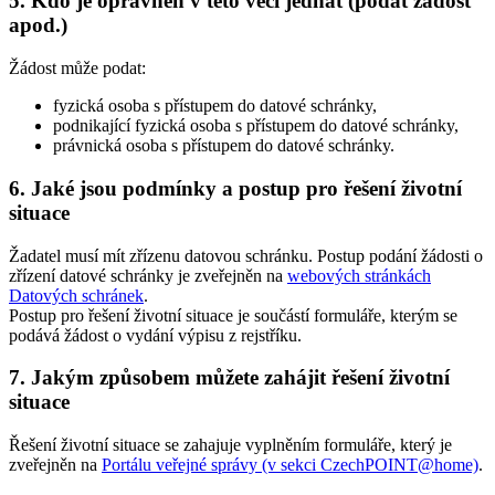
5. Kdo je oprávněn v této věci jednat (podat žádost
apod.)
Žádost může podat:
fyzická osoba s přístupem do datové schránky,
podnikající fyzická osoba s přístupem do datové schránky,
právnická osoba s přístupem do datové schránky.
6. Jaké jsou podmínky a postup pro řešení životní
situace
Žadatel musí mít zřízenu datovou schránku. Postup podání žádosti o
zřízení datové schránky je zveřejněn na
webových stránkách
Datových schránek
.
Postup pro řešení životní situace je součástí formuláře, kterým se
podává žádost o vydání výpisu z rejstříku.
7. Jakým způsobem můžete zahájit řešení životní
situace
Řešení životní situace se zahajuje vyplněním formuláře, který je
zveřejněn na
Portálu veřejné správy (v sekci CzechPOINT@home)
.