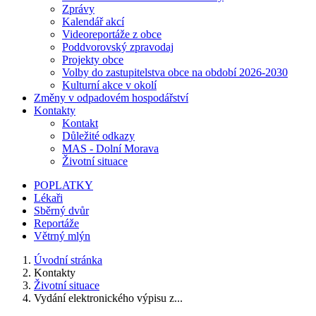
Zprávy
Kalendář akcí
Videoreportáže z obce
Poddvorovský zpravodaj
Projekty obce
Volby do zastupitelstva obce na období 2026-2030
Kulturní akce v okolí
Změny v odpadovém hospodářství
Kontakty
Kontakt
Důležité odkazy
MAS - Dolní Morava
Životní situace
POPLATKY
Lékaři
Sběrný dvůr
Reportáže
Větrný mlýn
Úvodní stránka
Kontakty
Životní situace
Vydání elektronického výpisu z...