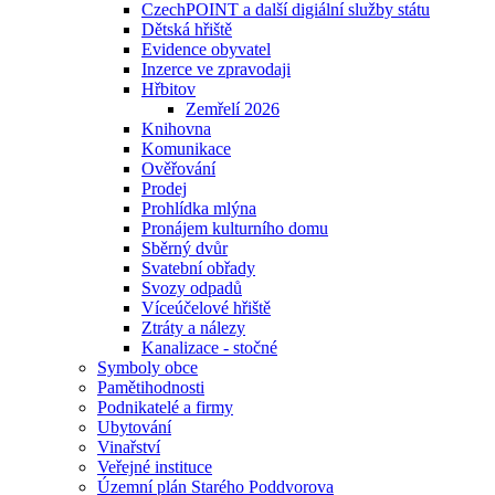
CzechPOINT a další digiální služby státu
Dětská hřiště
Evidence obyvatel
Inzerce ve zpravodaji
Hřbitov
Zemřelí 2026
Knihovna
Komunikace
Ověřování
Prodej
Prohlídka mlýna
Pronájem kulturního domu
Sběrný dvůr
Svatební obřady
Svozy odpadů
Víceúčelové hřiště
Ztráty a nálezy
Kanalizace - stočné
Symboly obce
Pamětihodnosti
Podnikatelé a firmy
Ubytování
Vinařství
Veřejné instituce
Územní plán Starého Poddvorova