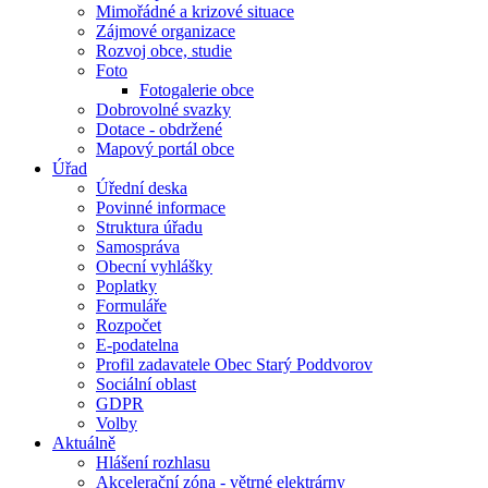
Mimořádné a krizové situace
Zájmové organizace
Rozvoj obce, studie
Foto
Fotogalerie obce
Dobrovolné svazky
Dotace - obdržené
Mapový portál obce
Úřad
Úřední deska
Povinné informace
Struktura úřadu
Samospráva
Obecní vyhlášky
Poplatky
Formuláře
Rozpočet
E-podatelna
Profil zadavatele Obec Starý Poddvorov
Sociální oblast
GDPR
Volby
Aktuálně
Hlášení rozhlasu
Akcelerační zóna - větrné elektrárny