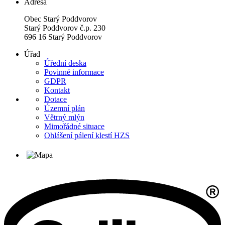
Adresa
Obec Starý Poddvorov
Starý Poddvorov č.p. 230
696 16 Starý Poddvorov
Úřad
Úřední deska
Povinné informace
GDPR
Kontakt
Dotace
Územní plán
Větrný mlýn
Mimořádné situace
Ohlášení pálení klestí HZS