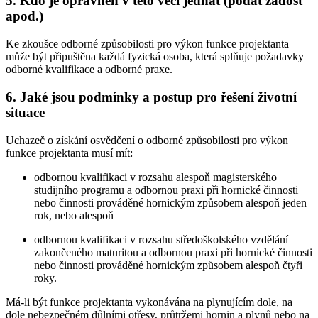
5. Kdo je oprávněn v této věci jednat (podat žádost
apod.)
Ke zkoušce odborné způsobilosti pro výkon funkce projektanta
může být připuštěna každá fyzická osoba, která splňuje požadavky
odborné kvalifikace a odborné praxe.
6. Jaké jsou podmínky a postup pro řešení životní
situace
Uchazeč o získání osvědčení o odborné způsobilosti pro výkon
funkce projektanta musí mít:
odbornou kvalifikaci v rozsahu alespoň magisterského
studijního programu a odbornou praxi při hornické činnosti
nebo činnosti prováděné hornickým způsobem alespoň jeden
rok, nebo alespoň
odbornou kvalifikaci v rozsahu středoškolského vzdělání
zakončeného maturitou a odbornou praxi při hornické činnosti
nebo činnosti prováděné hornickým způsobem alespoň čtyři
roky.
Má-li být funkce projektanta vykonávána na plynujícím dole, na
dole nebezpečném důlními otřesy, průtržemi hornin a plynů nebo na