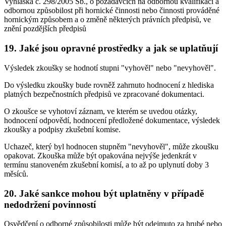
Vyhláška č. 298/2005 Sb., o požadavcích na odbornou kvalifikaci a
odbornou způsobilost při hornické činnosti nebo činnosti prováděné
hornickým způsobem a o změně některých právních předpisů, ve
znění pozdějších předpisů
19. Jaké jsou opravné prostředky a jak se uplatňují
Výsledek zkoušky se hodnotí stupni "vyhověl" nebo "nevyhověl".
Do výsledku zkoušky bude rovněž zahrnuto hodnocení z hlediska
platných bezpečnostních předpisů ve zpracované dokumentaci.
O zkoušce se vyhotoví záznam, ve kterém se uvedou otázky,
hodnocení odpovědí, hodnocení předložené dokumentace, výsledek
zkoušky a podpisy zkušební komise.
Uchazeč, který byl hodnocen stupněm "nevyhověl", může zkoušku
opakovat. Zkouška může být opakována nejvýše jedenkrát v
termínu stanoveném zkušební komisí, a to až po uplynutí doby 3
měsíců.
20. Jaké sankce mohou být uplatněny v případě
nedodržení povinností
Osvědčení o odborné způsobilosti může být odejmuto za hrubé nebo