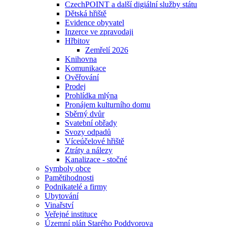
CzechPOINT a další digiální služby státu
Dětská hřiště
Evidence obyvatel
Inzerce ve zpravodaji
Hřbitov
Zemřelí 2026
Knihovna
Komunikace
Ověřování
Prodej
Prohlídka mlýna
Pronájem kulturního domu
Sběrný dvůr
Svatební obřady
Svozy odpadů
Víceúčelové hřiště
Ztráty a nálezy
Kanalizace - stočné
Symboly obce
Pamětihodnosti
Podnikatelé a firmy
Ubytování
Vinařství
Veřejné instituce
Územní plán Starého Poddvorova