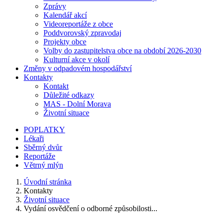
Zprávy
Kalendář akcí
Videoreportáže z obce
Poddvorovský zpravodaj
Projekty obce
Volby do zastupitelstva obce na období 2026-2030
Kulturní akce v okolí
Změny v odpadovém hospodářství
Kontakty
Kontakt
Důležité odkazy
MAS - Dolní Morava
Životní situace
POPLATKY
Lékaři
Sběrný dvůr
Reportáže
Větrný mlýn
Úvodní stránka
Kontakty
Životní situace
Vydání osvědčení o odborné způsobilosti...