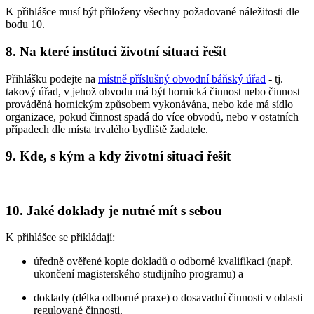
K přihlášce musí být přiloženy všechny požadované náležitosti dle
bodu 10.
8. Na které instituci životní situaci řešit
Přihlášku podejte na
místně příslušný obvodní báňský úřad
- tj.
takový úřad, v jehož obvodu má být hornická činnost nebo činnost
prováděná hornickým způsobem vykonávána, nebo kde má sídlo
organizace, pokud činnost spadá do více obvodů, nebo v ostatních
případech dle místa trvalého bydliště žadatele.
9. Kde, s kým a kdy životní situaci řešit
10. Jaké doklady je nutné mít s sebou
K přihlášce se přikládají:
úředně ověřené kopie dokladů o odborné kvalifikaci (např.
ukončení magisterského studijního programu) a
doklady (délka odborné praxe) o dosavadní činnosti v oblasti
regulované činnosti.