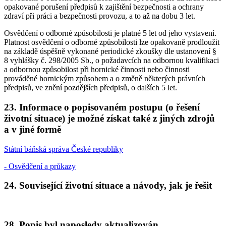
opakované porušení předpisů k zajištění bezpečnosti a ochrany
zdraví při práci a bezpečnosti provozu, a to až na dobu 3 let.
Osvědčení o odborné způsobilosti je platné 5 let od jeho vystavení.
Platnost osvědčení o odborné způsobilosti lze opakovaně prodloužit
na základě úspěšně vykonané periodické zkoušky dle ustanovení §
8 vyhlášky č. 298/2005 Sb., o požadavcích na odbornou kvalifikaci
a odbornou způsobilost při hornické činnosti nebo činnosti
prováděné hornickým způsobem a o změně některých právních
předpisů, ve znění pozdějších předpisů, o dalších 5 let.
23. Informace o popisovaném postupu (o řešení
životní situace) je možné získat také z jiných zdrojů
a v jiné formě
Státní báňská správa České republiky
- Osvědčení a průkazy
24. Související životní situace a návody, jak je řešit
28. Popis byl naposledy aktualizován