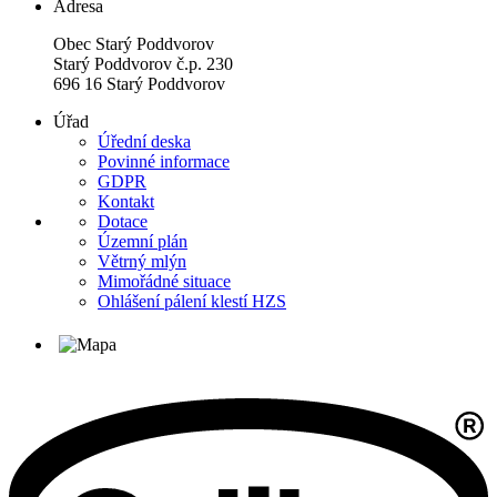
Adresa
Obec Starý Poddvorov
Starý Poddvorov č.p. 230
696 16 Starý Poddvorov
Úřad
Úřední deska
Povinné informace
GDPR
Kontakt
Dotace
Územní plán
Větrný mlýn
Mimořádné situace
Ohlášení pálení klestí HZS