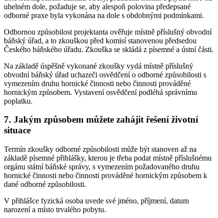
uhelném dole, požaduje se, aby alespoň polovina předepsané
odborné praxe byla vykonána na dole s obdobnými podmínkami.
Odbornou způsobilost projektanta ověřuje místně příslušný obvodní
báňský úřad, a to zkouškou před komisí stanovenou předsedou
Českého báňského úřadu. Zkouška se skládá z písemné a ústní části.
Na základě úspěšně vykonané zkoušky vydá místně příslušný
obvodní báňský úřad uchazeči osvědčení o odborné způsobilosti s
vymezením druhu hornické činnosti nebo činnosti prováděné
hornickým způsobem. Vystavení osvědčení podléhá správnímu
poplatku.
7. Jakým způsobem můžete zahájit řešení životní
situace
Termín zkoušky odborné způsobilosti může být stanoven až na
základě písemné přihlášky, kterou je třeba podat místně příslušnému
orgánu státní báňské správy, s vymezením požadovaného druhu
hornické činnosti nebo činnosti prováděné hornickým způsobem k
dané odborné způsobilosti.
V přihlášce fyzická osoba uvede své jméno, příjmení, datum
narození a místo trvalého pobytu.