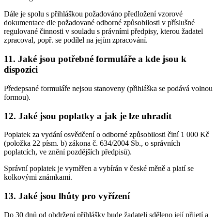
Dále je spolu s přihláškou požadováno předložení vzorové
dokumentace dle požadované odborné způsobilosti v příslušné
regulované činnosti v souladu s právními předpisy, kterou žadatel
zpracoval, popř. se podílel na jejím zpracování.
11. Jaké jsou potřebné formuláře a kde jsou k
dispozici
Předepsané formuláře nejsou stanoveny (přihláška se podává volnou
formou).
12. Jaké jsou poplatky a jak je lze uhradit
Poplatek za vydání osvědčení o odborné způsobilosti činí 1 000 Kč
(položka 22 písm. b) zákona č. 634/2004 Sb., o správních
poplatcích, ve znění pozdějších předpisů).
Správní poplatek je vyměřen a vybírán v české měně a platí se
kolkovými známkami.
13. Jaké jsou lhůty pro vyřízení
Do 30 dnů od obdržení přihlášky bude žadateli sděleno její přijetí a