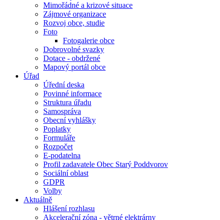
Mimořádné a krizové situace
Zájmové organizace
Rozvoj obce, studie
Foto
Fotogalerie obce
Dobrovolné svazky
Dotace - obdržené
Mapový portál obce
Úřad
Úřední deska
Povinné informace
Struktura úřadu
Samospráva
Obecní vyhlášky
Poplatky
Formuláře
Rozpočet
E-podatelna
Profil zadavatele Obec Starý Poddvorov
Sociální oblast
GDPR
Volby
Aktuálně
Hlášení rozhlasu
Akcelerační zóna - větrné elektrárny