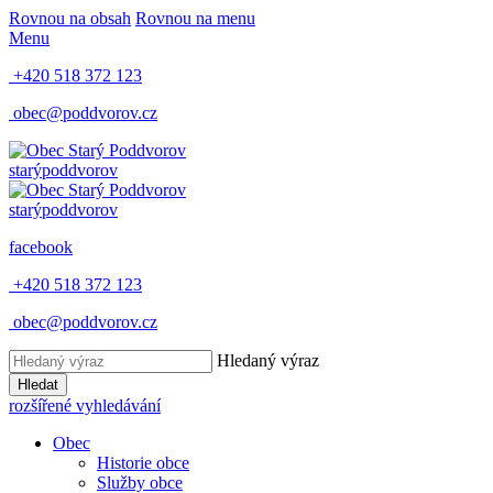
Rovnou na obsah
Rovnou na menu
Menu
+420 518 372 123
obec@poddvorov.cz
starý
poddvorov
starý
poddvorov
facebook
+420 518 372 123
obec@poddvorov.cz
Hledaný výraz
Hledat
rozšířené vyhledávání
Obec
Historie obce
Služby obce