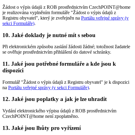
Žádost o výpis údajů z ROB prostřednictvím CzechPOINT@home
je realizována vyplněním formuláře "Žádost o výpis údajů z
Registru obyvatel", který je zveřejněn na
Portálu veřejné správy (v
sekci Formuláře)
.
10. Jaké doklady je nutné mít s sebou
Při elektronickém způsobu zaslání žádosti žádné; totožnost žadatele
se ověřuje prostřednictvím přihlášení do datové schránky.
11. Jaké jsou potřebné formuláře a kde jsou k
dispozici
Formulář "Žádost o výpis údajů z Registru obyvatel" je k dispozici
na
Portálu veřejné správy (v sekci Formuláře)
.
12. Jaké jsou poplatky a jak je lze uhradit
Vydání elektronického výpisu údajů z ROB prostřednictvím
CzechPOINT@home není zpoplatněno.
13. Jaké jsou lhůty pro vyřízení