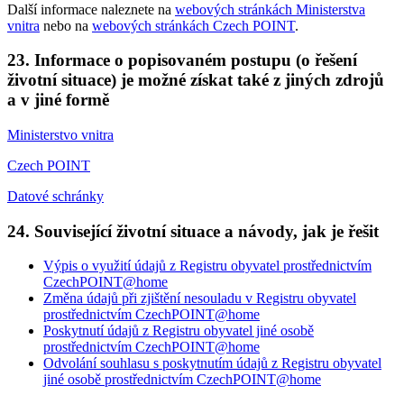
Další informace naleznete na
webových stránkách Ministerstva
vnitra
nebo na
webových stránkách Czech POINT
.
23. Informace o popisovaném postupu (o řešení
životní situace) je možné získat také z jiných zdrojů
a v jiné formě
Ministerstvo vnitra
Czech POINT
Datové schránky
24. Související životní situace a návody, jak je řešit
Výpis o využití údajů z Registru obyvatel prostřednictvím
CzechPOINT@home
Změna údajů při zjištění nesouladu v Registru obyvatel
prostřednictvím CzechPOINT@home
Poskytnutí údajů z Registru obyvatel jiné osobě
prostřednictvím CzechPOINT@home
Odvolání souhlasu s poskytnutím údajů z Registru obyvatel
jiné osobě prostřednictvím CzechPOINT@home