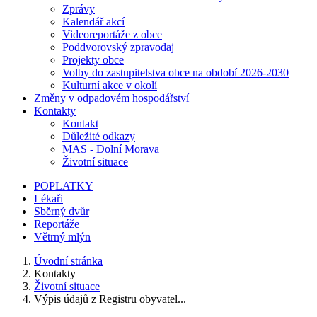
Zprávy
Kalendář akcí
Videoreportáže z obce
Poddvorovský zpravodaj
Projekty obce
Volby do zastupitelstva obce na období 2026-2030
Kulturní akce v okolí
Změny v odpadovém hospodářství
Kontakty
Kontakt
Důležité odkazy
MAS - Dolní Morava
Životní situace
POPLATKY
Lékaři
Sběrný dvůr
Reportáže
Větrný mlýn
Úvodní stránka
Kontakty
Životní situace
Výpis údajů z Registru obyvatel...