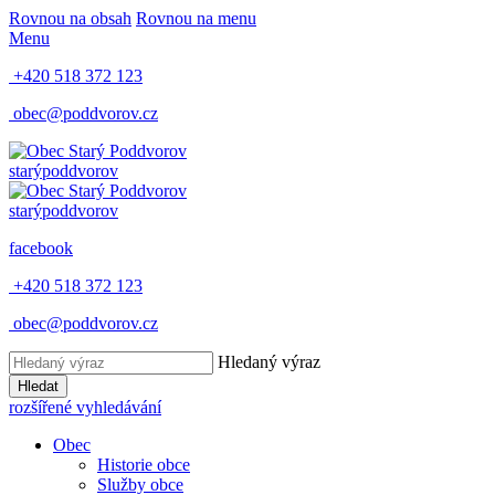
Rovnou na obsah
Rovnou na menu
Menu
+420 518 372 123
obec@poddvorov.cz
starý
poddvorov
starý
poddvorov
facebook
+420 518 372 123
obec@poddvorov.cz
Hledaný výraz
Hledat
rozšířené vyhledávání
Obec
Historie obce
Služby obce