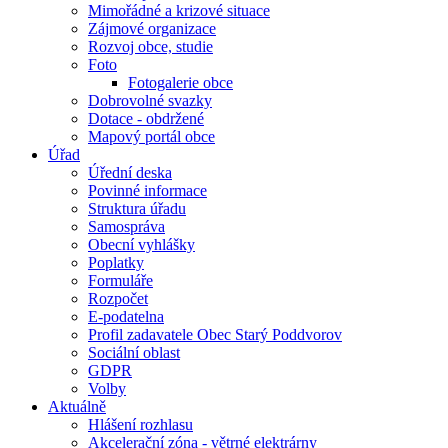
Mimořádné a krizové situace
Zájmové organizace
Rozvoj obce, studie
Foto
Fotogalerie obce
Dobrovolné svazky
Dotace - obdržené
Mapový portál obce
Úřad
Úřední deska
Povinné informace
Struktura úřadu
Samospráva
Obecní vyhlášky
Poplatky
Formuláře
Rozpočet
E-podatelna
Profil zadavatele Obec Starý Poddvorov
Sociální oblast
GDPR
Volby
Aktuálně
Hlášení rozhlasu
Akcelerační zóna - větrné elektrárny