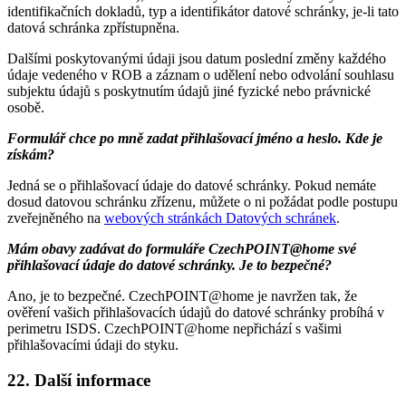
identifikačních dokladů, typ a identifikátor datové schránky, je-li tato
datová schránka zpřístupněna.
Dalšími poskytovanými údaji jsou datum poslední změny každého
údaje vedeného v ROB a záznam o udělení nebo odvolání souhlasu
subjektu údajů s poskytnutím údajů jiné fyzické nebo právnické
osobě.
Formulář chce po mně zadat přihlašovací jméno a heslo. Kde je
získám?
Jedná se o přihlašovací údaje do datové schránky. Pokud nemáte
dosud datovou schránku zřízenu, můžete o ni požádat podle postupu
zveřejněného na
webových stránkách Datových schránek
.
Mám obavy zadávat do formuláře CzechPOINT@home své
přihlašovací údaje do datové schránky. Je to bezpečné?
Ano, je to bezpečné. CzechPOINT@home je navržen tak, že
ověření vašich přihlašovacích údajů do datové schránky probíhá v
perimetru ISDS. CzechPOINT@home nepřichází s vašimi
přihlašovacími údaji do styku.
22. Další informace