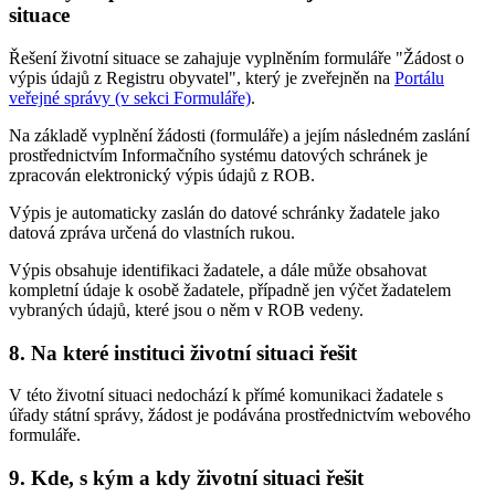
situace
Řešení životní situace se zahajuje vyplněním formuláře "Žádost o
výpis údajů z Registru obyvatel", který je zveřejněn na
Portálu
veřejné správy (v sekci Formuláře)
.
Na základě vyplnění žádosti (formuláře) a jejím následném zaslání
prostřednictvím Informačního systému datových schránek je
zpracován elektronický výpis údajů z ROB.
Výpis je automaticky zaslán do datové schránky žadatele jako
datová zpráva určená do vlastních rukou.
Výpis obsahuje identifikaci žadatele, a dále může obsahovat
kompletní údaje k osobě žadatele, případně jen výčet žadatelem
vybraných údajů, které jsou o něm v ROB vedeny.
8. Na které instituci životní situaci řešit
V této životní situaci nedochází k přímé komunikaci žadatele s
úřady státní správy, žádost je podávána prostřednictvím webového
formuláře.
9. Kde, s kým a kdy životní situaci řešit