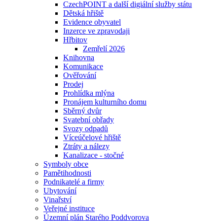
CzechPOINT a další digiální služby státu
Dětská hřiště
Evidence obyvatel
Inzerce ve zpravodaji
Hřbitov
Zemřelí 2026
Knihovna
Komunikace
Ověřování
Prodej
Prohlídka mlýna
Pronájem kulturního domu
Sběrný dvůr
Svatební obřady
Svozy odpadů
Víceúčelové hřiště
Ztráty a nálezy
Kanalizace - stočné
Symboly obce
Pamětihodnosti
Podnikatelé a firmy
Ubytování
Vinařství
Veřejné instituce
Územní plán Starého Poddvorova