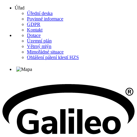
Úřad
Úřední deska
Povinné informace
GDPR
Kontakt
Dotace
Územní plán
Větrný mlýn
Mimořádné situace
Ohlášení pálení klestí HZS