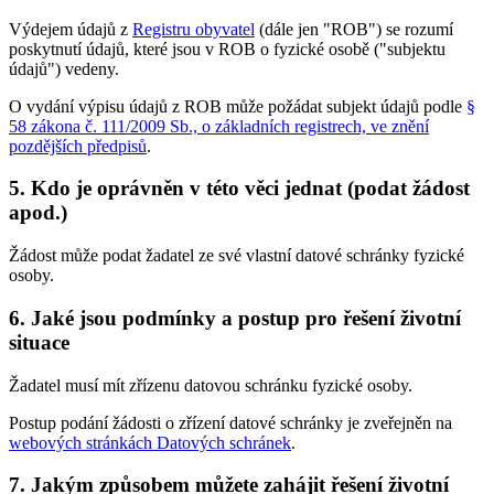
Výdejem údajů z
Registru obyvatel
(dále jen "ROB") se rozumí
poskytnutí údajů, které jsou v ROB o fyzické osobě ("subjektu
údajů") vedeny.
O vydání výpisu údajů z ROB může požádat subjekt údajů podle
§
58 zákona č. 111/2009 Sb., o základních registrech, ve znění
pozdějších předpisů
.
5. Kdo je oprávněn v této věci jednat (podat žádost
apod.)
Žádost může podat žadatel ze své vlastní datové schránky fyzické
osoby.
6. Jaké jsou podmínky a postup pro řešení životní
situace
Žadatel musí mít zřízenu datovou schránku fyzické osoby.
Postup podání žádosti o zřízení datové schránky je zveřejněn na
webových stránkách Datových schránek
.
7. Jakým způsobem můžete zahájit řešení životní