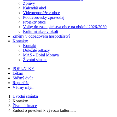
Zprávy
Kalendář akcí
Videoreportáže z obce
Poddvorovský zpravodaj
Projekty obce
Volby do zastupitelstva obce na období 2026-2030
Kulturní akce v okolí
Změny v odpadovém hospodářství
Kontakty
Kontakt
Důležité odkazy
MAS - Dolní Morava
Životní situace
POPLATKY
Lékaři
Sběrný dvůr
Reportáže
Větrný mlýn
Úvodní stránka
Kontakty
Životní situace
Žádost o povolení k vývozu kulturní...