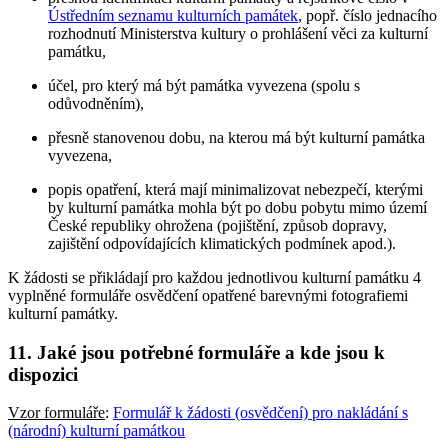
Ústředním seznamu kulturních památek
, popř. číslo jednacího
rozhodnutí Ministerstva kultury o prohlášení věci za kulturní
památku,
účel, pro který má být památka vyvezena (spolu s
odůvodněním),
přesně stanovenou dobu, na kterou má být kulturní památka
vyvezena,
popis opatření, která mají minimalizovat nebezpečí, kterými
by kulturní památka mohla být po dobu pobytu mimo území
České republiky ohrožena (pojištění, způsob dopravy,
zajištění odpovídajících klimatických podmínek apod.).
K žádosti se přikládají pro každou jednotlivou kulturní památku 4
vyplněné formuláře osvědčení opatřené barevnými fotografiemi
kulturní památky.
11. Jaké jsou potřebné formuláře a kde jsou k
dispozici
Vzor formuláře
:
Formulář k žádosti (osvědčení) pro nakládání s
(národní) kulturní památkou