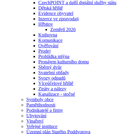
CzechPOINT a další digiální služby státu
Dětská hřiště
Evidence obyvatel
Inzerce ve zpravodaji
Hřbitov
Zemřelí 2026
Knihovna
Komunikace
Ověřování
Prodej
Prohlídka mlýna
Pronájem kulturního domu
Sběrný dvůr
Svatební obřady
Svozy odpadů
Víceúčelové hřiště
Ztráty a nálezy
Kanalizace - stočné
Symboly obce
Pamětihodnosti
Podnikatelé a firmy
Ubytování
Vinařství
Veřejné instituce
Územní plán Starého Poddvorova