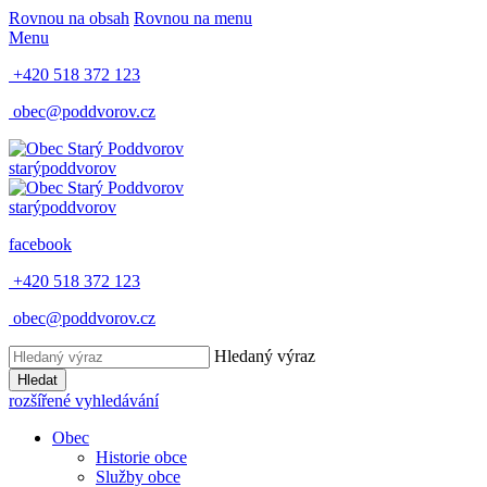
Rovnou na obsah
Rovnou na menu
Menu
+420 518 372 123
obec@poddvorov.cz
starý
poddvorov
starý
poddvorov
facebook
+420 518 372 123
obec@poddvorov.cz
Hledaný výraz
Hledat
rozšířené vyhledávání
Obec
Historie obce
Služby obce