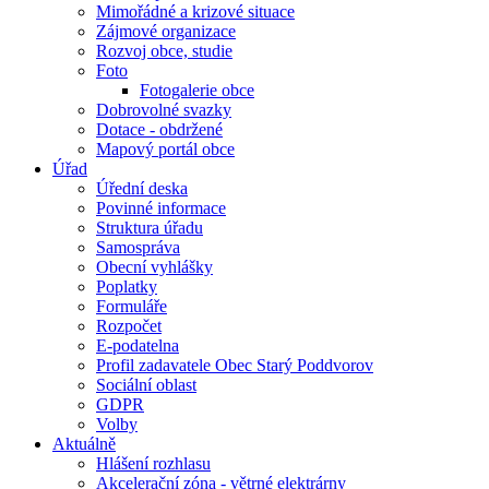
Mimořádné a krizové situace
Zájmové organizace
Rozvoj obce, studie
Foto
Fotogalerie obce
Dobrovolné svazky
Dotace - obdržené
Mapový portál obce
Úřad
Úřední deska
Povinné informace
Struktura úřadu
Samospráva
Obecní vyhlášky
Poplatky
Formuláře
Rozpočet
E-podatelna
Profil zadavatele Obec Starý Poddvorov
Sociální oblast
GDPR
Volby
Aktuálně
Hlášení rozhlasu
Akcelerační zóna - větrné elektrárny