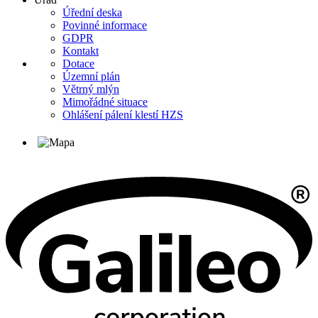
Úřední deska
Povinné informace
GDPR
Kontakt
Dotace
Územní plán
Větrný mlýn
Mimořádné situace
Ohlášení pálení klestí HZS