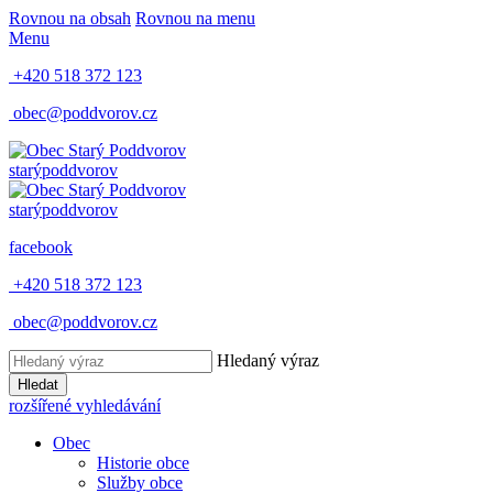
Rovnou na obsah
Rovnou na menu
Menu
+420 518 372 123
obec@poddvorov.cz
starý
poddvorov
starý
poddvorov
facebook
+420 518 372 123
obec@poddvorov.cz
Hledaný výraz
Hledat
rozšířené vyhledávání
Obec
Historie obce
Služby obce