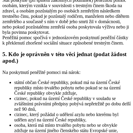
Stát poskytne (při splnění zákonných podmínek) peněžitou pomoc
osobám, kterým vznikla v souvislosti s trestným činem škoda na
zdraví, a osobám pozůstalým po osobách zemřelým následkem
trestného činu, pokud je pozůstalý rodičem, manželem nebo dítětem
zemřelého a současně s ním v době jeho smrti žil v domácnosti,
nebo pokud pozůstalému zemřelá osoba poskytovala výživu nebo ji
byla povinna poskytovat.
Peněžitá pomoc spočívá v jednorázovém poskytnutí peněžní částky
k překlenutí zhoršené sociální situace způsobené trestným činem.
5. Kdo je oprávněn v této věci jednat (podat žádost
apod.)
Na poskytnutí peněžité pomoci má nárok:
státní občan České republiky, pokud má na území České
republiky místo trvalého pobytu nebo pokud se na území
České republiky obvykle zdržuje,
cizinec, pokud na území České republiky v souladu se
zvláštními právními předpisy pobývá nepřetržitě po dobu delší
než 90 dnů,
cizinec, který požádal o udělení azylu nebo kterému byl
udělen azyl na území České republiky,
osoba, která má místo trvalého pobytu nebo se obvykle
zdržuje na území jiného členského státu Evropské unie,