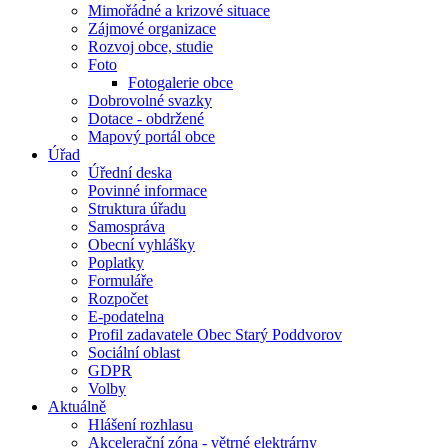
Mimořádné a krizové situace
Zájmové organizace
Rozvoj obce, studie
Foto
Fotogalerie obce
Dobrovolné svazky
Dotace - obdržené
Mapový portál obce
Úřad
Úřední deska
Povinné informace
Struktura úřadu
Samospráva
Obecní vyhlášky
Poplatky
Formuláře
Rozpočet
E-podatelna
Profil zadavatele Obec Starý Poddvorov
Sociální oblast
GDPR
Volby
Aktuálně
Hlášení rozhlasu
Akcelerační zóna - větrné elektrárny