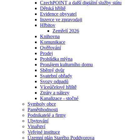
CzechPOINT a další digiální služby státu
Dětská hřiště
Evidence obyvatel
Inzerce ve zpravodaji
Hřbitov
Zemřelí 2026
Knihovna
Komunikace
Ověřování
Prodej
Prohlídka mlýna
Pronájem kulturního domu
Sběrný dvůr
Svatební obřady
Svozy odpadů
Víceúčelové hřiště
Ztráty a nálezy
Kanalizace - stočné
Symboly obce
Pamětihodnosti
Podnikatelé a firmy
Ubytování
Vinařství
Veřejné instituce
Územní plán Starého Poddvorova