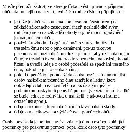
Musíte předložit žádost, ve které je třeba uvést - jméno a příjmení
oběti, datum jejího narození, bydliště a rodné číslo, a připojit k ní:
jestliže je oběť zastoupena jinou osobou (zástupcem) na
základě zákonného zastoupení (např. nezletilé dítě svým
rodičem) nebo na základě dohody o plné moci - oprávnění
jednat jménem oběti,
poslední rozhodnutí orgánu činného v trestním řízení o
trestném činu nebo o jeho oznámení, pokud takovou
písemnost nemůže oběť předložit, je třeba, aby označila orgán
činný v trestním řízení, který o trestném činu naposledy konal
řízení, a uvedla údaje o osobě podezřelé ze spáchání trestného
činu, pokud je jí tato osoba známa,
pokud o peněžitou pomoc žádá osoba pozůstalá - úmrtní list
osoby následkem trestného činu zemřelé a listiny, které
dokládají vztah mezi zemřelým a pozůstalým, jež je
podmínkou poskytnutí peněžité pomoci (ve vztahu rodič - dítě
se bude jednat o rodný list, u manželů je takovou listinou
oddací list apod.),
údaje o úkonech, které oběť učinila k vymáhání škody,
údaje o majetkových a výdělečných poměrech oběti.
Osoba pozůstalá je povinna uvést, zda je jedinou osobou splňující
podmínky pro poskytnutí pomoci, popř. kolik osob tyto podmínky