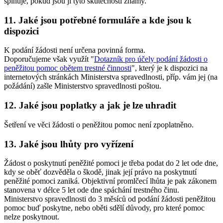
splňuje, pokud jsou jí tyto skutečnosti známy.
11. Jaké jsou potřebné formuláře a kde jsou k
dispozici
K podání žádosti není určena povinná forma.
Doporučujeme však využít "
Dotazník pro účely podání žádosti o
peněžitou pomoc obětem trestné činnosti
", který je k dispozici na
internetových stránkách Ministerstva spravedlnosti, příp. vám jej (na
požádání) zašle Ministerstvo spravedlnosti poštou.
12. Jaké jsou poplatky a jak je lze uhradit
Šetření ve věci žádosti o peněžitou pomoc není zpoplatněno.
13. Jaké jsou lhůty pro vyřízení
Žádost o poskytnutí peněžité pomoci je třeba podat do 2 let ode dne,
kdy se oběť dozvěděla o škodě, jinak její právo na poskytnutí
peněžité pomoci zaniká. Objektivní promlčecí lhůta je pak zákonem
stanovena v délce 5 let ode dne spáchání trestného činu.
Ministerstvo spravedlnosti do 3 měsíců od podání žádosti peněžitou
pomoc buď poskytne, nebo oběti sdělí důvody, pro které pomoc
nelze poskytnout.