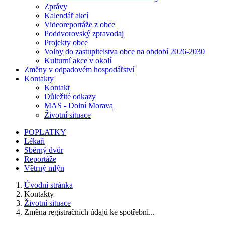
Zprávy
Kalendář akcí
Videoreportáže z obce
Poddvorovský zpravodaj
Projekty obce
Volby do zastupitelstva obce na období 2026-2030
Kulturní akce v okolí
Změny v odpadovém hospodářství
Kontakty
Kontakt
Důležité odkazy
MAS - Dolní Morava
Životní situace
POPLATKY
Lékaři
Sběrný dvůr
Reportáže
Větrný mlýn
Úvodní stránka
Kontakty
Životní situace
Změna registračních údajů ke spotřební...