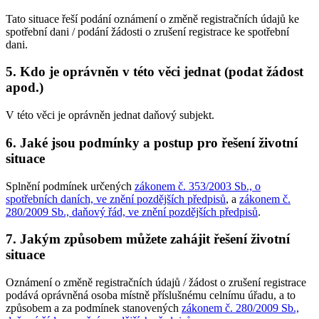
Tato situace řeší podání oznámení o změně registračních údajů ke
spotřební dani / podání žádosti o zrušení registrace ke spotřební
dani.
5. Kdo je oprávněn v této věci jednat (podat žádost
apod.)
V této věci je oprávněn jednat daňový subjekt.
6. Jaké jsou podmínky a postup pro řešení životní
situace
Splnění podmínek určených
zákonem č. 353/2003 Sb., o
spotřebních daních, ve znění pozdějších předpisů
, a
zákonem č.
280/2009 Sb., daňový řád, ve znění pozdějších předpisů
.
7. Jakým způsobem můžete zahájit řešení životní
situace
Oznámení o změně registračních údajů / žádost o zrušení registrace
podává oprávněná osoba místně příslušnému celnímu úřadu, a to
způsobem a za podmínek stanovených
zákonem č. 280/2009 Sb.,