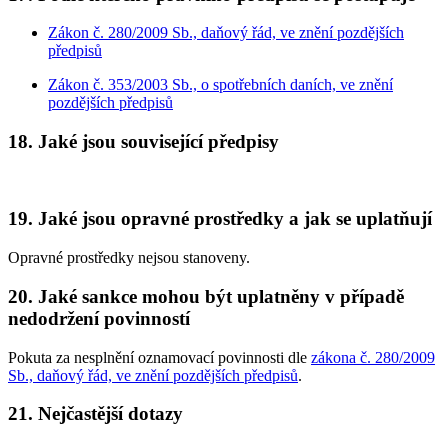
Zákon č. 280/2009 Sb., daňový řád, ve znění pozdějších
předpisů
Zákon č. 353/2003 Sb., o spotřebních daních, ve znění
pozdějších předpisů
18. Jaké jsou související předpisy
19. Jaké jsou opravné prostředky a jak se uplatňují
Opravné prostředky nejsou stanoveny.
20. Jaké sankce mohou být uplatněny v případě
nedodržení povinností
Pokuta za nesplnění oznamovací povinnosti dle
zákona č. 280/2009
Sb., daňový řád, ve znění pozdějších předpisů
.
21. Nejčastější dotazy