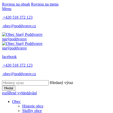
Rovnou na obsah
Rovnou na menu
Menu
+420 518 372 123
obec@poddvorov.cz
starý
poddvorov
starý
poddvorov
facebook
+420 518 372 123
obec@poddvorov.cz
Hledaný výraz
Hledat
rozšířené vyhledávání
Obec
Historie obce
Služby obce