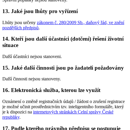
13. Jaké jsou lhůty pro vyřízení
Lhůty jsou určeny
zákonem č. 280/2009 Sb., daňový řád, ve znění
pozdějších předpisů
.
14. Kteří jsou další účastníci (dotčení) řešení životní
situace
Další účastníci nejsou stanoveni.
15. Jaké další činnosti jsou po žadateli požadovány
Další činnosti nejsou stanoveny.
16. Elektronická služba, kterou lze využít
Oznámení o změně registračních údajů / žádost o zrušení registrace
je možné učinit prostřednictvím tzv. inteligentního formuláře, který
je k dispozici na
internetových stránkách Celní správy České
republiky
.
17. Podle kterého právního předpisu se postupuje