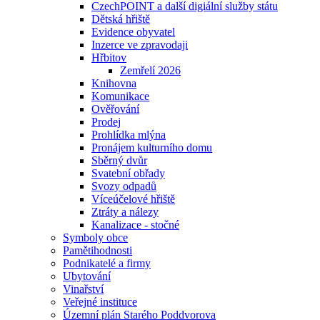
CzechPOINT a další digiální služby státu
Dětská hřiště
Evidence obyvatel
Inzerce ve zpravodaji
Hřbitov
Zemřelí 2026
Knihovna
Komunikace
Ověřování
Prodej
Prohlídka mlýna
Pronájem kulturního domu
Sběrný dvůr
Svatební obřady
Svozy odpadů
Víceúčelové hřiště
Ztráty a nálezy
Kanalizace - stočné
Symboly obce
Pamětihodnosti
Podnikatelé a firmy
Ubytování
Vinařství
Veřejné instituce
Územní plán Starého Poddvorova