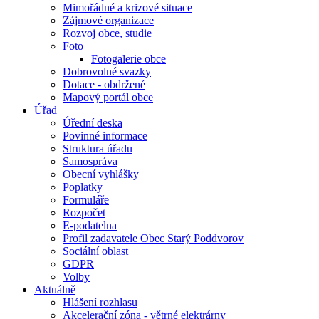
Mimořádné a krizové situace
Zájmové organizace
Rozvoj obce, studie
Foto
Fotogalerie obce
Dobrovolné svazky
Dotace - obdržené
Mapový portál obce
Úřad
Úřední deska
Povinné informace
Struktura úřadu
Samospráva
Obecní vyhlášky
Poplatky
Formuláře
Rozpočet
E-podatelna
Profil zadavatele Obec Starý Poddvorov
Sociální oblast
GDPR
Volby
Aktuálně
Hlášení rozhlasu
Akcelerační zóna - větrné elektrárny