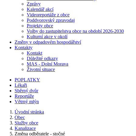
Zprávy
Kalendář akcí
Videoreportáže z obce
Poddvorovský zpravodaj
Projekty obce
Volby do zastupitelstva obce na období 2026-2030
Kulturní akce v okolí
Změny v odpadovém hospodářství
Kontakty
Kontakt
Důležité odkazy
MAS - Dolní Morava
Životní situace
POPLATKY
Lékaři
Sběrný dvůr
Reportáže
Větrný mlýn
Úvodní stránka
Obec
Služby obce
Kanalizace
Změna odběratele - stočné