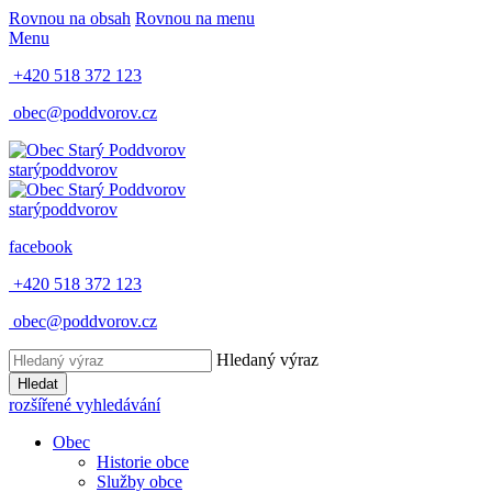
Rovnou na obsah
Rovnou na menu
Menu
+420 518 372 123
obec@poddvorov.cz
starý
poddvorov
starý
poddvorov
facebook
+420 518 372 123
obec@poddvorov.cz
Hledaný výraz
Hledat
rozšířené vyhledávání
Obec
Historie obce
Služby obce