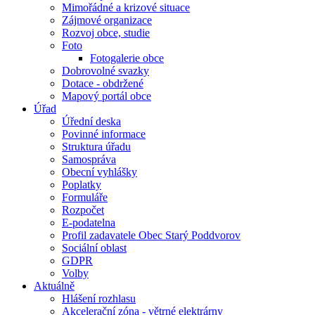
Mimořádné a krizové situace
Zájmové organizace
Rozvoj obce, studie
Foto
Fotogalerie obce
Dobrovolné svazky
Dotace - obdržené
Mapový portál obce
Úřad
Úřední deska
Povinné informace
Struktura úřadu
Samospráva
Obecní vyhlášky
Poplatky
Formuláře
Rozpočet
E-podatelna
Profil zadavatele Obec Starý Poddvorov
Sociální oblast
GDPR
Volby
Aktuálně
Hlášení rozhlasu
Akcelerační zóna - větrné elektrárny