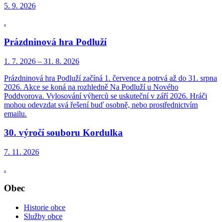
5. 9.
2026
.
Prázdninová hra Podluží
1. 7.
2026
–
31. 8.
2026
Prázdninová hra Podluží začíná 1. července a potrvá až do 31. srpna
2026. Akce se koná na rozhledně Na Podluží u Nového
Poddvorova. Vylosování výherců se uskuteční v září 2026. Hráči
mohou odevzdat svá řešení buď osobně, nebo prostřednictvím
emailu.
30. výročí souboru Kordulka
7. 11.
2026
.
Obec
Historie obce
Služby obce