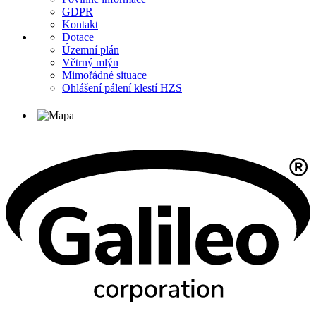
GDPR
Kontakt
Dotace
Územní plán
Větrný mlýn
Mimořádné situace
Ohlášení pálení klestí HZS