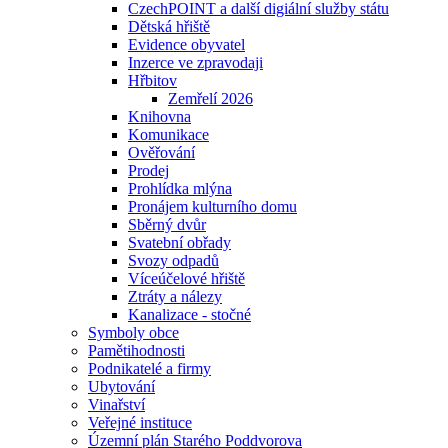
CzechPOINT a další digiální služby státu
Dětská hřiště
Evidence obyvatel
Inzerce ve zpravodaji
Hřbitov
Zemřelí 2026
Knihovna
Komunikace
Ověřování
Prodej
Prohlídka mlýna
Pronájem kulturního domu
Sběrný dvůr
Svatební obřady
Svozy odpadů
Víceúčelové hřiště
Ztráty a nálezy
Kanalizace - stočné
Symboly obce
Pamětihodnosti
Podnikatelé a firmy
Ubytování
Vinařství
Veřejné instituce
Územní plán Starého Poddvorova