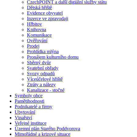
CzechPOINT a další digiální služby státu
Dětská hřiště
Evidence obyvatel
Inzerce ve zpravodaji
Hřbitov
Knihovna
Komunikace
Ověřování
Prodej
Prohlídka mlýna
Pronájem kulturního domu
Sběrný dvůr
Svatební obřady
Svozy odpadů
Víceúčelové hřiště
Ztráty a nálezy
Kanalizace - stočné
Symboly obce
Pamětihodnosti
Podnikatelé a firmy
Ubytování
Vinařství
Veřejné instituce
Územní plán Starého Poddvorova
Mimořádné a krizové situace