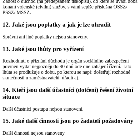
Žádost o důchod (na předepsaném tiskopisu), do které se uvádí doba
konání vojenské (civilní) služby, s vámi sepíše příslušná OSSZ/
PSSZ/ MSSZ.
12. Jaké jsou poplatky a jak je lze uhradit
Správní ani jiné poplatky nejsou stanoveny.
13. Jaké jsou lhůty pro vyřízení
Rozhodnutí o přiznání důchodu je orgán sociálního zabezpečení
povinen vydat nejpozději do 90 dnů ode dne zahájení řízení. Tato
lhůta se prodlužuje o dobu, po kterou se např. došetřují rozhodné
skutečnosti u zaměstnavatelů, úřadů aj.
14. Kteří jsou další účastníci (dotčení) řešení životní
situace
Další účastníci postupu nejsou stanoveni.
15. Jaké další činnosti jsou po žadateli požadovány
Další činnosti nejsou stanoveny.