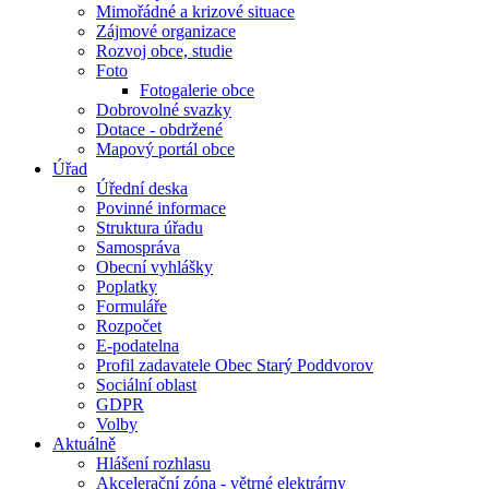
Mimořádné a krizové situace
Zájmové organizace
Rozvoj obce, studie
Foto
Fotogalerie obce
Dobrovolné svazky
Dotace - obdržené
Mapový portál obce
Úřad
Úřední deska
Povinné informace
Struktura úřadu
Samospráva
Obecní vyhlášky
Poplatky
Formuláře
Rozpočet
E-podatelna
Profil zadavatele Obec Starý Poddvorov
Sociální oblast
GDPR
Volby
Aktuálně
Hlášení rozhlasu
Akcelerační zóna - větrné elektrárny