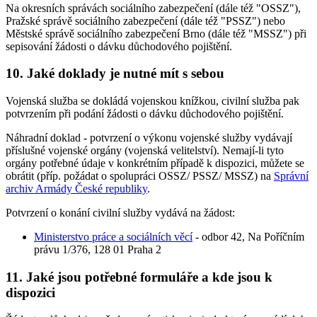
Na okresních správách sociálního zabezpečení (dále též "OSSZ"),
Pražské správě sociálního zabezpečení (dále též "PSSZ") nebo
Městské správě sociálního zabezpečení Brno (dále též "MSSZ") při
sepisování žádosti o dávku důchodového pojištění.
10. Jaké doklady je nutné mít s sebou
Vojenská služba se dokládá vojenskou knížkou, civilní služba pak
potvrzením při podání žádosti o dávku důchodového pojištění.
Náhradní doklad - potvrzení o výkonu vojenské služby vydávají
příslušné vojenské orgány (vojenská velitelství). Nemají-li tyto
orgány potřebné údaje v konkrétním případě k dispozici, můžete se
obrátit (příp. požádat o spolupráci OSSZ/ PSSZ/ MSSZ) na
Správní
archiv Armády České republiky
.
Potvrzení o konání civilní služby vydává na žádost:
Ministerstvo práce a sociálních věcí
- odbor 42, Na Poříčním
právu 1/376, 128 01 Praha 2
11. Jaké jsou potřebné formuláře a kde jsou k
dispozici