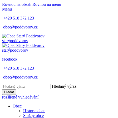
Rovnou na obsah
Rovnou na menu
Menu
+420 518 372 123
obec@poddvorov.cz
starý
poddvorov
starý
poddvorov
facebook
+420 518 372 123
obec@poddvorov.cz
Hledaný výraz
Hledat
rozšířené vyhledávání
Obec
Historie obce
Služby obce