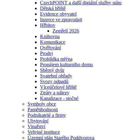
CzechPOINT a další digiální služby státu
Dětská hřiště
Evidence obyvatel
Inzerce ve zpravodaji
Hřbitov
Zemřelí 2026
Knihovna
Komunikace
Ověřování
Prodej
Prohlídka mlýna
Pronájem kulturního domu
Sběrný dvůr
Svatební obřady
Svozy odpadů
Víceúčelové hřiště
Ztráty a nálezy
Kanalizace - stočné
Symboly obce
Pamětihodnosti
Podnikatelé a firmy
Ubytování
Vinařství
Veřejné instituce
Územní plán Starého Poddvorova