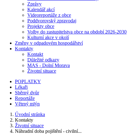
Zprávy
Kalendář akcí
Videoreportáže z obce
Poddvorovský zpravodaj
Projekty obce
Volby do zastupitelstva obce na období 2026-2030
Kulturní akce v okolí
Změny v odpadovém hospodářství
Kontakty
Kontakt
Důležité odkazy
MAS - Dolní Morava
Životní situace
POPLATKY
Lékaři
Sběrný dvůr
Reportáže
Větrný mlýn
Úvodní stránka
Kontakty
Životní situace
Náhradní doba pojištění - civilní...