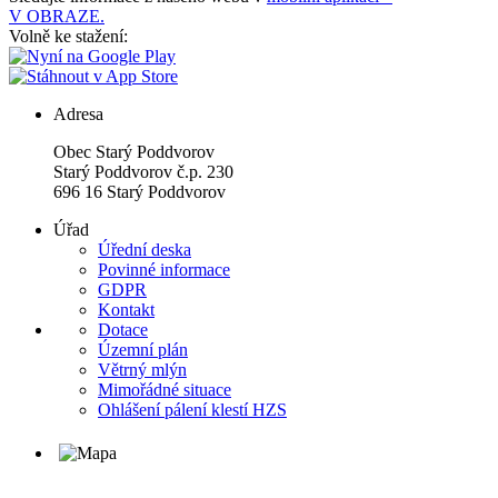
V OBRAZE.
Volně ke stažení:
Adresa
Obec Starý Poddvorov
Starý Poddvorov č.p. 230
696 16 Starý Poddvorov
Úřad
Úřední deska
Povinné informace
GDPR
Kontakt
Dotace
Územní plán
Větrný mlýn
Mimořádné situace
Ohlášení pálení klestí HZS