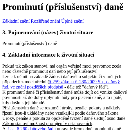
Prominutí (příslušenství) daně
Základní znění
Rozšířené znění
Úplné znění
3. Pojmenování (název) životní situace
Prominutí (příslušenství) daně
4. Základní informace k životní situaci
Pokud tak zákon stanoví, má orgán veřejné moci pravomoc zcela
nebo částečně prominout daň nebo její příslušenství.
Lze tak učinit na základě žádosti daňového subjektu či v určitých
případech z moci úřední (
§ 259 zákona č. 280/2009 Sb., daňový
řád, ve znění pozdějších předpisů
- dále též "daňový řád").
K prominutí daně či příslušenství daně může dojít od vzniku daňové
povinnosti až do doby uplynutí lhůty pro placení daně, a to i poté,
kdy došlo k její úhradě.
Příslušenstvím daně se rozumějí úroky, penále, pokuty a náklady
řízení, jsou-li ukládány nebo vznikají-li podle daňového zákona.
Úroky, penále a pokuta za opožděné tvrzení daně sledují osud daně.
Zákon stanoví možnost promíjení v ustanoveních
:
A.
Ust. § 260 daňového řádu
upravuje hromadné prominutí daně