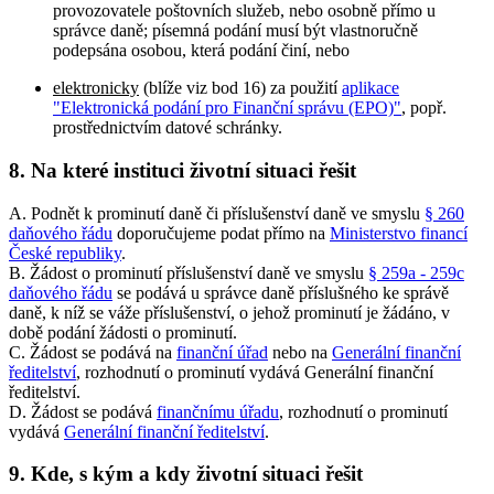
provozovatele poštovních služeb, nebo osobně přímo u
správce daně; písemná podání musí být vlastnoručně
podepsána osobou, která podání činí, nebo
elektronicky
(blíže viz bod 16) za použití
aplikace
"Elektronická podání pro Finanční správu (EPO)"
, popř.
prostřednictvím datové schránky.
8. Na které instituci životní situaci řešit
A. Podnět k prominutí daně či příslušenství daně ve smyslu
§ 260
daňového řádu
doporučujeme podat přímo na
Ministerstvo financí
České republiky
.
B. Žádost o prominutí příslušenství daně ve smyslu
§ 259a - 259c
daňového řádu
se podává u správce daně příslušného ke správě
daně, k níž se váže příslušenství, o jehož prominutí je žádáno, v
době podání žádosti o prominutí.
C. Žádost se podává na
finanční úřad
nebo na
Generální finanční
ředitelství
, rozhodnutí o prominutí vydává Generální finanční
ředitelství.
D. Žádost se podává
finančnímu úřadu
, rozhodnutí o prominutí
vydává
Generální finanční ředitelství
.
9. Kde, s kým a kdy životní situaci řešit