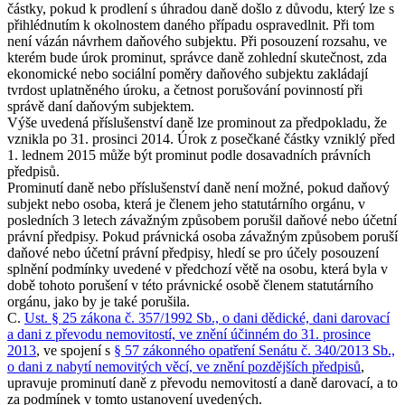
částky, pokud k prodlení s úhradou daně došlo z důvodu, který lze s
přihlédnutím k okolnostem daného případu ospravedlnit. Při tom
není vázán návrhem daňového subjektu. Při posouzení rozsahu, ve
kterém bude úrok prominut, správce daně zohlední skutečnost, zda
ekonomické nebo sociální poměry daňového subjektu zakládají
tvrdost uplatněného úroku, a četnost porušování povinností při
správě daní daňovým subjektem.
Výše uvedená příslušenství daně lze prominout za předpokladu, že
vznikla po 31. prosinci 2014. Úrok z posečkané částky vzniklý před
1. lednem 2015 může být prominut podle dosavadních právních
předpisů.
Prominutí daně nebo příslušenství daně není možné, pokud daňový
subjekt nebo osoba, která je členem jeho statutárního orgánu, v
posledních 3 letech závažným způsobem porušil daňové nebo účetní
právní předpisy. Pokud právnická osoba závažným způsobem poruší
daňové nebo účetní právní předpisy, hledí se pro účely posouzení
splnění podmínky uvedené v předchozí větě na osobu, která byla v
době tohoto porušení v této právnické osobě členem statutárního
orgánu, jako by je také porušila.
C.
Ust. § 25 zákona č. 357/1992 Sb., o dani dědické, dani darovací
a dani z převodu nemovitostí, ve znění účinném do 31. prosince
2013
, ve spojení s
§ 57 zákonného opatření Senátu č. 340/2013 Sb.,
o dani z nabytí nemovitých věcí, ve znění pozdějších předpisů
,
upravuje prominutí daně z převodu nemovitostí a daně darovací, a to
za podmínek v tomto ustanovení uvedených.