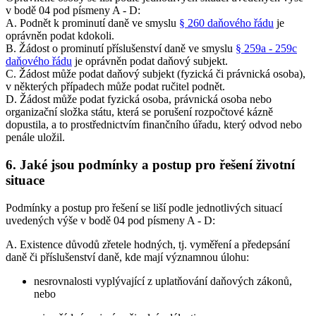
v bodě 04 pod písmeny A - D:
A. Podnět k prominutí daně ve smyslu
§ 260 daňového řádu
je
oprávněn podat kdokoli.
B. Žádost o prominutí příslušenství daně ve smyslu
§ 259a - 259c
daňového řádu
je oprávněn podat daňový subjekt.
C. Žádost může podat daňový subjekt (fyzická či právnická osoba),
v některých případech může podat ručitel podnět.
D. Žádost může podat fyzická osoba, právnická osoba nebo
organizační složka státu, která se porušení rozpočtové kázně
dopustila, a to prostřednictvím finančního úřadu, který odvod nebo
penále uložil.
6. Jaké jsou podmínky a postup pro řešení životní
situace
Podmínky a postup pro řešení se liší podle jednotlivých situací
uvedených výše v bodě 04 pod písmeny A - D:
A. Existence důvodů zřetele hodných, tj. vyměření a předepsání
daně či příslušenství daně, kde mají významnou úlohu:
nesrovnalosti vyplývající z uplatňování daňových zákonů,
nebo