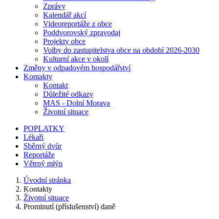
Zprávy
Kalendář akcí
Videoreportáže z obce
Poddvorovský zpravodaj
Projekty obce
Volby do zastupitelstva obce na období 2026-2030
Kulturní akce v okolí
Změny v odpadovém hospodářství
Kontakty
Kontakt
Důležité odkazy
MAS - Dolní Morava
Životní situace
POPLATKY
Lékaři
Sběrný dvůr
Reportáže
Větrný mlýn
Úvodní stránka
Kontakty
Životní situace
Prominutí (příslušenství) daně