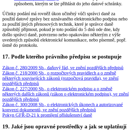
způsobem, kterým se lze přihlásit do jeho datové schránky.
Účinky podání má rovněž úkon učiněný vůči správci daně za
použití datové zprávy bez uznávaného elektronického podpisu nebo
za použití jiných přenosových technik, které je správce daně
způsobilý přijmout, pokud je toto podání do 5 dnů ode dne, kdy
došlo správci daně, potvrzeno nebo opakováno některým z výše
uvedených způsobů elektronické komunikace, nebo písemně, popř.
ústně do protokolu.
17. Podle kterého právního předpisu se postupuje
Zákon č. 280/2009 Sb., daňový řád, ve znění pozdějších předpisů
Zákon č. 218/2000 Sb., o rozpočtových pravidlech a o změně
některých souvisejících zákonů (rozpočtová pravidla), ve znění
pozdějších předpisů
Zákon č. 227/2000 Sb., o elektronickém podpisu a o změně
některých dalších zákonů (zákon o elektronickém podpisu), ve znění
pozdějších předpisů
Zákon č. 300/2008 Sb., o elektronických úkonech a autorizované
konverzi dokumentů, ve znění pozdějších předpisů
Pokyn GFŘ-D-21 k promíjení příslušenství daně
19. Jaké jsou opravné prostředky a jak se uplatňují