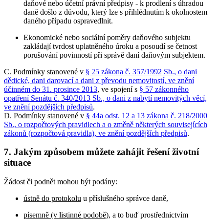
daňové nebo účetní právní předpisy - k prodlení s úhradou
daně došlo z důvodu, který lze s přihlédnutím k okolnostem
daného případu ospravedlnit.
Ekonomické nebo sociální poměry daňového subjektu
zakládají tvrdost uplatněného úroku a posoudí se četnost
porušování povinností při správě daní daňovým subjektem.
C. Podmínky stanovené v
§ 25 zákona č. 357/1992 Sb., o dani
dědické, dani darovací a dani z převodu nemovitostí, ve znění
účinném do 31. prosince 2013
, ve spojení s
§ 57 zákonného
opatření Senátu č. 340/2013 Sb., o dani z nabytí nemovitých věcí,
ve znění pozdějších předpisů
.
D. Podmínky stanovené v
§ 44a odst. 12 a 13 zákona č. 218/2000
Sb., o rozpočtových pravidlech a o změně některých souvisejících
zákonů (rozpočtová pravidla), ve znění pozdějších předpisů
.
7. Jakým způsobem můžete zahájit řešení životní
situace
Žádost či podnět mohou být podány:
ústně do protokolu
u příslušného správce daně,
písemně (v listinné podobě)
, a to buď prostřednictvím