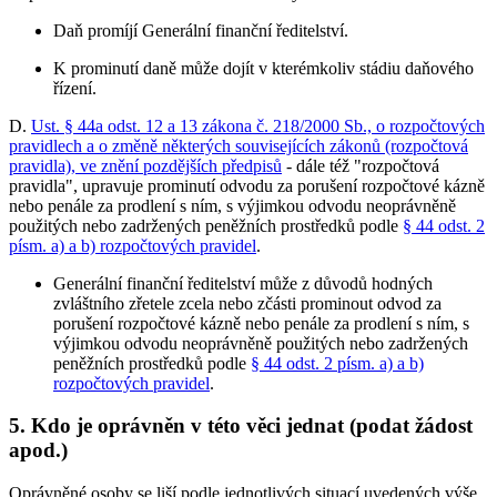
Daň promíjí Generální finanční ředitelství.
K prominutí daně může dojít v kterémkoliv stádiu daňového
řízení.
D.
Ust. § 44a odst. 12 a 13 zákona č. 218/2000 Sb., o rozpočtových
pravidlech a o změně některých souvisejících zákonů (rozpočtová
pravidla), ve znění pozdějších předpisů
- dále též "rozpočtová
pravidla", upravuje prominutí odvodu za porušení rozpočtové kázně
nebo penále za prodlení s ním, s výjimkou odvodu neoprávněně
použitých nebo zadržených peněžních prostředků podle
§ 44 odst. 2
písm. a) a b) rozpočtových pravidel
.
Generální finanční ředitelství může z důvodů hodných
zvláštního zřetele zcela nebo zčásti prominout odvod za
porušení rozpočtové kázně nebo penále za prodlení s ním, s
výjimkou odvodu neoprávněně použitých nebo zadržených
peněžních prostředků podle
§ 44 odst. 2 písm. a) a b)
rozpočtových pravidel
.
5. Kdo je oprávněn v této věci jednat (podat žádost
apod.)
Oprávněné osoby se liší podle jednotlivých situací uvedených výše