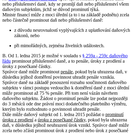
nebo příslušenství daně, kdy se promíjí daň nebo příslušenství všem
daňovým subjektům, jichž se důvod prominutí týká.
Ministr financí může z moci úřední (a to i na základě podnětu) zcela
nebo částečně prominout daň nebo příslušenství daně:
z důvodu nesrovnalostí vyplývajících z uplatňování daňových
zákonů, nebo
při mimořádných, zejména živelních událostech.
B. Od 1. ledna 2015 je možné v souladu s
§ 259a - 259c daňového
řádu
prominout příslušenství daně, a to penále, úroky z prodlení a
úroky z posečkané částky.
Správce daně může prominout
penále
, pokud byla uhrazena daň, v
důsledku jejíhož doměření povinnost uhradit penále vznikla.
Správce daně na základě posouzení rozsahu součinnosti daňového
subjektu v rámci postupu vedoucího k doměření daně z moci úřední
může prominout až 75 % penále. Při tom není vázán návrhem
daňového subjektu. Žádost o prominutí penále lze podat nejpozději
do 3 měsíců ode dne právní moci dodatečného platebního výměru,
kterým bylo rozhodnuto o povinnosti uhradit penále.
Dále může daňový subjekt od 1. ledna 2015 požádat o
prominutí
úroku z prodlení
a
úroku z posečkané částky
, pokud byla uhrazena
daň, v důsledku jejíhož neuhrazení úrok vznikl. Správce daně může
zcela nebo zčásti prominout úrok z prodlení nebo úrok z posečkané