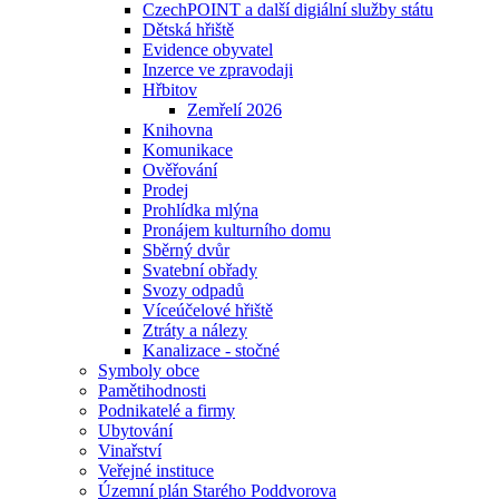
CzechPOINT a další digiální služby státu
Dětská hřiště
Evidence obyvatel
Inzerce ve zpravodaji
Hřbitov
Zemřelí 2026
Knihovna
Komunikace
Ověřování
Prodej
Prohlídka mlýna
Pronájem kulturního domu
Sběrný dvůr
Svatební obřady
Svozy odpadů
Víceúčelové hřiště
Ztráty a nálezy
Kanalizace - stočné
Symboly obce
Pamětihodnosti
Podnikatelé a firmy
Ubytování
Vinařství
Veřejné instituce
Územní plán Starého Poddvorova