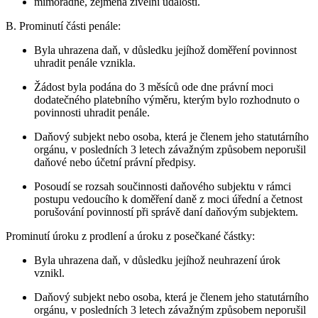
mimořádné, zejména živelní události.
B. Prominutí části penále:
Byla uhrazena daň, v důsledku jejíhož doměření povinnost
uhradit penále vznikla.
Žádost byla podána do 3 měsíců ode dne právní moci
dodatečného platebního výměru, kterým bylo rozhodnuto o
povinnosti uhradit penále.
Daňový subjekt nebo osoba, která je členem jeho statutárního
orgánu, v posledních 3 letech závažným způsobem neporušil
daňové nebo účetní právní předpisy.
Posoudí se rozsah součinnosti daňového subjektu v rámci
postupu vedoucího k doměření daně z moci úřední a četnost
porušování povinností při správě daní daňovým subjektem.
Prominutí úroku z prodlení a úroku z posečkané částky:
Byla uhrazena daň, v důsledku jejíhož neuhrazení úrok
vznikl.
Daňový subjekt nebo osoba, která je členem jeho statutárního
orgánu, v posledních 3 letech závažným způsobem neporušil