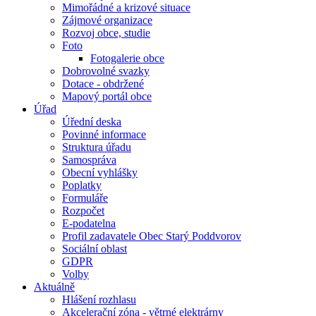
Mimořádné a krizové situace
Zájmové organizace
Rozvoj obce, studie
Foto
Fotogalerie obce
Dobrovolné svazky
Dotace - obdržené
Mapový portál obce
Úřad
Úřední deska
Povinné informace
Struktura úřadu
Samospráva
Obecní vyhlášky
Poplatky
Formuláře
Rozpočet
E-podatelna
Profil zadavatele Obec Starý Poddvorov
Sociální oblast
GDPR
Volby
Aktuálně
Hlášení rozhlasu
Akcelerační zóna - větrné elektrárny