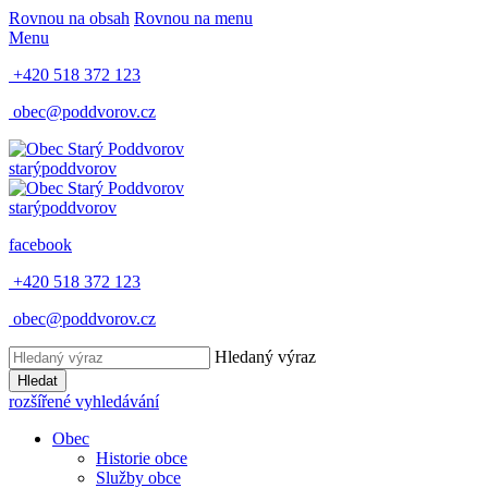
Rovnou na obsah
Rovnou na menu
Menu
+420 518 372 123
obec@poddvorov.cz
starý
poddvorov
starý
poddvorov
facebook
+420 518 372 123
obec@poddvorov.cz
Hledaný výraz
Hledat
rozšířené vyhledávání
Obec
Historie obce
Služby obce