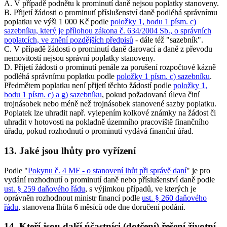
A. V případě podnětu k prominutí daně nejsou poplatky stanoveny.
B. Přijetí žádosti o prominutí příslušenství daně podléhá správnímu
poplatku ve výši 1 000 Kč podle
položky 1, bodu 1 písm. c)
sazebníku, který je přílohou zákona č. 634/2004 Sb., o správních
poplatcích, ve znění pozdějších předpisů
- dále též "sazebník".
C. V případě žádosti o prominutí daně darovací a daně z převodu
nemovitostí nejsou správní poplatky stanoveny.
D. Přijetí žádosti o prominutí penále za porušení rozpočtové kázně
podléhá správnímu poplatku podle
položky 1 písm. c) sazebníku
.
Předmětem poplatku není přijetí těchto žádostí podle
položky 1,
bodu 1 písm. c) a g) sazebníku
, pokud požadovaná úleva činí
trojnásobek nebo méně než trojnásobek stanovené sazby poplatku.
Poplatek lze uhradit např. vylepením kolkové známky na žádost či
uhradit v hotovosti na pokladně územního pracoviště finančního
úřadu, pokud rozhodnutí o prominutí vydává finanční úřad.
13. Jaké jsou lhůty pro vyřízení
Podle "
Pokynu č. 4 MF - o stanovení lhůt při správě daní
" je pro
vydání rozhodnutí o prominutí daně nebo příslušenství daně podle
ust. § 259 daňového řádu
, s výjimkou případů, ve kterých je
oprávněn rozhodnout ministr financí podle
ust. § 260 daňového
řádu
, stanovena lhůta 6 měsíců ode dne doručení podání.
14. Kteří jsou další účastníci (dotčení) řešení životní