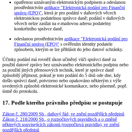
opatřenou uznávaným elektronickým podpisem a odeslanou
prostřednictvím
aplikace "Elektronická podání pro Finanční
správu (EPO)"
, která je pro podání v daňových věcech
elektronickou podatelnou správce daně; podání v daňových
věcech nelze zasílat na e-mailovou adresu podatelny
konkrétního správce daně,
odeslanou prostřednictvím
aplikace "Elektronická podání pro
Finanční správu (EPO)"
s ověřením identity podatele
způsobem, kterým se lze přihlásit do jeho datové schránky.
Účinky podání má rovněž úkon učiněný vůči správci daně za
použití datové zprávy bez uznávaného elektronického podpisu nebo
za použití jiných přenosových technik, které je správce daně
způsobilý přijmout, pokud je toto podání do 5 dnů ode dne, kdy
došlo správci daně, potvrzeno nebo opakováno některým z výše
uvedených způsobů elektronické komunikace, nebo písemně, popř.
ústně do protokolu.
17. Podle kterého právního předpisu se postupuje
Zákon č. 280/2009 Sb., daňový řád, ve znění pozdějších předpisů
Zákon č. 218/2000 Sb., o rozpočtových pravidlech a o změně
některých souvisejících zákonů (rozpočtová pravidla), ve znění
pozdějších předpisů