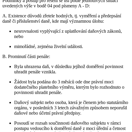
Podmínky a postup pro řešení se liší podle jednotlivých situací
uvedených výše v bodě 04 pod písmeny A - D:
A. Existence důvodů zřetele hodných, tj. vyměření a předepsání
daně či příslušenství daně, kde mají významnou úlohu:
nesrovnalosti vyplývající z uplatňování daňových zákonů,
nebo
mimořádné, zejména živelní události.
B. Prominutí části penále:
Byla uhrazena daň, v důsledku jejíhož doměření povinnost
uhradit penále vznikla.
Žádost byla podána do 3 měsíců ode dne právní moci
dodatečného platebního výměru, kterým bylo rozhodnuto o
povinnosti uhradit penále.
Daňový subjekt nebo osoba, která je členem jeho statutárního
orgánu, v posledních 3 letech závažným způsobem neporušil
daňové nebo účetní právní předpisy.
Posoudí se rozsah součinnosti daňového subjektu v rámci
postupu vedoucího k doměření daně z moci úřední a četnost