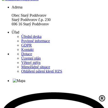
Adresa
Obec Starý Poddvorov
Starý Poddvorov č.p. 230
696 16 Starý Poddvorov
Úřad
Úřední deska
Povinné informace
GDPR
Kontakt
Dotace
Územní plán
Větrný mlýn
Mimořádné situace
Ohlášení pálení klestí HZS