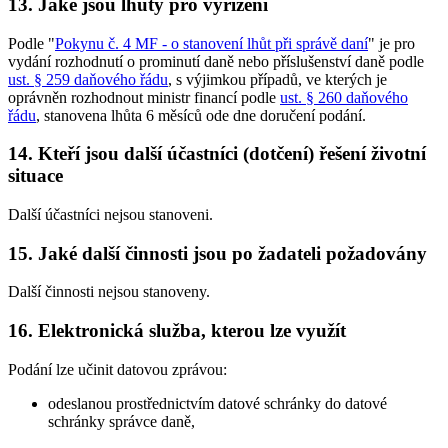
13. Jaké jsou lhůty pro vyřízení
Podle "
Pokynu č. 4 MF - o stanovení lhůt při správě daní
" je pro
vydání rozhodnutí o prominutí daně nebo příslušenství daně podle
ust. § 259 daňového řádu
, s výjimkou případů, ve kterých je
oprávněn rozhodnout ministr financí podle
ust. § 260 daňového
řádu
, stanovena lhůta 6 měsíců ode dne doručení podání.
14. Kteří jsou další účastníci (dotčení) řešení životní
situace
Další účastníci nejsou stanoveni.
15. Jaké další činnosti jsou po žadateli požadovány
Další činnosti nejsou stanoveny.
16. Elektronická služba, kterou lze využít
Podání lze učinit datovou zprávou:
odeslanou prostřednictvím datové schránky do datové
schránky správce daně,