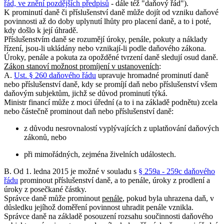
řád, ve znění pozdějších předpisů
- dále též "daňový řád").
K prominutí daně či příslušenství daně může dojít od vzniku daňové
povinnosti až do doby uplynutí lhůty pro placení daně, a to i poté,
kdy došlo k její úhradě.
Příslušenstvím daně se rozumějí úroky, penále, pokuty a náklady
řízení, jsou-li ukládány nebo vznikají-li podle daňového zákona.
Úroky, penále a pokuta za opožděné tvrzení daně sledují osud daně.
Zákon stanoví možnost promíjení v ustanoveních
:
A.
Ust. § 260 daňového řádu
upravuje hromadné prominutí daně
nebo příslušenství daně, kdy se promíjí daň nebo příslušenství všem
daňovým subjektům, jichž se důvod prominutí týká.
Ministr financí může z moci úřední (a to i na základě podnětu) zcela
nebo částečně prominout daň nebo příslušenství daně:
z důvodu nesrovnalostí vyplývajících z uplatňování daňových
zákonů, nebo
při mimořádných, zejména živelních událostech.
B. Od 1. ledna 2015 je možné v souladu s
§ 259a - 259c daňového
řádu
prominout příslušenství daně, a to penále, úroky z prodlení a
úroky z posečkané částky.
Správce daně může prominout
penále
, pokud byla uhrazena daň, v
důsledku jejíhož doměření povinnost uhradit penále vznikla.
Správce daně na základě posouzení rozsahu součinnosti daňového