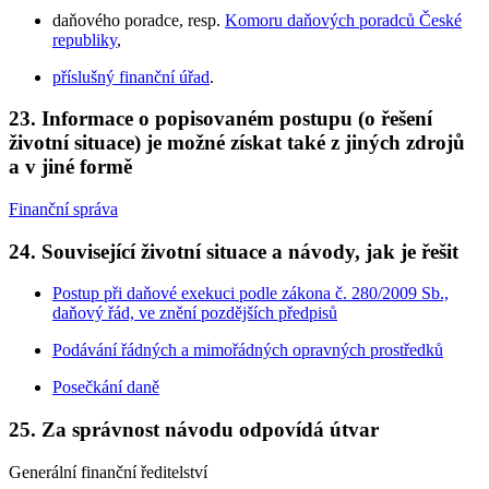
daňového poradce, resp.
Komoru daňových poradců České
republiky
,
příslušný finanční úřad
.
23. Informace o popisovaném postupu (o řešení
životní situace) je možné získat také z jiných zdrojů
a v jiné formě
Finanční správa
24. Související životní situace a návody, jak je řešit
Postup při daňové exekuci podle zákona č. 280/2009 Sb.,
daňový řád, ve znění pozdějších předpisů
Podávání řádných a mimořádných opravných prostředků
Posečkání daně
25. Za správnost návodu odpovídá útvar
Generální finanční ředitelství