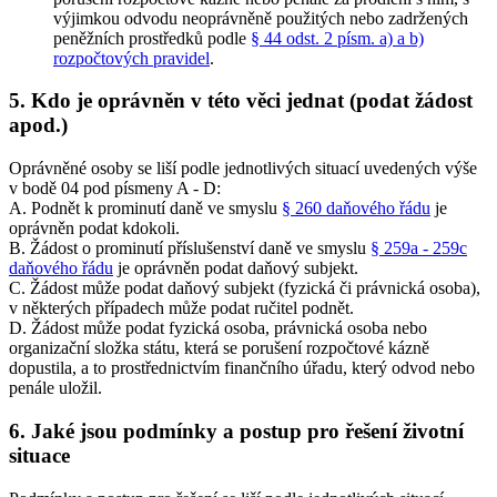
výjimkou odvodu neoprávněně použitých nebo zadržených
peněžních prostředků podle
§ 44 odst. 2 písm. a) a b)
rozpočtových pravidel
.
5. Kdo je oprávněn v této věci jednat (podat žádost
apod.)
Oprávněné osoby se liší podle jednotlivých situací uvedených výše
v bodě 04 pod písmeny A - D:
A. Podnět k prominutí daně ve smyslu
§ 260 daňového řádu
je
oprávněn podat kdokoli.
B. Žádost o prominutí příslušenství daně ve smyslu
§ 259a - 259c
daňového řádu
je oprávněn podat daňový subjekt.
C. Žádost může podat daňový subjekt (fyzická či právnická osoba),
v některých případech může podat ručitel podnět.
D. Žádost může podat fyzická osoba, právnická osoba nebo
organizační složka státu, která se porušení rozpočtové kázně
dopustila, a to prostřednictvím finančního úřadu, který odvod nebo
penále uložil.
6. Jaké jsou podmínky a postup pro řešení životní
situace