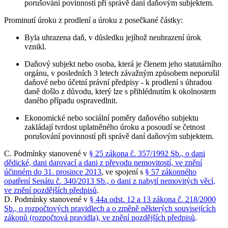
porušování povinností při správě daní daňovým subjektem.
Prominutí úroku z prodlení a úroku z posečkané částky:
Byla uhrazena daň, v důsledku jejíhož neuhrazení úrok
vznikl.
Daňový subjekt nebo osoba, která je členem jeho statutárního
orgánu, v posledních 3 letech závažným způsobem neporušil
daňové nebo účetní právní předpisy - k prodlení s úhradou
daně došlo z důvodu, který lze s přihlédnutím k okolnostem
daného případu ospravedlnit.
Ekonomické nebo sociální poměry daňového subjektu
zakládají tvrdost uplatněného úroku a posoudí se četnost
porušování povinností při správě daní daňovým subjektem.
C. Podmínky stanovené v
§ 25 zákona č. 357/1992 Sb., o dani
dědické, dani darovací a dani z převodu nemovitostí, ve znění
účinném do 31. prosince 2013
, ve spojení s
§ 57 zákonného
opatření Senátu č. 340/2013 Sb., o dani z nabytí nemovitých věcí,
ve znění pozdějších předpisů
.
D. Podmínky stanovené v
§ 44a odst. 12 a 13 zákona č. 218/2000
Sb., o rozpočtových pravidlech a o změně některých souvisejících
zákonů (rozpočtová pravidla), ve znění pozdějších předpisů
.