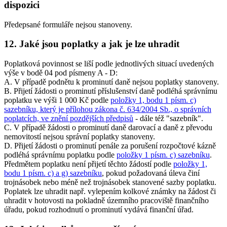
dispozici
Předepsané formuláře nejsou stanoveny.
12. Jaké jsou poplatky a jak je lze uhradit
Poplatková povinnost se liší podle jednotlivých situací uvedených
výše v bodě 04 pod písmeny A - D:
A. V případě podnětu k prominutí daně nejsou poplatky stanoveny.
B. Přijetí žádosti o prominutí příslušenství daně podléhá správnímu
poplatku ve výši 1 000 Kč podle
položky 1, bodu 1 písm. c)
sazebníku, který je přílohou zákona č. 634/2004 Sb., o správních
poplatcích, ve znění pozdějších předpisů
- dále též "sazebník".
C. V případě žádosti o prominutí daně darovací a daně z převodu
nemovitostí nejsou správní poplatky stanoveny.
D. Přijetí žádosti o prominutí penále za porušení rozpočtové kázně
podléhá správnímu poplatku podle
položky 1 písm. c) sazebníku
.
Předmětem poplatku není přijetí těchto žádostí podle
položky 1,
bodu 1 písm. c) a g) sazebníku
, pokud požadovaná úleva činí
trojnásobek nebo méně než trojnásobek stanovené sazby poplatku.
Poplatek lze uhradit např. vylepením kolkové známky na žádost či
uhradit v hotovosti na pokladně územního pracoviště finančního
úřadu, pokud rozhodnutí o prominutí vydává finanční úřad.