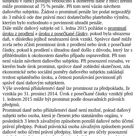
subjektu v rámci postupu vedoucího k doměření daně z moci úřední
může prominout až 75 % penále. Při tom není vázán návrhem
daňového subjektu. Žádost o prominutí penále lze podat nejpozději
do 3 měsíců ode dne právní moci dodatečného platebního výměru,
kterým bylo rozhodnuto o povinnosti uhradit penále.
Dále může daňový subjekt od 1. ledna 2015 požádat o
prominutí
úroku z prodlení
a
úroku z posečkané částky
, pokud byla uhrazena
daň, v důsledku jejíhož neuhrazení úrok vznikl. Správce daně může
zcela nebo zčásti prominout úrok z prodlení nebo úrok z posečkané
částky, pokud k prodlení s úhradou daně došlo z důvodu, který lze s
přihlédnutím k okolnostem daného případu ospravedlnit. Při tom
není vázán návrhem daňového subjektu. Při posouzení rozsahu, ve
kterém bude úrok prominut, správce daně zohlední skutečnost, zda
ekonomické nebo sociální poměry daňového subjektu zakládají
tvrdost uplatněného úroku, a četnost porušování povinností při
správě daní daňovým subjektem.
Výše uvedená příslušenství daně lze prominout za předpokladu, že
vznikla po 31. prosinci 2014. Úrok z posečkané částky vzniklý před
1. lednem 2015 může být prominut podle dosavadních právních
předpisů.
Prominutí daně nebo příslušenství daně není možné, pokud daňový
subjekt nebo osoba, která je členem jeho statutárního orgánu, v
posledních 3 letech závažným způsobem porušil daňové nebo účetní
právní předpisy. Pokud právnická osoba závažným způsobem poruší
daňové nebo účetní právní předpisy, hledí se pro účely posouzení