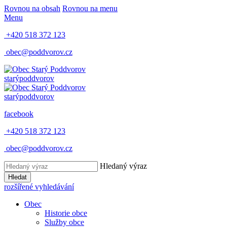
Rovnou na obsah
Rovnou na menu
Menu
+420 518 372 123
obec@poddvorov.cz
starý
poddvorov
starý
poddvorov
facebook
+420 518 372 123
obec@poddvorov.cz
Hledaný výraz
Hledat
rozšířené vyhledávání
Obec
Historie obce
Služby obce