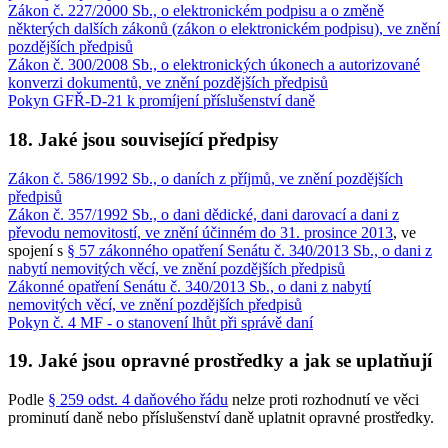
Zákon č. 227/2000 Sb., o elektronickém podpisu a o změně
některých dalších zákonů (zákon o elektronickém podpisu), ve znění
pozdějších předpisů
Zákon č. 300/2008 Sb., o elektronických úkonech a autorizované
konverzi dokumentů, ve znění pozdějších předpisů
Pokyn GFŘ-D-21 k promíjení příslušenství daně
18. Jaké jsou související předpisy
Zákon č. 586/1992 Sb., o daních z příjmů, ve znění pozdějších
předpisů
Zákon č. 357/1992 Sb., o dani dědické, dani darovací a dani z
převodu nemovitostí, ve znění účinném do 31. prosince 2013
, ve
spojení s
§ 57 zákonného opatření Senátu č. 340/2013 Sb., o dani z
nabytí nemovitých věcí, ve znění pozdějších předpisů
Zákonné opatření Senátu č. 340/2013 Sb., o dani z nabytí
nemovitých věcí, ve znění pozdějších předpisů
Pokyn č. 4 MF - o stanovení lhůt při správě daní
19. Jaké jsou opravné prostředky a jak se uplatňují
Podle
§ 259 odst. 4 daňového řádu
nelze proti rozhodnutí ve věci
prominutí daně nebo příslušenství daně uplatnit opravné prostředky.