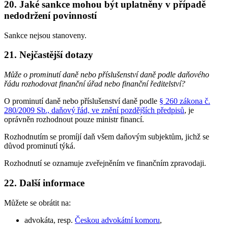
20. Jaké sankce mohou být uplatněny v případě
nedodržení povinností
Sankce nejsou stanoveny.
21. Nejčastější dotazy
Může o prominutí daně nebo příslušenství daně podle daňového
řádu rozhodovat finanční úřad nebo finanční ředitelství?
O prominutí daně nebo příslušenství daně podle
§ 260 zákona č.
280/2009 Sb., daňový řád, ve znění pozdějších předpisů
, je
oprávněn rozhodnout pouze ministr financí.
Rozhodnutím se promíjí daň všem daňovým subjektům, jichž se
důvod prominutí týká.
Rozhodnutí se oznamuje zveřejněním ve finančním zpravodaji.
22. Další informace
Můžete se obrátit na:
advokáta, resp.
Českou advokátní komoru
,