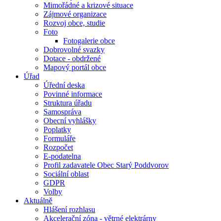
Mimořádné a krizové situace
Zájmové organizace
Rozvoj obce, studie
Foto
Fotogalerie obce
Dobrovolné svazky
Dotace - obdržené
Mapový portál obce
Úřad
Úřední deska
Povinné informace
Struktura úřadu
Samospráva
Obecní vyhlášky
Poplatky
Formuláře
Rozpočet
E-podatelna
Profil zadavatele Obec Starý Poddvorov
Sociální oblast
GDPR
Volby
Aktuálně
Hlášení rozhlasu
Akcelerační zóna - větrné elektrárny