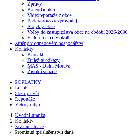
Zprávy
Kalendář akcí
Videoreportáže z obce
Poddvorovský zpravodaj
Projekty obce
Volby do zastupitelstva obce na období 2026-2030
Kulturní akce v okolí
Změny v odpadovém hospodářství
Kontakty
Kontakt
Důležité odkazy
MAS - Dolní Morava
Životní situace
POPLATKY
Lékaři
Sběrný dvůr
Reportáže
Větrný mlýn
Úvodní stránka
Kontakty
Životní situace
Prominutí (příslušenství) daně