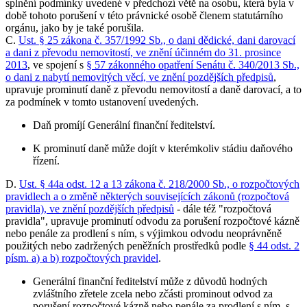
splnění podmínky uvedené v předchozí větě na osobu, která byla v
době tohoto porušení v této právnické osobě členem statutárního
orgánu, jako by je také porušila.
C.
Ust. § 25 zákona č. 357/1992 Sb., o dani dědické, dani darovací
a dani z převodu nemovitostí, ve znění účinném do 31. prosince
2013
, ve spojení s
§ 57 zákonného opatření Senátu č. 340/2013 Sb.,
o dani z nabytí nemovitých věcí, ve znění pozdějších předpisů
,
upravuje prominutí daně z převodu nemovitostí a daně darovací, a to
za podmínek v tomto ustanovení uvedených.
Daň promíjí Generální finanční ředitelství.
K prominutí daně může dojít v kterémkoliv stádiu daňového
řízení.
D.
Ust. § 44a odst. 12 a 13 zákona č. 218/2000 Sb., o rozpočtových
pravidlech a o změně některých souvisejících zákonů (rozpočtová
pravidla), ve znění pozdějších předpisů
- dále též "rozpočtová
pravidla", upravuje prominutí odvodu za porušení rozpočtové kázně
nebo penále za prodlení s ním, s výjimkou odvodu neoprávněně
použitých nebo zadržených peněžních prostředků podle
§ 44 odst. 2
písm. a) a b) rozpočtových pravidel
.
Generální finanční ředitelství může z důvodů hodných
zvláštního zřetele zcela nebo zčásti prominout odvod za
porušení rozpočtové kázně nebo penále za prodlení s ním, s