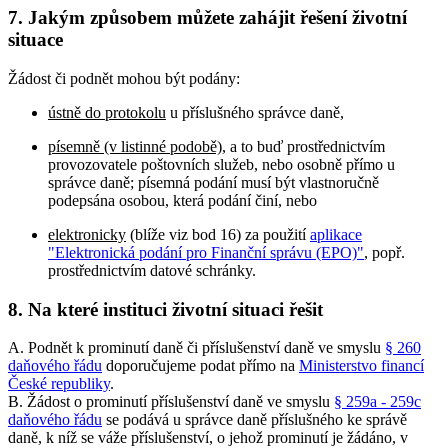
7. Jakým způsobem můžete zahájit řešení životní
situace
Žádost či podnět mohou být podány:
ústně do protokolu
u příslušného správce daně,
písemně (v listinné podobě)
, a to buď prostřednictvím
provozovatele poštovních služeb, nebo osobně přímo u
správce daně; písemná podání musí být vlastnoručně
podepsána osobou, která podání činí, nebo
elektronicky
(blíže viz bod 16) za použití
aplikace
"Elektronická podání pro Finanční správu (EPO)"
, popř.
prostřednictvím datové schránky.
8. Na které instituci životní situaci řešit
A. Podnět k prominutí daně či příslušenství daně ve smyslu
§ 260
daňového řádu
doporučujeme podat přímo na
Ministerstvo financí
České republiky
.
B. Žádost o prominutí příslušenství daně ve smyslu
§ 259a - 259c
daňového řádu
se podává u správce daně příslušného ke správě
daně, k níž se váže příslušenství, o jehož prominutí je žádáno, v