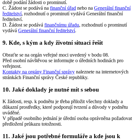
době podání žádosti o prominutí.
C. Žádost se podává na
finanční úřad
nebo na
Generální finanční
ředitelství
, rozhodnutí o prominutí vydává Generální finanční
ředitelství.
D. Žádost se podává
finančnímu úřadu
, rozhodnutí o prominutí
vydává
Generální finanční ředitelství
.
9. Kde, s kým a kdy životní situaci řešit
Obraťte se na orgán veřejné moci uvedený v bodu 08.
Před osobní návštěvou se informujte o úředních hodinách pro
veřejnost.
Kontakty na orgány Finanční správy
naleznete na internetových
stránkách Finanční správy České republiky.
10. Jaké doklady je nutné mít s sebou
K žádosti, resp. k podnětu je třeba přiložit všechny doklady a
důkazní prostředky, které podporují tvrzení a důvody v podnětu
uváděné.
V případě osobního jednání je úřední osoba oprávněna požadovat
předložení průkazu totožnosti.
11. Jaké jsou potřebné formuláře a kde jsou k