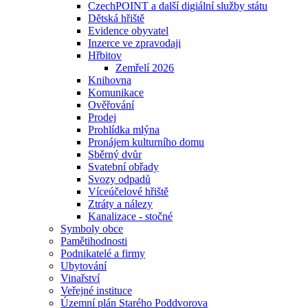
CzechPOINT a další digiální služby státu
Dětská hřiště
Evidence obyvatel
Inzerce ve zpravodaji
Hřbitov
Zemřelí 2026
Knihovna
Komunikace
Ověřování
Prodej
Prohlídka mlýna
Pronájem kulturního domu
Sběrný dvůr
Svatební obřady
Svozy odpadů
Víceúčelové hřiště
Ztráty a nálezy
Kanalizace - stočné
Symboly obce
Pamětihodnosti
Podnikatelé a firmy
Ubytování
Vinařství
Veřejné instituce
Územní plán Starého Poddvorova